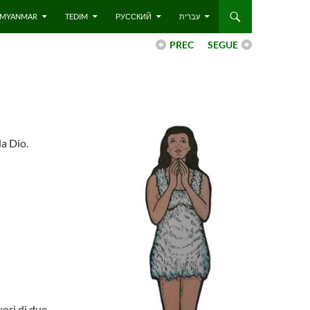
 – MYANMAR
TEDIM
РУССКИЙ
עברית
PREC
SEGUE
a Dio.
uori di due