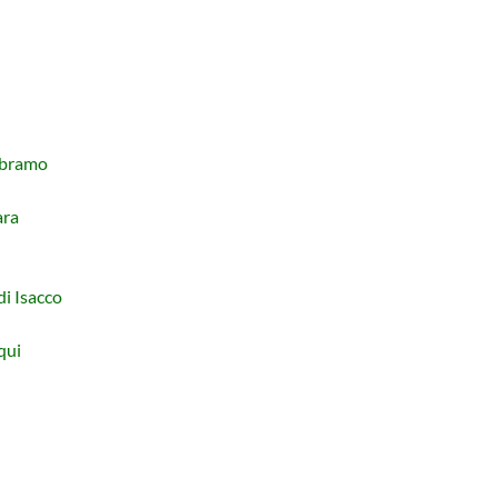
 Abramo
ara
di Isacco
qui