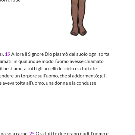
e».
19
Allora il Signore Dio plasmò dal suolo ogni sorta
e chiamati: in qualunque modo l’uomo avesse chiamato
estiame, a tutti gli uccelli del cielo e a tutte le
cendere un torpore sull’uomo, che si addormentò; gli
he aveva tolta all’uomo, una donna e la condusse
na sola carne.
25
Ora tutti e due erano nudi, l’uomo e