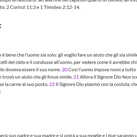
o. 2 Corinzi 11:3 e 1 Timoteo 2:12-14.
:
è bene che l’uomo sia solo: gli voglio fare un aiuto che gli sia simil
 uccelli del cielo e li condusse all’uomo, per vedere come li avrebb
llo doveva essere il suo nome.
20
Così l’uomo impose nomi a tutto il b
 trovò un aiuto che gli fosse simile.
21
Allora il Signore Dio fece s
se la carne al suo posto.
22
Il Signore Dio plasmò con la costola, c
:
à suo padre e sua madre e si unirà a sua moglie e i due saranno u