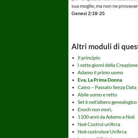
sua moglie, ma non ne provava
Genesi 2:18-25
Altri moduli di ques
Il principio
I sette giorni della Creazione
Adamo il primo uomo
Eva, La Prima Donna
Caino – Passato Senza Data
Abile uomo e retto
Set è nell’albero genealogico
Enoch non morì,
1100 anni da Adamo a Noè
Noè Costruì un’Arca
Noè costruisce Un’Arca