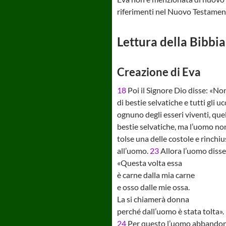
riferimenti nel Nuovo Testament
Lettura della Bibbia
Creazione di Eva
18
Poi il Signore Dio disse: «Non 
di bestie selvatiche e tutti gli
ognuno degli esseri viventi, que
bestie selvatiche, ma l’uomo non
tolse una delle costole e rinchiu
all’uomo.
23
Allora l’uomo disse
«Questa volta essa
è carne dalla mia carne
e osso dalle mie ossa.
La si chiamerà donna
perché dall’uomo è stata tolta».
24
Per questo l’uomo abbandoner