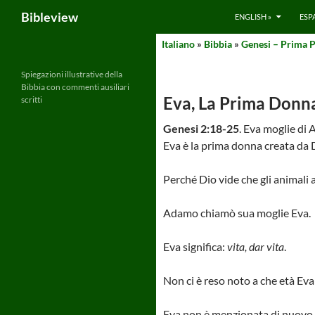
Search
Bibleview
ENGLISH »
ESP
Skip
Italiano
»
Bibbia
»
Genesi – Prima P
to
content
Spiegazioni illustrative della
Bibbia con commenti ausiliari
Eva, La Prima Donn
scritti
Genesi 2:18-25
. Eva moglie di
Eva è la prima donna creata da
Perché Dio vide che gli animal
Adamo chiamò sua moglie Eva.
Eva significa:
vita, dar vita
.
Non ci è reso noto a che età E
Eva non è menzionata di nuovo dop