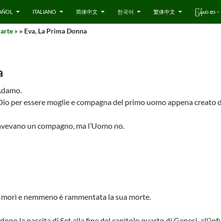
AÑOL
ITALIANO
简体中文
한국어
繁体中文
ြန်မာ စာ
arte »
» Eva, La Prima Donna
a
 Adamo.
 Dio per essere moglie e compagna del primo uomo appena creato d
i avevano un compagno, ma l’Uomo no.
va morì e nemmeno è rammentata la sua morte.
o la nascita di Set alla fine del capitolo quarto di Genesi, all’inf