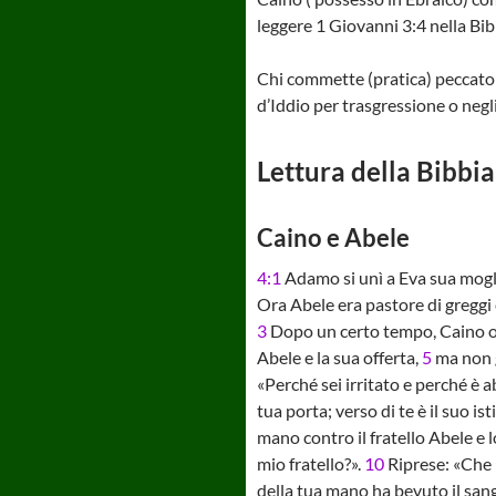
leggere 1 Giovanni 3:4 nella Bib
Chi commette (pratica) peccato è
d’Iddio per trasgressione o negl
Lettura della Bibbia
Caino e Abele
4:1
Adamo si unì a Eva sua mogli
Ora Abele era pastore di greggi 
3
Dopo un certo tempo, Caino offr
Abele e la sua offerta,
5
ma non g
«Perché sei irritato e perché è a
tua porta; verso di te è il suo i
mano contro il fratello Abele e l
mio fratello?».
10
Riprese: «Che h
della tua mano ha bevuto il sang