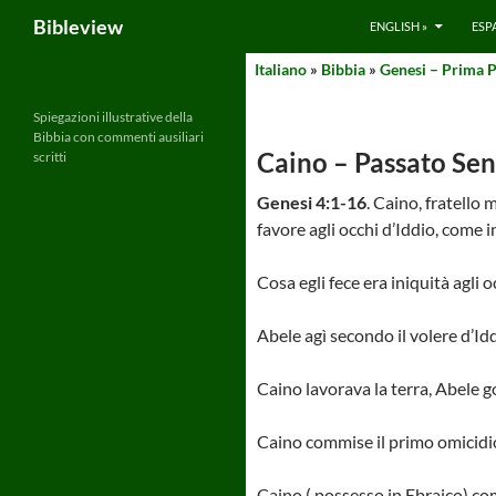
Search
Bibleview
ENGLISH »
ESP
Skip
Italiano
»
Bibbia
»
Genesi – Prima P
to
content
Spiegazioni illustrative della
Bibbia con commenti ausiliari
Caino – Passato Se
scritti
Genesi 4:1-16
. Caino, fratello
favore agli occhi d’Iddio, come 
Cosa egli fece era iniquità agli 
Abele agì secondo il volere d’Idd
Caino lavorava la terra, Abele g
Caino commise il primo omicidio 
Caino ( possesso in Ebraico) com