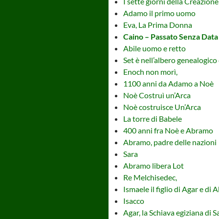
I sette giorni della Creazione
Adamo il primo uomo
Eva, La Prima Donna
Caino – Passato Senza Data
Abile uomo e retto
Set è nell’albero genealogico
Enoch non morì,
1100 anni da Adamo a Noè
Noè Costruì un’Arca
Noè costruisce Un’Arca
La torre di Babele
400 anni fra Noè e Abramo
Abramo, padre delle nazioni
Sara
Abramo libera Lot
Re Melchisedec,
Ismaele il figlio di Agar e di
Isacco
Agar, la Schiava egiziana di S