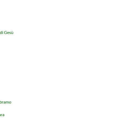
 di Gesù
 Abramo
ara