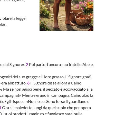
iolare la legge
leri.
o dal Signore».
2
Poi partorì ancora suo fratello Abele.
eniti del suo gregge e il loro grasso. Il Signore gradì
to era abbattuto.
6
Il Signore disse allora a Caino:
o? Ma se non agisci bene, il peccato è accovacciato alla
n campagna!». Mentre erano in campagna, Caino alzò la
». Egli rispose: «Non lo so. Sono forse il guardiano di
1
Ora sii maledetto lungi da quel suolo che per opera
 i suoi prodotti: ramingo e fuggiasco sarai sulla