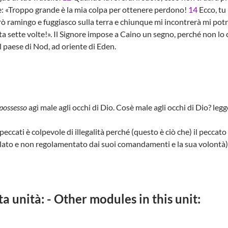
e: «Troppo grande è la mia colpa per ottenere perdono!
14
Ecco, tu
rò ramingo e fuggiasco sulla terra e chiunque mi incontrerà mi potr
a sette volte!». Il Signore impose a Caino un segno, perché non lo
l paese di Nod, ad oriente di Eden.
possesso
agì male agli occhi di Dio. Cosè male agli occhi di Dio? le
cati è colpevole di illegalità perché (questo è ciò che) il peccato 
lato e non regolamentato dai suoi comandamenti e la sua volontà)
ta unità: - Other modules in this unit: