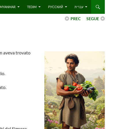
 – MYANMAR
TEDIM
РУССКИЙ
עברית
PREC
SEGUE
non aveva trovato
io.
ato.
hi del Signore,