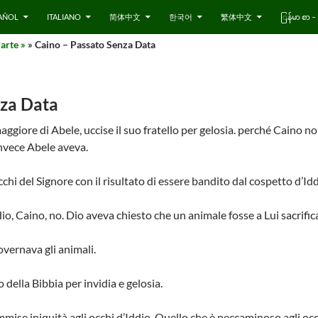
AÑOL
ITALIANO
简体中文
한국어
繁体中文
ြန်မာ စာ
arte »
» Caino – Passato Senza Data
nza Data
 maggiore di Abele, uccise il suo fratello per gelosia. perché Caino 
invece Abele aveva.
occhi del Signore con il risultato di essere bandito dal cospetto d’Idd
io, Caino, no. Dio aveva chiesto che un animale fosse a Lui sacrific
overnava gli animali.
della Bibbia per invidia e gelosia.
mise iniquità agli occhi d’Iddio. Quello che è peccaminoso agli occ