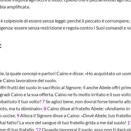
bia amplificata.
 colpevole di essere senza legge: perché il peccato è corrompere, v
igenza: essere senza restrizione e regola contro i Suoi comandi e vo
:
e, la quale concepì e partorì Caino e disse: «Ho acquistato un uom
e Caino lavoratore del suolo.
ì frutti del suolo in sacrificio al Signore;
4
anche Abele offrì primog
radì Caino e la sua offerta. Caino ne fu molto irritato e il suo vol
bbattuto il tuo volto?
7
Se agisci bene, non dovrai forse tenerlo alt
stinto, ma tu dòminalo».
8
Caino disse al fratello Abele: «Andiamo i
o uccise.
9
Allora il Signore disse a Caino: «Dovè Abele, tuo fratello?
ai fatto? La voce del sangue di tuo fratello grida a me dal suolo!
1
ue di tuo fratello.
12
Quando lavorerai il suolo, esso non ti darà più