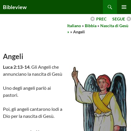
Skip
Search
Bibleview
to
PRIMAR
content
PREC
SEGUE
MENU
Italiano
»
Bibbia
»
Nascita di Gesù
»
» Angeli
Angeli
Luca 2:13-14
. Gli Angeli che
annunciano la nascita di Gesù
Uno degli angeli parlò ai
pastori.
Poi, gli angeli cantarono lodi a
Dio per la nascita di Gesù.