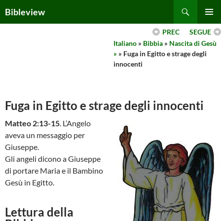
Skip
Search
Bibleview
to
PRIMAR
content
PREC
SEGUE
MENU
Italiano
»
Bibbia
»
Nascita di Gesù
»
» Fuga in Egitto e strage degli
innocenti
Fuga in Egitto e strage degli innocenti
Matteo 2:13-15
. L’Angelo
aveva un messaggio per
Giuseppe.
Gli angeli dicono a Giuseppe
di portare Maria e il Bambino
Gesù in Egitto.
Lettura della