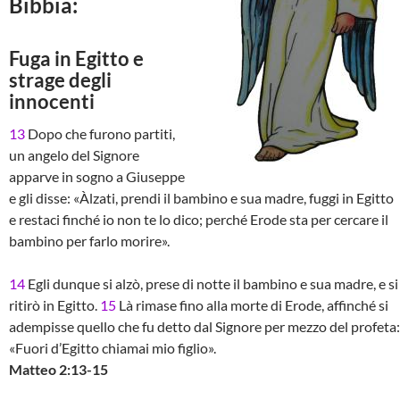
Bibbia:
Fuga in Egitto e
strage degli
innocenti
13
Dopo che furono partiti,
un angelo del Signore
apparve in sogno a Giuseppe
e gli disse: «Àlzati, prendi il bambino e sua madre, fuggi in Egitto
e restaci finché io non te lo dico; perché Erode sta per cercare il
bambino per farlo morire».
14
Egli dunque si alzò, prese di notte il bambino e sua madre, e si
ritirò in Egitto.
15
Là rimase fino alla morte di Erode, affinché si
adempisse quello che fu detto dal Signore per mezzo del profeta:
«Fuori d’Egitto chiamai mio figlio».
Matteo 2:13-15