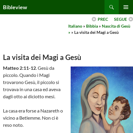
Skip
Search
Bibleview
to
PRIMAR
content
PREC
SEGUE
MENU
Italiano
»
Bibbia
»
Nascita di Gesù
»
» La visita dei Magi a Gesù
La visita dei Magi a Gesù
Matteo 2:11-12
. Gesù da
piccolo. Quando i Magi
trovarono Gesù, il piccolo si
trovava in una casa ed aveva
dagli otto ai diciotto mesi.
La casa era forse a Nazareth o
vicino a Betlemme. Non ci è
reso noto.