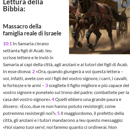
Lettura della
Bibbia:
Massacro della
famiglia reale di Israele
10:1
In Samaria c’erano
settanta figli di Acab. Ieu
scrisse lettere e le inviò in
Samaria ai capi della città, agli anziani e ai tutori dei figli di Acab.
In esse diceva:
2
«Ora, quando giungerà a voi questa lettera –
voi, infatti, avete con voi i figli del vostro signore, i carri, i cavalli,
le fortezze e le armi –
3
scegliete il figlio migliore e più capace del
vostro signore e ponetelo sul trono del padre; combattete per la
casa del vostro signore».
4
Quelli ebbero una grande paura e
dissero: «Ecco, due re non hanno potuto resistergli; come
potremmo resistergli noi?».
5
Il maggiordomo, il prefetto della
città, gli anziani e i tutori mandarono a Ieu questo messaggio:
«Noi siamo tuoi servi; noi faremo quanto ci ordinerai. Non