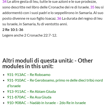
34
Le altre gesta di Ieu, tutte le sue azioni e le sue prodezze,
sono descritte nel libro delle Cronache dei re di Israele.
35
Ieu si
addormentò con i suoi padri e lo seppellirono in Samaria. Al suo
posto divenne re suo figlio Ioacaz.
36
La durata del regno di Ieu
su Israele, in Samaria, fu di ventotto anni.
2 Re 10:1-36
Legere anche 2 Cronache 22:7-12.
Altri moduli di questa unità: - Other
modules in this unit:
931-913AC – Re Roboamo
931-910AC – Re Geroboamo, primo re delle dieci tribù nord
d’Israele
913-911AC – Re Abiam Giuda
911-870AC – Re Asa Giuda
910-908AC – Nadàb in Israele – 2do Re in Israele