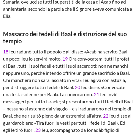
Samaria, ove uccise tutti i superstiti della casa di Acab fino ad
annientarla, secondo la parola che il Signore aveva comunicata a
Elia.
Massacro dei fedeli di Baal e distruzione del suo
tempio
18
Ieu radunò tutto il popolo e gli disse: «Acab ha servito Baal
un poco; Ieu lo servirà molto.
19
Ora convocatemi tutti i profeti
di Baal, tutti i suoi fedeli e tutti i suoi sacerdoti; non ne manchi
neppure uno, perché intendo offrire un grande sacrificio a Baal.
Chi mancherà non sarà lasciato in vita». Ieu agiva con astuzia,
per distruggere tutti i fedeli di Baal.
20
Ieu disse: «Convocate
una festa solenne per Baal». La convocarono.
21
Ieu inviò
messaggeri per tutto Israele; si presentarono tutti i fedeli di Baal
– nessuno si astenne dal viaggio – e si radunarono nel tempio di
Baal, che ne risultò pieno da un’estremità all’altra.
22
Ieu disse al
guardarobiere: «Tira fuori le vesti per tutti i fedeli di Baal». Ed
egli le tirò fuori.
23
Ieu, accompagnato da Ionadàb figlio di