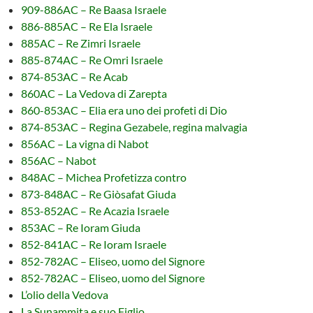
909-886AC – Re Baasa Israele
886-885AC – Re Ela Israele
885AC – Re Zimri Israele
885-874AC – Re Omri Israele
874-853AC – Re Acab
860AC – La Vedova di Zarepta
860-853AC – Elia era uno dei profeti di Dio
874-853AC – Regina Gezabele, regina malvagia
856AC – La vigna di Nabot
856AC – Nabot
848AC – Michea Profetizza contro
873-848AC – Re Giòsafat Giuda
853-852AC – Re Acazia Israele
853AC – Re Ioram Giuda
852-841AC – Re Ioram Israele
852-782AC – Eliseo, uomo del Signore
852-782AC – Eliseo, uomo del Signore
L’olio della Vedova
La Sunammita e suo Figlio