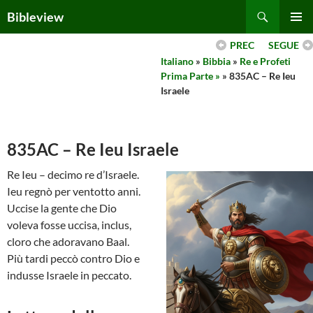
Skip
Search
Bibleview
to
PRIMAR
content
PREC
SEGUE
MENU
Italiano
»
Bibbia
»
Re e Profeti
Prima Parte »
» 835AC – Re Ieu
Israele
835AC – Re Ieu Israele
Re Ieu – decimo re d’Israele.
Ieu regnò per ventotto anni.
Uccise la gente che Dio
voleva fosse uccisa, inclus,
cloro che adoravano Baal.
Più tardi peccò contro Dio e
indusse Israele in peccato.