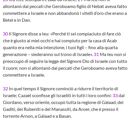
allontanò dai peccati che Geroboamo figlio di Nebàt aveva fatto
commettere a Israele e non abbandonò i vitelli d’oro che erano a
Betel e in Dan.
30
Il Signore disse a Ieu: «Perché ti sei compiaciuto di fare ciò
che è giusto ai miei occhi e hai compiuto per la casa di Acab
quanto era nella mia intenzione, i tuoi figli – fino alla quarta
generazione – siederanno sul trono di Israele».
31
Ma Ieu non si
preoccupò di seguire la legge del Signore Dio di Israele con tutto
il cuore; non si allontanò dai peccati che Geroboamo aveva fatto
commettere a Israele.
32
In quel tempo il Signore cominciò a ridurre il territorio di
Israele; Cazaèl sconfisse gli Israeliti in tutti i loro confini:
33
dal
Giordano, verso oriente, occupò tutta la regione di Gàlaad, dei
Gaditi, dei Rubeniti e dei Manassiti, da Aroer, che è presso il
torrente Arnon, a Gàlaad e a Basan.