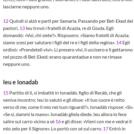
lasciarne neppure uno.
12
Quindi si alzò e partì per Samaria. Passando per Bet-Eked dei
pastori,
13
Ieu trovò i fratelli di Acazia, re di Giuda. Egli
domandò: «Voi, chi siete?». Risposero: «Siamo fratelli di Acazia;
siamo scesi per salutare i figli del re e i figli della regina».
14
Egli
ordinò: «Prendeteli vivi». Li presero vivi, li uccisero e li gettarono
nel pozzo di Bet-Eked; erano quarantadue e non ne rimase
neppure uno.
Ieu e Ionadab
15
Partito di lì, si imbattè in Ionadàb, figlio di Recàb, che gli
veniva incontro; Ieu lo salutò e gli disse: «Il tuo cuore è retto
verso di me, come il mio nei tuoi riguardi?». Ionadàb rispose: «Sì».
«Se sì, dammi la mano». Ionadàb gliela diede. Ieu allora lo fece
salire sul carro vicino a sé
16
e gli disse: «Vieni con me e vedrai il
mio zelo per il Signore». Lo portò con sé sul carro.
17
Entrò in