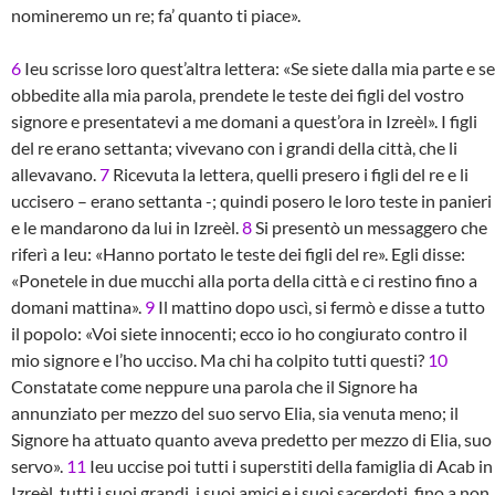
nomineremo un re; fa’ quanto ti piace».
6
Ieu scrisse loro quest’altra lettera: «Se siete dalla mia parte e se
obbedite alla mia parola, prendete le teste dei figli del vostro
signore e presentatevi a me domani a quest’ora in Izreèl». I figli
del re erano settanta; vivevano con i grandi della città, che li
allevavano.
7
Ricevuta la lettera, quelli presero i figli del re e li
uccisero – erano settanta -; quindi posero le loro teste in panieri
e le mandarono da lui in Izreèl.
8
Si presentò un messaggero che
riferì a Ieu: «Hanno portato le teste dei figli del re». Egli disse:
«Ponetele in due mucchi alla porta della città e ci restino fino a
domani mattina».
9
Il mattino dopo uscì, si fermò e disse a tutto
il popolo: «Voi siete innocenti; ecco io ho congiurato contro il
mio signore e l’ho ucciso. Ma chi ha colpito tutti questi?
10
Constatate come neppure una parola che il Signore ha
annunziato per mezzo del suo servo Elia, sia venuta meno; il
Signore ha attuato quanto aveva predetto per mezzo di Elia, suo
servo».
11
Ieu uccise poi tutti i superstiti della famiglia di Acab in
Izreèl, tutti i suoi grandi, i suoi amici e i suoi sacerdoti, fino a non