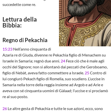
succedette come re.
Lettura della
Bibbia:
Regno di Pekachia
15:23
Nell’anno cinquanta di
Azaria re di Giuda, divenne re Pekachia figlio di Menachem su
Israele in Samaria; regnò due anni.
24
Fece ciò che è male agli
occhi del Signore; non si allontanò dai peccati che Geroboamo,
figlio di Nebàt, aveva fatto commettere a Israele.
25
Contro di
lui congiurò Pekach figlio di Romelia, suo scudiero. L’uccise in
Samaria nella torre della reggia insieme ad Argob e ad Arie e
aveva con sé cinquanta uomini di Gàlaad; l’uccise e si proclamò
re al suo posto.
26
Le altre gesta di Pekachia e tutte le sue azioni, ecco, sono