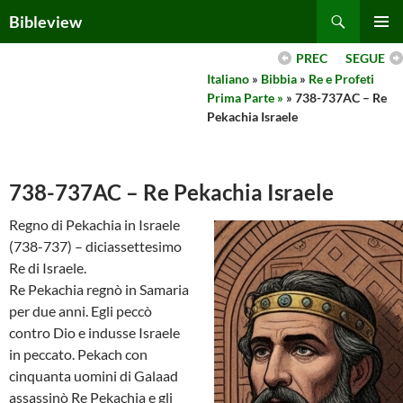
Skip
Search
Bibleview
to
PRIMAR
content
PREC
SEGUE
MENU
Italiano
»
Bibbia
»
Re e Profeti
Prima Parte »
» 738-737AC – Re
Pekachia Israele
738-737AC – Re Pekachia Israele
Regno di Pekachia in Israele
(738-737) – diciassettesimo
Re di Israele.
Re Pekachia regnò in Samaria
per due anni. Egli peccò
contro Dio e indusse Israele
in peccato. Pekach con
cinquanta uomini di Galaad
assassinò Re Pekachia e gli