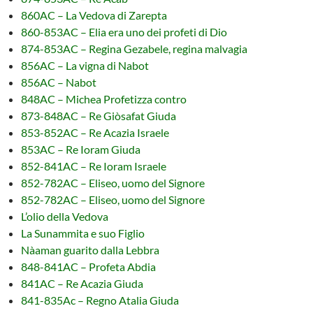
860AC – La Vedova di Zarepta
860-853AC – Elia era uno dei profeti di Dio
874-853AC – Regina Gezabele, regina malvagia
856AC – La vigna di Nabot
856AC – Nabot
848AC – Michea Profetizza contro
873-848AC – Re Giòsafat Giuda
853-852AC – Re Acazia Israele
853AC – Re Ioram Giuda
852-841AC – Re Ioram Israele
852-782AC – Eliseo, uomo del Signore
852-782AC – Eliseo, uomo del Signore
L’olio della Vedova
La Sunammita e suo Figlio
Nàaman guarito dalla Lebbra
848-841AC – Profeta Abdia
841AC – Re Acazia Giuda
841-835Ac – Regno Atalia Giuda