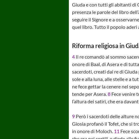
Giuda e con tutti gli abitanti di 
presenza le parole del libro dell
seguire il Signore e a osservarne 
quel libro. Tutto il popolo aderì a
Riforma religiosa in Giud
4
Il re comandò al sommo sacerdot
onore di Baal, di Asera e di tutt
sacerdoti, creati dai re di Giuda
sole e alla luna, alle stelle e a tut
ne fece gettar la cenere nel sepo
tende per Asera.
8
Fece venire tu
l’altura dei satiri, che era davan
9
Però i sacerdoti delle alture 
Giosia profanò il Tofet, che si t
in onore di Moloch.
11
Fece scom
che era nei cortili, e diede alle f