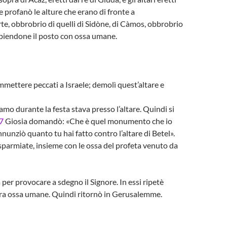
re profanò le alture che erano di fronte a
te, obbrobrio di quelli di Sidòne, di Càmos, obbrobrio
iempiendone il posto con ossa umane.
mmettere peccati a Israele; demolì quest’altare e
 durante la festa stava presso l’altare. Quindi si
7
Giosia domandò: «Che è quel monumento che io
nnunziò quanto tu hai fatto contro l’altare di Betel».
risparmiate, insieme con le ossa del profeta venuto da
a per provocare a sdegno il Signore. In essi ripetè
 sopra ossa umane. Quindi ritornò in Gerusalemme.