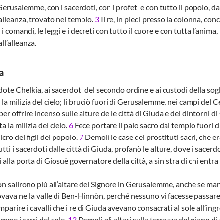
Gerusalemme, con i sacerdoti, con i profeti e con tutto il popolo, dal
’alleanza, trovato nel tempio.
3
Il re, in piedi presso la colonna, co
i comandi, le leggi e i decreti con tutto il cuore e con tutta l’anima,
ll’alleanza.
a
e Chelkia, ai sacerdoti del secondo ordine e ai custodi della soglia 
a la milizia del cielo; li bruciò fuori di Gerusalemme, nei campi del 
 per offrire incenso sulle alture delle città di Giuda e dei dintorni 
ta la milizia del cielo.
6
Fece portare il palo sacro dal tempio fuori 
lcro dei figli del popolo.
7
Demolì le case dei prostituti sacri, che e
tti i sacerdoti dalle città di Giuda, profanò le alture, dove i sace
ti alla porta di Giosuè governatore della città, a sinistra di chi entra 
non salirono più all’altare del Signore in Gerusalemme, anche se man
rovava nella valle di Ben-Hinnòn, perché nessuno vi facesse passare an
parire i cavalli che i re di Giuda avevano consacrati al sole all’in
iamme i carri del sole.
12
Demolì gli altari sulla terrazza del piano di s