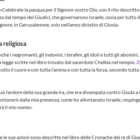
 «Celebrate la pasqua per il Signore vostro Dio, con il rito descritto
a dal tempo dei Giudici, che governarono Israele, ossia per tutto il 
Signore, in Gerusalemme, solo nell’anno diciotto di Giosia.
 religiosa
he i negromanti, gli indovini, i terafim, gli idoli e tutti gli abomi
a legge scritte nel libro trovato dal sacerdote Chelkia nel tempio.
2
utto il cuore e con tutta l’anima e con tutta la forza, secondo tutta
uò l’ardore della sua grande ira, che era divampata contro Giuda a
ntanerò dalla mia presenza, come ho allontanato Israele; respinger
rà il mio nome».
te le sue azioni sono descritte nel libro delle Cronache dei re di Giu