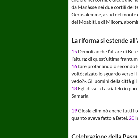
da Manàsse nei due cortili del t
Gerusalemme, a sud del monte del
dei Moabiti, e di Milcom, abom
La riforma si estende all
15
Demolì anche l’altare di Bete
l’altura; di quest’ultima frantum
16
tare profanandolo secondo le
voltò; alzato lo sguardo verso 
vedo?». Gli uomini della città gl
18
Egli disse: «Lasciatelo in pa
Samaria.
19
Giosia eliminò anche tutti i te
quanto aveva fatto a Betel.
20
I
Celebrazione della Pasq