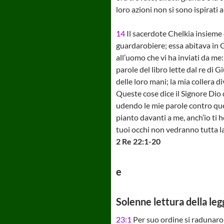
loro azioni non si sono ispirati 
14
Il sacerdote Chelkia insieme 
guardarobiere; essa abitava in
all’uomo che vi ha inviati da me
parole del libro lette dal re di G
delle loro mani; la mia collera
Queste cose dice il Signore Dio 
udendo le mie parole contro ques
pianto davanti a me, anch’io ti 
tuoi occhi non vedranno tutta la
2 Re 22:1-20
e
Solenne lettura della leg
23:1
Per suo ordine si radunaron