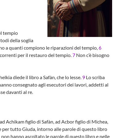
el tempio
todi della soglia
iano a quanti compiono le riparazioni del tempio,
6
ccorrenti per il restauro del tempio.
7
Non c’è bisogno
lkia diede il libro a Safàn, che lo lesse.
9
Lo scriba
’hanno consegnato agli esecutori dei lavori, addetti al
sse davanti al re.
d Achikam figlio di Safàn, ad Acbor figlio di Michea,
 per tutto Giuda, intorno alle parole di questo libro
ri non hanno ascoltato le parole di questo libro e nelle