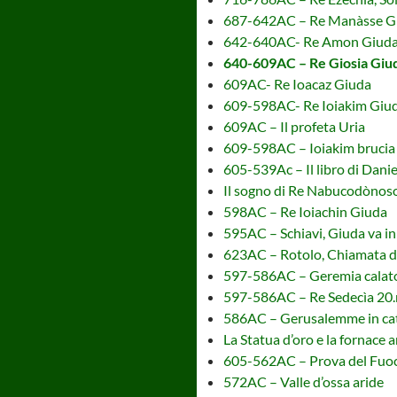
687-642AC – Re Manàsse G
642-640AC- Re Amon Giud
640-609AC – Re Giosia Giu
609AC- Re Ioacaz Giuda
609-598AC- Re Ioiakim Giu
609AC – Il profeta Uria
609-598AC – Ioiakim brucia i
605-539Ac – Il libro di Danie
Il sogno di Re Nabucodònos
598AC – Re Ioiachin Giuda
595AC – Schiavi, Giuda va in
623AC – Rotolo, Chiamata di
597-586AC – Geremia calato
597-586AC – Re Sedecìa 20.
586AC – Gerusalemme in cat
La Statua d’oro e la fornace 
605-562AC – Prova del Fuo
572AC – Valle d’ossa aride