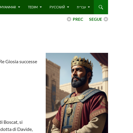
 – MYANMAR
TEDIM
РУССКИЙ
עברית
PREC
SEGUE
 Re Giosia successe
 Boscat, si
ndotta di Davide,