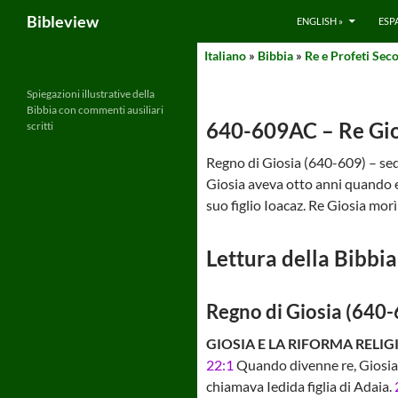
Search
Bibleview
ENGLISH »
ESP
Skip
Italiano
»
Bibbia
»
Re e Profeti Sec
to
content
Spiegazioni illustrative della
Bibbia con commenti ausiliari
640-609AC – Re Gio
scritti
Regno di Giosia (640-609) – se
Giosia aveva otto anni quando e
suo figlio Ioacaz. Re Giosia morì
Lettura della Bibbia
Regno di Giosia (640-
GIOSIA E LA RIFORMA RELIG
22:1
Quando divenne re, Giosia 
chiamava Iedida figlia di Adaia.