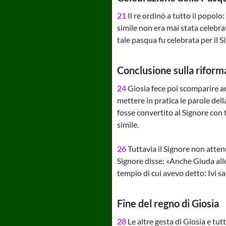
21
Il re ordinò a tutto il popolo:
simile non era mai stata celebrat
tale pasqua fu celebrata per il 
Conclusione sulla riforma
24
Giosia fece poi scomparire anc
mettere in pratica le parole dell
fosse convertito al Signore con t
simile.
26
Tuttavia il Signore non atten
Signore disse: «Anche Giuda allo
tempio di cui avevo detto: Ivi sa
Fine del regno di Giosia
28
Le altre gesta di Giosia e tut