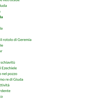
iuda
a
da
da
l rotolo di Geremia
le
or
 schiavitù
 Ezechiele
 nel pozzo
mo re di Giuda
tività
ardente
co