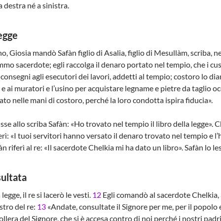
 destra né a sinistra.
legge
o, Giosia mandò Safàn figlio di Asalia, figlio di Mesullàm, scriba, n
mo sacerdote; egli raccolga il denaro portato nel tempio, che i cus
consegni agli esecutori dei lavori, addetti al tempio; costoro lo d
i e ai muratori e l’usino per acquistare legname e pietre da taglio o
to nelle mani di costoro, perché la loro condotta ispira fiducia».
 allo scriba Safàn: «Ho trovato nel tempio il libro della legge». Che
ferì: «I tuoi servitori hanno versato il denaro trovato nel tempio e l
àn riferì al re: «Il sacerdote Chelkia mi ha dato un libro». Safàn lo le
ultata
legge, il re si lacerò le vesti.
12
Egli comandò al sacerdote Chelkia, a
stro del re:
13
«Andate, consultate il Signore per me, per il popolo e
collera del Signore, che si è accesa contro di noi perché i nostri pad