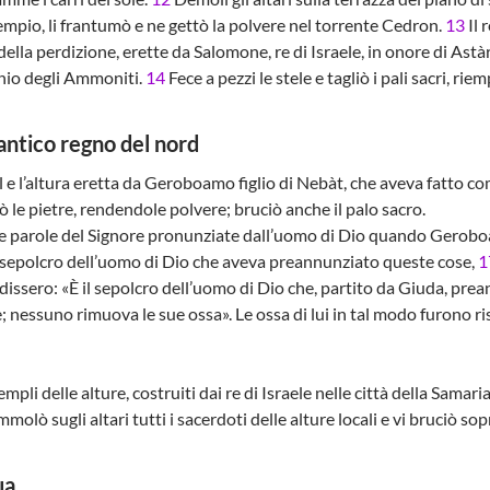
empio, li frantumò e ne gettò la polvere nel torrente Cedron.
13
Il 
la perdizione, erette da Salomone, re di Israele, in onore di Astàr
inio degli Ammoniti.
14
Fece a pezzi le stele e tagliò i pali sacri, r
’antico regno del nord
l e l’altura eretta da Geroboamo figlio di Nebàt, che aveva fatto co
ò le pietre, rendendole polvere; bruciò anche il palo sacro.
 parole del Signore pronunziate dall’uomo di Dio quando Geroboamo
il sepolcro dell’uomo di Dio che aveva preannunziato queste cose,
1
i dissero: «È il sepolcro dell’uomo di Dio che, partito da Giuda, prea
ce; nessuno rimuova le sue ossa». Le ossa di lui in tal modo furono 
mpli delle alture, costruiti dai re di Israele nelle città della Samari
mmolò sugli altari tutti i sacerdoti delle alture locali e vi bruciò
ua