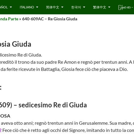
AÑOL
ITALIANO
简体中文
한국어
繁体中文
ြန်မာ စာ
onda Parte
» 640-609AC – Re Giosia Giuda
sia Giuda
dicesimo Re di Giuda.
reditò il trono da suo padre Re Amon e regnò per trentun anni. A
 da ferite ricevute in Battaglia, Giosia fece ciò che piaceva a Dio.
:
609) – sedicesimo Re di Giuda
IOSA
aveva otto anni; regnò trentun anni in Gerusalemme. Sua madre, di
2
Fece ciò che è retto agli occhi del Signore, imitando in tutto la co