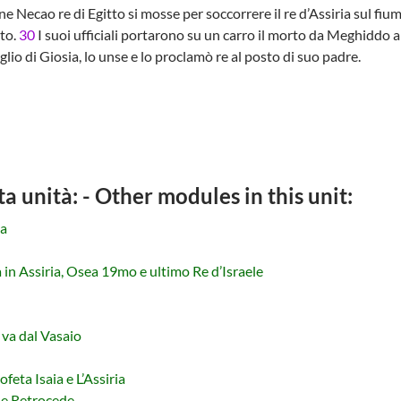
ne Necao re di Egitto si mosse per soccorrere il re d’Assiria sul fiu
rto.
30
I suoi ufficiali portarono su un carro il morto da Meghiddo 
lio di Giosia, lo unse e lo proclamò re al posto di suo padre.
ta unità: - Other modules in this unit:
da
in Assiria, Osea 19mo e ultimo Re d’Israele
 va dal Vasaio
feta Isaia e L’Assiria
le Retrocede