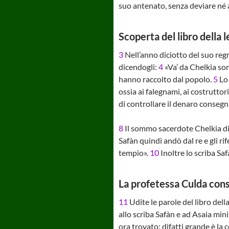
suo antenato, senza deviare né a
Scoperta del libro della 
3
Nell’anno diciotto del suo regn
dicendogli:
4
«Va’ da Chelkia som
hanno raccolto dal popolo.
5
Lo 
ossia ai falegnami, ai costruttor
di controllare il denaro consegna
8
Il sommo sacerdote Chelkia disse
Safàn quindi andò dal re e gli ri
tempio».
10
Inoltre lo scriba Saf
La profetessa Culda cons
11
Udite le parole del libro della 
allo scriba Safàn e ad Asaia mini
ora trovato; difatti grande è la 