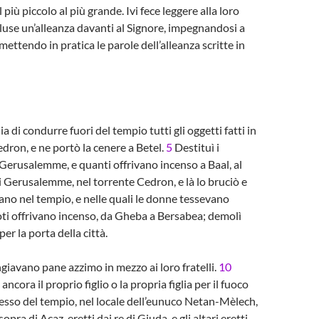
 più piccolo al più grande. Ivi fece leggere alla loro
ncluse un’alleanza davanti al Signore, impegnandosi a
 mettendo in pratica le parole dell’alleanza scritte in
di condurre fuori del tempio tutti gli oggetti fatti in
Cedron, e ne portò la cenere a Betel.
5
Destituì i
di Gerusalemme, e quanti offrivano incenso a Baal, al
di Gerusalemme, nel torrente Cedron, e là lo bruciò e
rano nel tempio, e nelle quali le donne tessevano
rdoti offrivano incenso, da Gheba a Bersabea; demolì
per la porta della città.
giavano pane azzimo in mezzo ai loro fratelli.
10
cora il proprio figlio o la propria figlia per il fuoco
gresso del tempio, nel locale dell’eunuco Netan-Mèlech,
opra di Acaz, eretti dai re di Giuda, e gli altari eretti