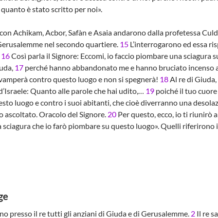
a quanto è stato scritto per noi».
con Achikam, Acbor, Safàn e Asaia andarono dalla profetessa Culda mo
 Gerusalemme nel secondo quartiere.
15
L’interrogarono ed essa risp
:
16
Così parla il Signore: Eccomi, io faccio piombare una sciagura s
iuda,
17
perché hanno abbandonato me e hanno bruciato incenso ad 
 divamperà contro questo luogo e non si spegnerà!
18
Al re di Giuda, 
d’Israele: Quanto alle parole che hai udito,…
19
poiché il tuo cuore 
to luogo e contro i suoi abitanti, che cioè diverranno una desolazio
ho ascoltato. Oracolo del Signore.
20
Per questo, ecco, io ti riunirò 
 sciagura che io farò piombare su questo luogo». Quelli riferirono i
ge
o presso il re tutti gli anziani di Giuda e di Gerusalemme.
2
Il re s