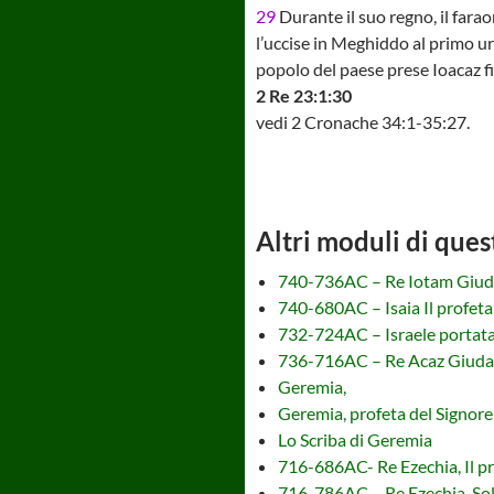
29
Durante il suo regno, il farao
l’uccise in Meghiddo al primo u
popolo del paese prese Ioacaz fig
2 Re 23:1:30
vedi 2 Cronache 34:1-35:27.
Altri moduli di ques
740-736AC – Re Iotam Giu
740-680AC – Isaia Il profeta
732-724AC – Israele portata 
736-716AC – Re Acaz Giuda
Geremia,
Geremia, profeta del Signore
Lo Scriba di Geremia
716-686AC- Re Ezechia, Il pro
716-786AC – Re Ezechia, So