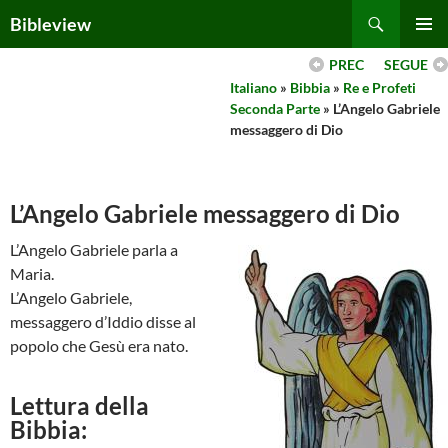
Skip
Search
Bibleview
to
PRIMAR
content
PREC
SEGUE
MENU
Italiano
»
Bibbia
»
Re e Profeti
Seconda Parte
» L’Angelo Gabriele
messaggero di Dio
L’Angelo Gabriele messaggero di Dio
L’Angelo Gabriele parla a
Maria.
L’Angelo Gabriele,
messaggero d’Iddio disse al
popolo che Gesù era nato.
Lettura della
Bibbia: