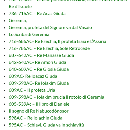
Re d’Israele
736-716AC – Re Acaz Giuda
Geremia,
Geremia, profeta del Signore va dal Vasaio
Lo Scriba di Geremia
716-686AC- Re Ezechia, Il profeta Isaia e L’Assiria
716-786AC – Re Ezechia, Sole Retrocede
687-642AC – Re Manàsse Giuda
642-640AC- Re Amon Giuda
640-609AC – Re Giosia Giuda
609AC- Re Ioacaz Giuda
609-598AC- Re Ioiakim Giuda
609AC – Il profeta Uria
609-598AC – Ioiakim brucia il rotolo di Geremia
605-539Ac – Il libro di Daniele
Il sogno di Re Nabucodònosor
598AC – Re Ioiachin Giuda
595AC – Schiavi, Giuda va in schiavitù