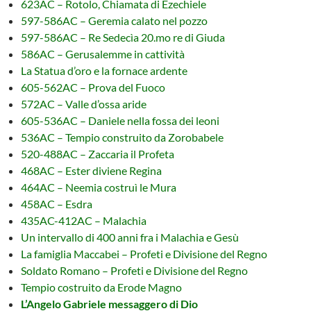
623AC – Rotolo, Chiamata di Ezechiele
597-586AC – Geremia calato nel pozzo
597-586AC – Re Sedecìa 20.mo re di Giuda
586AC – Gerusalemme in cattività
La Statua d’oro e la fornace ardente
605-562AC – Prova del Fuoco
572AC – Valle d’ossa aride
605-536AC – Daniele nella fossa dei leoni
536AC – Tempio construito da Zorobabele
520-488AC – Zaccaria il Profeta
468AC – Ester diviene Regina
464AC – Neemia costruì le Mura
458AC – Esdra
435AC-412AC – Malachia
Un intervallo di 400 anni fra i Malachia e Gesù
La famiglia Maccabei – Profeti e Divisione del Regno
Soldato Romano – Profeti e Divisione del Regno
Tempio costruito da Erode Magno
L’Angelo Gabriele messaggero di Dio