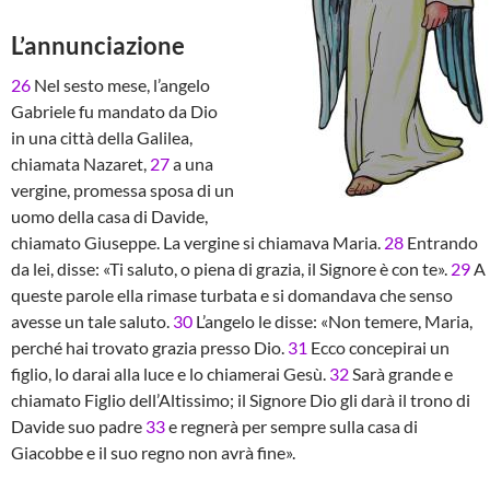
L’annunciazione
26
Nel sesto mese, l’angelo
Gabriele fu mandato da Dio
in una città della Galilea,
chiamata Nazaret,
27
a una
vergine, promessa sposa di un
uomo della casa di Davide,
chiamato Giuseppe. La vergine si chiamava Maria.
28
Entrando
da lei, disse: «Ti saluto, o piena di grazia, il Signore è con te».
29
A
queste parole ella rimase turbata e si domandava che senso
avesse un tale saluto.
30
L’angelo le disse: «Non temere, Maria,
perché hai trovato grazia presso Dio.
31
Ecco concepirai un
figlio, lo darai alla luce e lo chiamerai Gesù.
32
Sarà grande e
chiamato Figlio dell’Altissimo; il Signore Dio gli darà il trono di
Davide suo padre
33
e regnerà per sempre sulla casa di
Giacobbe e il suo regno non avrà fine».