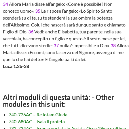
34
Allora Maria disse all’angelo: «Come è possibile? Non
conosco uomo».
35
Le rispose l’angelo: «Lo Spirito Santo
scenderà su di te, su te stenderà la sua ombra la potenza
dell’Altissimo. Colui che nascerà sarà dunque santo e chiamato
Figlio di Dio.
36
Vedi: anche Elisabetta, tua parente, nella sua
vecchiaia, ha concepito un figlio e questo è il sesto mese per lei,
che tutti dicevano sterile:
37
nulla è impossibile a Dio».
38
Allora
Maria disse: «Eccomi, sono la serva del Signore, avvenga di me
quello che hai detto». E l’angelo partì da lei.
Luca 1:26-38
Altri moduli di questa unità: - Other
modules in this unit:
740-736AC – Re Iotam Giuda
740-680AC – Isaia Il profeta
732-724AC – Israele portata in Assiria, Osea 19mo e ultimo