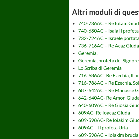
Altri moduli di ques
740-736AC – Re Iotam Giu
740-680AC – Isaia Il profeta
732-724AC – Israele portata 
736-716AC – Re Acaz Giuda
Geremia,
Geremia, profeta del Signore
Lo Scriba di Geremia
716-686AC- Re Ezechia, Il pro
716-786AC – Re Ezechia, So
687-642AC – Re Manàsse G
642-640AC- Re Amon Giud
640-609AC – Re Giosia Giu
609AC- Re Ioacaz Giuda
609-598AC- Re Ioiakim Giu
609AC – Il profeta Uria
609-598AC – Ioiakim brucia i