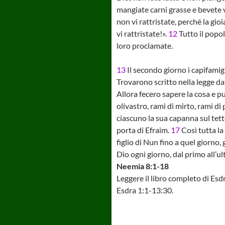
mangiate carni grasse e bevete v
non vi rattristate, perché la gioi
vi rattristate!».
12
Tutto il popol
loro proclamate.
13
Il secondo giorno i capifamigl
Trovarono scritto nella legge da
Allora fecero sapere la cosa e p
olivastro, rami di mirto, rami di
ciascuno la sua capanna sul tetto 
porta di Efraim.
17
Così tutta la
figlio di Nun fino a quel giorno, 
Dio ogni giorno, dal primo all’ul
Neemia 8:1-18
Leggere il libro completo di Esd
Esdra 1:1-13:30.