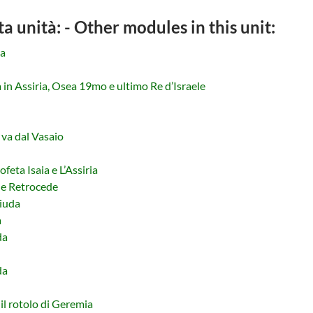
ta unità: - Other modules in this unit:
da
in Assiria, Osea 19mo e ultimo Re d’Israele
 va dal Vasaio
feta Isaia e L’Assiria
le Retrocede
iuda
a
da
da
l rotolo di Geremia