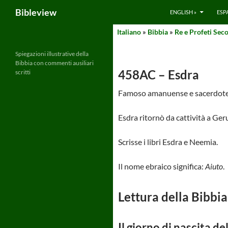
Search
Bibleview
ENGLISH »
ESP
Skip
Italiano
»
Bibbia
»
Re e Profeti Sec
to
content
Spiegazioni illustrative della
Bibbia con commenti ausiliari
458AC – Esdra
scritti
Famoso amanuense e sacerdote 
Esdra ritornò da cattività a G
Scrisse i libri Esdra e Neemia.
Il nome ebraico significa:
Aiuto
.
Lettura della Bibbia
Il giorno di nascita d