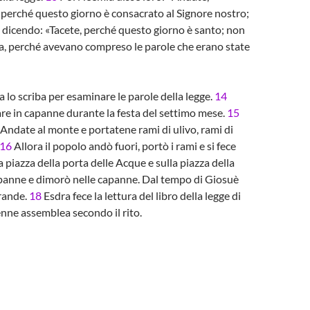
, perché questo giorno è consacrato al Signore nostro;
o dicendo: «Tacete, perché questo giorno è santo; non
sta, perché avevano compreso le parole che erano state
ra lo scriba per esaminare le parole della legge.
14
are in capanne durante la festa del settimo mese.
15
«Andate al monte e portatene rami di ulivo, rami di
16
Allora il popolo andò fuori, portò i rami e si fece
lla piazza della porta delle Acque e sulla piazza della
capanne e dimorò nelle capanne. Dal tempo di Giosuè
grande.
18
Esdra fece la lettura del libro della legge di
lenne assemblea secondo il rito.