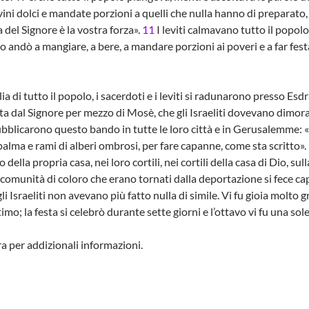
ini dolci e mandate porzioni a quelli che nulla hanno di preparato
a del Signore è la vostra forza».
11
I leviti calmavano tutto il popol
o andò a mangiare, a bere, a mandare porzioni ai poveri e a far fe
ia di tutto il popolo, i sacerdoti e i leviti si radunarono presso Esd
ta dal Signore per mezzo di Mosè, che gli Israeliti dovevano dimor
ubblicarono questo bando in tutte le loro città e in Gerusalemme: 
 palma e rami di alberi ombrosi, per fare capanne, come sta scritto».
della propria casa, nei loro cortili, nei cortili della casa di Dio, su
 comunità di coloro che erano tornati dalla deportazione si fece 
gli Israeliti non avevano più fatto nulla di simile. Vi fu gioia molto 
timo; la festa si celebrò durante sette giorni e l’ottavo vi fu una so
ra per addizionali informazioni.