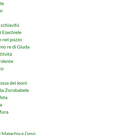
le
or
 schiavitù
 Ezechiele
 nel pozzo
mo re di Giuda
tività
ardente
co
ssa dei leoni
da Zorobabele
feta
a
Mura
 i Malachia e Gesù