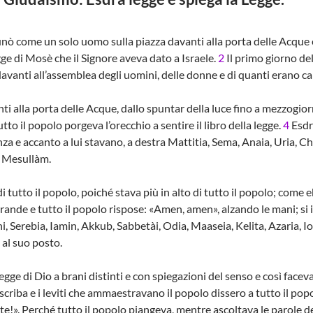
dunò come un solo uomo sulla piazza davanti alla porta delle Acque 
legge di Mosè che il Signore aveva dato a Israele.
2
Il primo giorno del
avanti all’assemblea degli uomini, delle donne e di quanti erano ca
nti alla porta delle Acque, dallo spuntar della luce fino a mezzogior
tto il popolo porgeva l’orecchio a sentire il libro della legge.
4
Esdra
za e accanto a lui stavano, a destra Mattitia, Sema, Anaia, Uria, Ch
 Mesullàm.
i tutto il popolo, poiché stava più in alto di tutto il popolo; come eb
rande e tutto il popolo rispose: «Amen, amen», alzando le mani; si 
, Serebia, Iamin, Akkub, Sabbetài, Odia, Maaseia, Kelita, Azaria, Ioz
 al suo posto.
legge di Dio a brani distinti e con spiegazioni del senso e così fac
criba e i leviti che ammaestravano il popolo dissero a tutto il po
te!». Perché tutto il popolo piangeva, mentre ascoltava le parole de