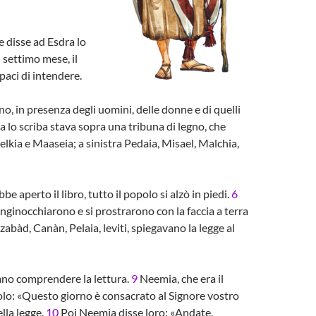
e disse ad Esdra lo
 settimo mese, il
paci di intendere.
no, in presenza degli uomini, delle donne e di quelli
 lo scriba stava sopra una tribuna di legno, che
elkia e Maaseia; a sinistra Pedaia, Misael, Malchia,
be aperto il libro, tutto il popolo si alzò in piedi.
6
inginocchiarono e si prostrarono con la faccia a terra
abàd, Canàn, Pelaia, leviti, spiegavano la legge al
evano comprendere la lettura.
9
Neemia, che era il
polo: «Questo giorno è consacrato al Signore vostro
lla legge.
10
Poi Neemia disse loro: «Andate,