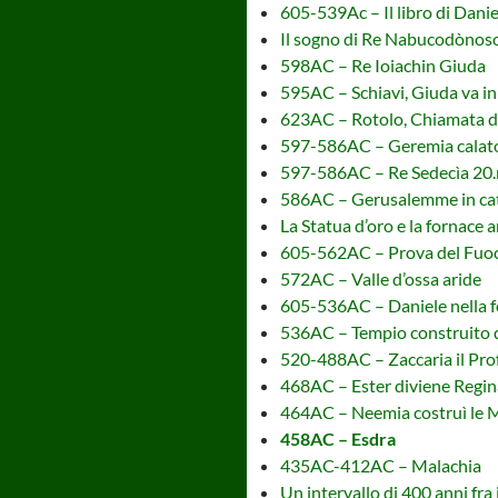
605-539Ac – Il libro di Danie
Il sogno di Re Nabucodònos
598AC – Re Ioiachin Giuda
595AC – Schiavi, Giuda va in
623AC – Rotolo, Chiamata di
597-586AC – Geremia calato
597-586AC – Re Sedecìa 20.
586AC – Gerusalemme in cat
La Statua d’oro e la fornace 
605-562AC – Prova del Fuo
572AC – Valle d’ossa aride
605-536AC – Daniele nella fo
536AC – Tempio construito 
520-488AC – Zaccaria il Pro
468AC – Ester diviene Regin
464AC – Neemia costruì le 
458AC – Esdra
435AC-412AC – Malachia
Un intervallo di 400 anni fra