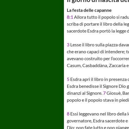
La festa delle capanne
8:1
Allora tutto il popolo si ra
scriba di portare il libro della 
sacerdote Esdra portò la legge d
3
Lesse il libro sulla piazza dava
che erano capaci di intendere; tu
avevano costruito per l’occorren
Casum, Casbaddàna, Zaccaria e
5
Esdra aprì il libro in presenza d
Esdra benedisse il Signore Dio g
dinanzi al Signore.
7
Giosuè, Bani
popolo e il popolo stava in piedi
8
Essi leggevano nel libro della 
governatore, Esdra sacerdote e s
Dio; non fate lutto e non piange