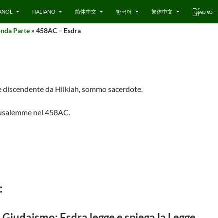
AÑOL
ITALIANO
简体中文
한국어
繁体中文
ြန်မာ စာ
onda Parte
» 458AC – Esdra
discendente da Hilkiah, sommo sacerdote.
erusalemme nel 458AC.
:
el Giudaismo: Esdra legge e spiega la Legge.