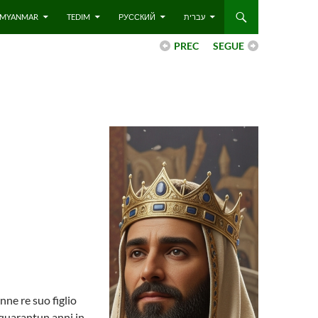
 – MYANMAR
TEDIM
РУССКИЙ
עברית
PREC
SEGUE
nne re suo figlio
quarantun anni in