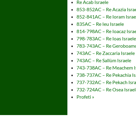
Re Acab Israele
853-852AC – Re Acazia Isra
852-841AC – Re Ioram Israe
835AC – Re Ieu Israele
814-798AC – Re Ioacaz Isra
798-783AC – Re Ioas Israele
783-743AC – Re Geroboamo 
743AC – Re Zaccaria Israele
743AC – Re Sallùm Israele
743-738AC – Re Meachem Is
738-737AC – Re Pekachia Is
737-732AC – Re Pekach Isra
732-724AC – Re Osea Israel
Profeti »