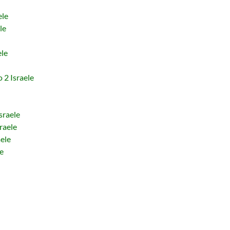
ele
le
ele
2 Israele
raele
raele
ele
e