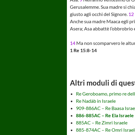
Gerusalemme. Sua madre si chia
giusto agli occhi del Signore.
12
Anche sua madre Maaca egli priv
Asera; Asa abbattè l’obbrobrio e
14
Ma non scomparvero le alture,
1 Re 15:8-14
Altri moduli di ques
Re Geroboamo, primo re delle
Re Nadàb in Israele
909-886AC – Re Baasa Israe
886-885AC – Re Ela Israele
885AC – Re Zimri Israele
885-874AC – Re Omri Israel