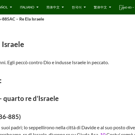
AÑOL
ITALIANO
简体中文
한국어
繁体中文
ြန်မာ စာ
-885AC – Re Ela Israele
 Israele
ni. Egli peccò contro Dio e indusse Israele in peccato.
:
– quarto re d’Israele
886-885)
uoi padri; lo seppellirono nella città di Davide e al suo posto dive
roboamo, re di Israele, divenne re su Giuda Asa.
10
Costui regnò 