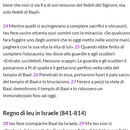
bene che non ci sia fra di voi nessuno dei fedeli del Signore, ma
solo fedeli di Baal».
24
Mentre quelli si accingevano a compiere sacrifici e olocausti,
Ieu fece uscire ottanta suoi uomini con la minaccia: «Se qualcuno
farà fuggire uno degli uomini che io oggi metto nelle vostre mani,
pagherà con la sua vita la vita di lui».
25
Quando ebbe finito di
compiere l’olocausto, Ieu disse alle guardie e agli scudieri:
«Entrate, uccideteli. Nessuno scappi». Le guardie e gli scudieri li
passarono a fil di spada e li gettarono perfino nella cella del
tempio di Baal.
26
Penetrati in essa, portarono fuori il palo sacro
del tempio di Baal e lo bruciarono.
27
Fecero a pezzi la stele di
Baal, demolirono il tempio di Baal e lo ridussero un
immondezzaio fino ad oggi.
Regno di Ieu in Israele (841-814)
28
Ieu fece scomparire Baal da Israele.
29
Ma Ieu non si