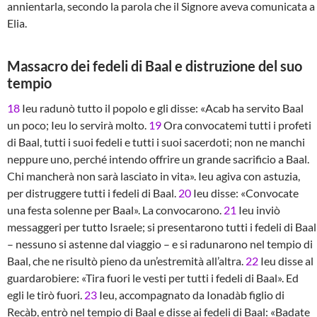
annientarla, secondo la parola che il Signore aveva comunicata a
Elia.
Massacro dei fedeli di Baal e distruzione del suo
tempio
18
Ieu radunò tutto il popolo e gli disse: «Acab ha servito Baal
un poco; Ieu lo servirà molto.
19
Ora convocatemi tutti i profeti
di Baal, tutti i suoi fedeli e tutti i suoi sacerdoti; non ne manchi
neppure uno, perché intendo offrire un grande sacrificio a Baal.
Chi mancherà non sarà lasciato in vita». Ieu agiva con astuzia,
per distruggere tutti i fedeli di Baal.
20
Ieu disse: «Convocate
una festa solenne per Baal». La convocarono.
21
Ieu inviò
messaggeri per tutto Israele; si presentarono tutti i fedeli di Baal
– nessuno si astenne dal viaggio – e si radunarono nel tempio di
Baal, che ne risultò pieno da un’estremità all’altra.
22
Ieu disse al
guardarobiere: «Tira fuori le vesti per tutti i fedeli di Baal». Ed
egli le tirò fuori.
23
Ieu, accompagnato da Ionadàb figlio di
Recàb, entrò nel tempio di Baal e disse ai fedeli di Baal: «Badate