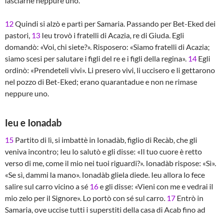
lasciarne neppure uno.
12
Quindi si alzò e partì per Samaria. Passando per Bet-Eked dei
pastori,
13
Ieu trovò i fratelli di Acazia, re di Giuda. Egli
domandò: «Voi, chi siete?». Risposero: «Siamo fratelli di Acazia;
siamo scesi per salutare i figli del re e i figli della regina».
14
Egli
ordinò: «Prendeteli vivi». Li presero vivi, li uccisero e li gettarono
nel pozzo di Bet-Eked; erano quarantadue e non ne rimase
neppure uno.
Ieu e Ionadab
15
Partito di lì, si imbattè in Ionadàb, figlio di Recàb, che gli
veniva incontro; Ieu lo salutò e gli disse: «Il tuo cuore è retto
verso di me, come il mio nei tuoi riguardi?». Ionadàb rispose: «Sì».
«Se sì, dammi la mano». Ionadàb gliela diede. Ieu allora lo fece
salire sul carro vicino a sé
16
e gli disse: «Vieni con me e vedrai il
mio zelo per il Signore». Lo portò con sé sul carro.
17
Entrò in
Samaria, ove uccise tutti i superstiti della casa di Acab fino ad