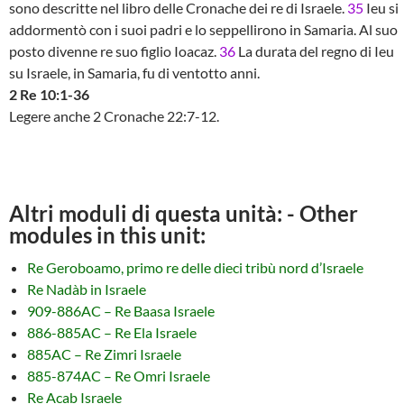
sono descritte nel libro delle Cronache dei re di Israele.
35
Ieu si
addormentò con i suoi padri e lo seppellirono in Samaria. Al suo
posto divenne re suo figlio Ioacaz.
36
La durata del regno di Ieu
su Israele, in Samaria, fu di ventotto anni.
2 Re 10:1-36
Legere anche 2 Cronache 22:7-12.
Altri moduli di questa unità: - Other
modules in this unit:
Re Geroboamo, primo re delle dieci tribù nord d’Israele
Re Nadàb in Israele
909-886AC – Re Baasa Israele
886-885AC – Re Ela Israele
885AC – Re Zimri Israele
885-874AC – Re Omri Israele
Re Acab Israele