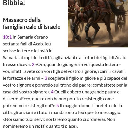
Bibbia:
Massacro della
famiglia reale di Israele
10:1
In Samaria c’erano
settanta figli di Acab. Ieu
scrisse lettere e le inviò in
Samaria ai capi della città, agli anziani e ai tutori dei figli di Acab.
In esse diceva:
2
«Ora, quando giungerà a voi questa lettera –
voi, infatti, avete con voi i figli del vostro signore, i carri, i cavalli,
le fortezze e le armi –
3
scegliete il figlio migliore e più capace del
vostro signore e ponetelo sul trono del padre; combattete per la
casa del vostro signore».
4
Quelli ebbero una grande paura e
dissero: «Ecco, due re non hanno potuto resistergli; come
potremmo resistergli noi?».
5
Il maggiordomo, il prefetto della
città, gli anziani e i tutori mandarono a Ieu questo messaggio:
«Noi siamo tuoi servi; noi faremo quanto ci ordinerai. Non
nomineremo un re; fa’ quanto ti piace».