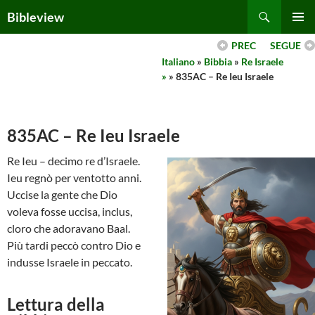
Skip
Search
Bibleview
to
PRIMAR
content
PREC
SEGUE
MENU
Italiano
»
Bibbia
»
Re Israele
»
» 835AC – Re Ieu Israele
835AC – Re Ieu Israele
Re Ieu – decimo re d’Israele.
Ieu regnò per ventotto anni.
Uccise la gente che Dio
voleva fosse uccisa, inclus,
cloro che adoravano Baal.
Più tardi peccò contro Dio e
indusse Israele in peccato.
Lettura della