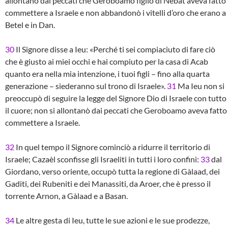
allontanò dai peccati che Geroboamo figlio di Nebàt aveva fatto
commettere a Israele e non abbandonò i vitelli d’oro che erano a
Betel e in Dan.
30
Il Signore disse a Ieu: «Perché ti sei compiaciuto di fare ciò
che è giusto ai miei occhi e hai compiuto per la casa di Acab
quanto era nella mia intenzione, i tuoi figli – fino alla quarta
generazione – siederanno sul trono di Israele».
31
Ma Ieu non si
preoccupò di seguire la legge del Signore Dio di Israele con tutto
il cuore; non si allontanò dai peccati che Geroboamo aveva fatto
commettere a Israele.
32
In quel tempo il Signore cominciò a ridurre il territorio di
Israele; Cazaèl sconfisse gli Israeliti in tutti i loro confini:
33
dal
Giordano, verso oriente, occupò tutta la regione di Gàlaad, dei
Gaditi, dei Rubeniti e dei Manassiti, da Aroer, che è presso il
torrente Arnon, a Gàlaad e a Basan.
34
Le altre gesta di Ieu, tutte le sue azioni e le sue prodezze,