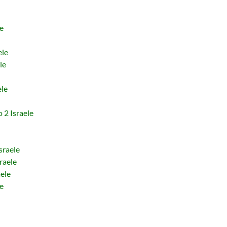
e
ele
le
ele
2 Israele
raele
raele
ele
e