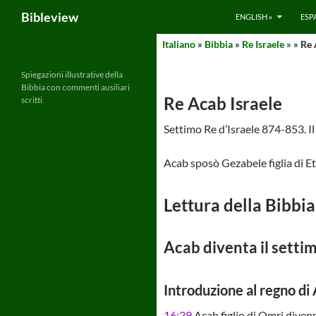
Search
Bibleview
ENGLISH »
ESP
Skip
Italiano
»
Bibbia
»
Re Israele »
» Re 
to
content
Spiegazioni illustrative della
Bibbia con commenti ausiliari
Re Acab Israele
scritti
Settimo Re d’Israele 874-853. Il 
Acab sposò Gezabele figlia di Et-B
Lettura della Bibbia
Acab diventa il settim
Introduzione al regno di
16:29
Acab figlio di Omri divenn