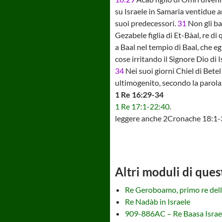
su Israele in Samaria ventidue a
suoi predecessori.
31
Non gli ba
Gezabele figlia di Et-Bàal, re di 
a Baal nel tempio di Baal, che eg
cose irritando il Signore Dio di Is
34
Nei suoi giorni Chiel di Bete
ultimogenito, secondo la parola 
1 Re 16:29-34
1 Re 17:1-22:40
.
leggere anche 2Cronache 18:1-
Altri moduli di ques
Re Geroboamo, primo re delle
Re Nadàb in Israele
909-886AC – Re Baasa Israe