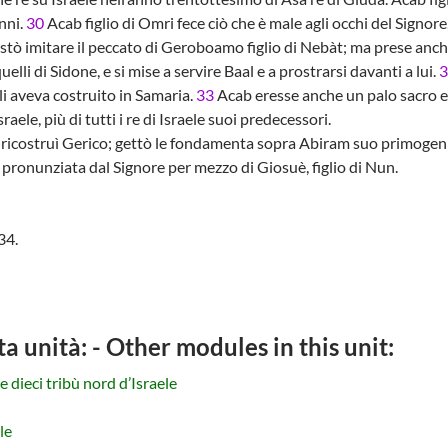
nni.
30
Acab figlio di Omri fece ciò che è male agli occhi del Signore,
stò imitare il peccato di Geroboamo figlio di Nebàt; ma prese anch
quelli di Sidone, e si mise a servire Baal e a prostrarsi davanti a lui.
3
li aveva costruito in Samaria.
33
Acab eresse anche un palo sacro e
raele, più di tutti i re di Israele suoi predecessori.
l ricostruì Gerico; gettò le fondamenta sopra Abiram suo primogen
pronunziata dal Signore per mezzo di Giosuè, figlio di Nun.
34.
ta unità: - Other modules in this unit:
 dieci tribù nord d’Israele
le