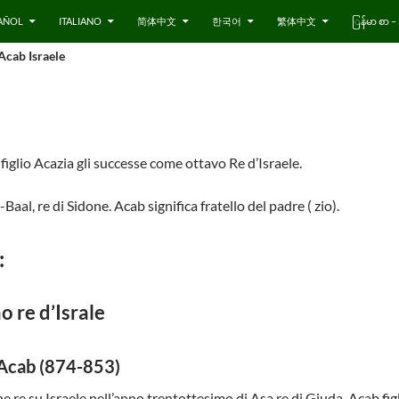
AÑOL
ITALIANO
简体中文
한국어
繁体中文
ြန်မာ စာ
Acab Israele
figlio Acazia gli successe come ottavo Re d’Israele.
aal, re di Sidone. Acab significa fratello del padre ( zio).
:
o re d’Israle
 Acab (874-853)
e re su Israele nell’anno trentottesimo di Asa re di Giuda. Acab fi