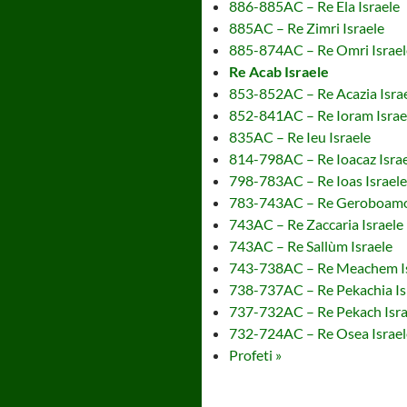
886-885AC – Re Ela Israele
885AC – Re Zimri Israele
885-874AC – Re Omri Israel
Re Acab Israele
853-852AC – Re Acazia Isra
852-841AC – Re Ioram Israe
835AC – Re Ieu Israele
814-798AC – Re Ioacaz Isra
798-783AC – Re Ioas Israele
783-743AC – Re Geroboamo 
743AC – Re Zaccaria Israele
743AC – Re Sallùm Israele
743-738AC – Re Meachem Is
738-737AC – Re Pekachia Is
737-732AC – Re Pekach Isra
732-724AC – Re Osea Israel
Profeti »