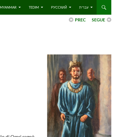
 – MYANMAR
TEDIM
РУССКИЙ
עברית
PREC
SEGUE
glio di Omri regnò