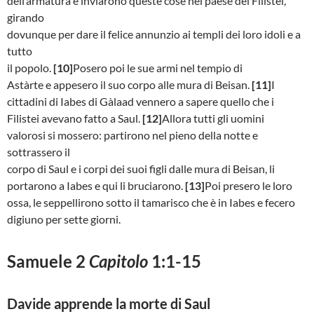
dell’armatura e inviarono queste cose nel paese dei Filistei,
girando
dovunque per dare il felice annunzio ai templi dei loro idoli e a
tutto
il popolo.
[10]
Posero poi le sue armi nel tempio di
Astàrte e appesero il suo corpo alle mura di Beisan.
[11]
I
cittadini di Iabes di Gàlaad vennero a sapere quello che i
Filistei avevano fatto a Saul.
[12]
Allora tutti gli uomini
valorosi si mossero: partirono nel pieno della notte e
sottrassero il
corpo di Saul e i corpi dei suoi figli dalle mura di Beisan, li
portarono a Iabes e qui li bruciarono.
[13]
Poi presero le loro
ossa, le seppellirono sotto il tamarisco che è in Iabes e fecero
digiuno per sette giorni.
Samuele 2
Capitolo
1:1-15
Davide apprende la morte di Saul