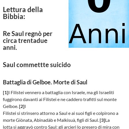
Lettura della
Bibbia:
Re Saul regnò per
circa trentadue
anni.
Saul commettte suicido
Battaglia di Gelboe. Morte di Saul
[1]
I Filistei vennero a battaglia con Israele, ma gli Israeliti
fuggirono davanti ai Filistei e ne caddero trafitti sul monte
Gelboe.
[2]
I
Filistei si strinsero attorno a Saul e ai suoi figli e colpirono a
morte Giònata, Abinadàb e Malkisuà, figli di Saul.
[3]
La
lotta si aggravò contro Saul: gli arcieri lo presero di mira con