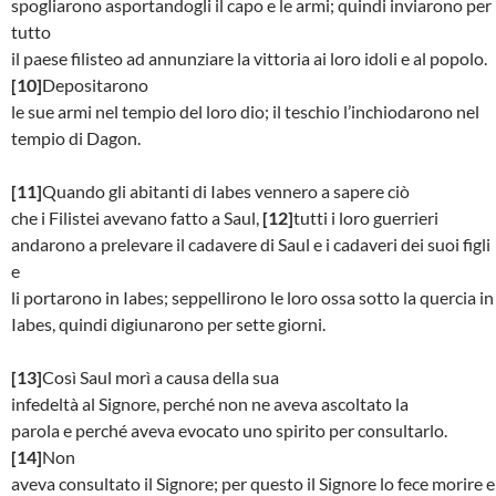
spogliarono asportandogli il capo e le armi; quindi inviarono per
tutto
il paese filisteo ad annunziare la vittoria ai loro idoli e al popolo.
[10]
Depositarono
le sue armi nel tempio del loro dio; il teschio l’inchiodarono nel
tempio di Dagon.
[11]
Quando gli abitanti di Iabes vennero a sapere ciò
che i Filistei avevano fatto a Saul,
[12]
tutti i loro guerrieri
andarono a prelevare il cadavere di Saul e i cadaveri dei suoi figli
e
li portarono in Iabes; seppellirono le loro ossa sotto la quercia in
Iabes, quindi digiunarono per sette giorni.
[13]
Così Saul morì a causa della sua
infedeltà al Signore, perché non ne aveva ascoltato la
parola e perché aveva evocato uno spirito per consultarlo.
[14]
Non
aveva consultato il Signore; per questo il Signore lo fece morire e