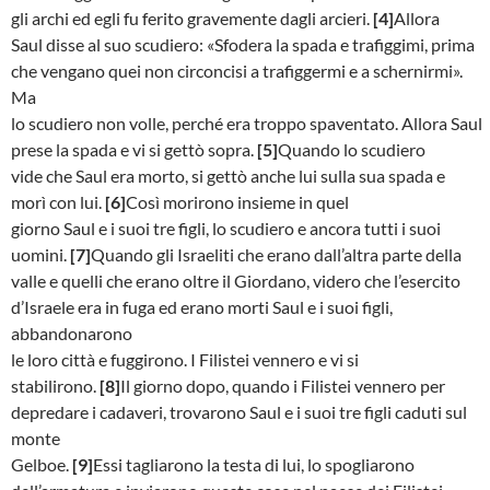
gli archi ed egli fu ferito gravemente dagli arcieri.
[4]
Allora
Saul disse al suo scudiero: «Sfodera la spada e trafiggimi, prima
che vengano quei non circoncisi a trafiggermi e a schernirmi».
Ma
lo scudiero non volle, perché era troppo spaventato. Allora Saul
prese la spada e vi si gettò sopra.
[5]
Quando lo scudiero
vide che Saul era morto, si gettò anche lui sulla sua spada e
morì con lui.
[6]
Così morirono insieme in quel
giorno Saul e i suoi tre figli, lo scudiero e ancora tutti i suoi
uomini.
[7]
Quando gli Israeliti che erano dall’altra parte della
valle e quelli che erano oltre il Giordano, videro che l’esercito
d’Israele era in fuga ed erano morti Saul e i suoi figli,
abbandonarono
le loro città e fuggirono. I Filistei vennero e vi si
stabilirono.
[8]
Il giorno dopo, quando i Filistei vennero per
depredare i cadaveri, trovarono Saul e i suoi tre figli caduti sul
monte
Gelboe.
[9]
Essi tagliarono la testa di lui, lo spogliarono