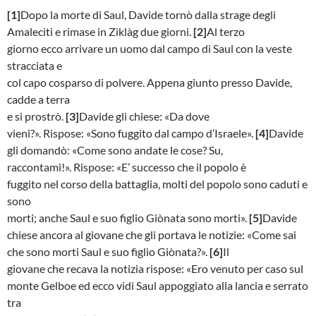
[1]
Dopo la morte di Saul, Davide tornò dalla strage degli
Amaleciti e rimase in Ziklàg due giorni.
[2]
Al terzo
giorno ecco arrivare un uomo dal campo di Saul con la veste
stracciata e
col capo cosparso di polvere. Appena giunto presso Davide,
cadde a terra
e si prostrò.
[3]
Davide gli chiese: «Da dove
vieni?». Rispose: «Sono fuggito dal campo d’Israele».
[4]
Davide
gli domandò: «Come sono andate le cose? Su,
raccontami!». Rispose: «E’ successo che il popolo è
fuggito nel corso della battaglia, molti del popolo sono caduti e
sono
morti; anche Saul e suo figlio Giònata sono morti».
[5]
Davide
chiese ancora al giovane che gli portava le notizie: «Come sai
che sono morti Saul e suo figlio Giònata?».
[6]
Il
giovane che recava la notizia rispose: «Ero venuto per caso sul
monte Gelboe ed ecco vidi Saul appoggiato alla lancia e serrato
tra