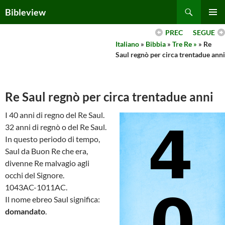
Skip
Search
Bibleview
to
PRIMAR
content
PREC
SEGUE
MENU
Italiano
»
Bibbia
»
Tre Re »
» Re
Saul regnò per circa trentadue anni
Re Saul regnò per circa trentadue anni
I 40 anni di regno del Re Saul.
32 anni di regnò o del Re Saul.
In questo periodo di tempo,
Saul da Buon Re che era,
divenne Re malvagio agli
occhi del Signore.
1043AC-1011AC.
Il nome ebreo Saul significa:
domandato
.