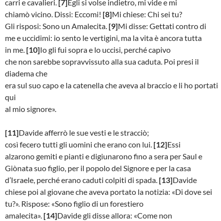
carri e cavalieri.
[7]
Egli si volse indietro, mi vide e mi
chiamò vicino. Dissi: Eccomi!
[8]
Mi chiese: Chi sei tu?
Gli risposi: Sono un Amalecita.
[9]
Mi disse: Gettati contro di
me e uccidimi: io sento le vertigini, ma la vita è ancora tutta
in me.
[10]
Io gli fui sopra e lo uccisi, perché capivo
che non sarebbe sopravvissuto alla sua caduta. Poi presi il
diadema che
era sul suo capo e la catenella che aveva al braccio e li ho portati
qui
al mio signore».
[11]
Davide afferrò le sue vesti e le stracciò;
così fecero tutti gli uomini che erano con lui.
[12]
Essi
alzarono gemiti e pianti e digiunarono fino a sera per Saul e
Giònata suo figlio, per il popolo del Signore e per la casa
d’Israele, perché erano caduti colpiti di spada.
[13]
Davide
chiese poi al giovane che aveva portato la notizia: «Di dove sei
tu?». Rispose: «Sono figlio di un forestiero
amalecita».
[14]
Davide gli disse allora: «Come non