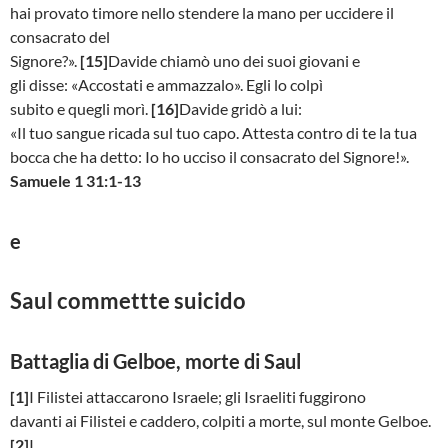
hai provato timore nello stendere la mano per uccidere il
consacrato del
Signore?».
[15]
Davide chiamò uno dei suoi giovani e
gli disse: «Accostati e ammazzalo». Egli lo colpì
subito e quegli morì.
[16]
Davide gridò a lui:
«Il tuo sangue ricada sul tuo capo. Attesta contro di te la tua
bocca che ha detto: Io ho ucciso il consacrato del Signore!».
Samuele 1 31:1-13
e
Saul commettte suicido
Battaglia di Gelboe, morte di Saul
[1]
I Filistei attaccarono Israele; gli Israeliti fuggirono
davanti ai Filistei e caddero, colpiti a morte, sul monte Gelboe.
[2]
I