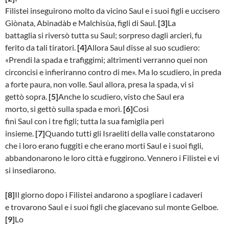
Filistei inseguirono molto da vicino Saul e i suoi figli e uccisero
Giònata, Abinadàb e Malchisùa, figli di Saul.
[3]
La
battaglia si riversò tutta su Saul; sorpreso dagli arcieri, fu
ferito da tali tiratori.
[4]
Allora Saul disse al suo scudiero:
«Prendi la spada e trafiggimi; altrimenti verranno quei non
circoncisi e infieriranno contro di me». Ma lo scudiero, in preda
a forte paura, non volle. Saul allora, presa la spada, vi si
gettò sopra.
[5]
Anche lo scudiero, visto che Saul era
morto, si gettò sulla spada e morì.
[6]
Così
finì Saul con i tre figli; tutta la sua famiglia perì
insieme.
[7]
Quando tutti gli Israeliti della valle constatarono
che i loro erano fuggiti e che erano morti Saul e i suoi figli,
abbandonarono le loro città e fuggirono. Vennero i Filistei e vi
si insediarono.
[8]
Il giorno dopo i Filistei andarono a spogliare i cadaveri
e trovarono Saul e i suoi figli che giacevano sul monte Gelboe.
[9]
Lo