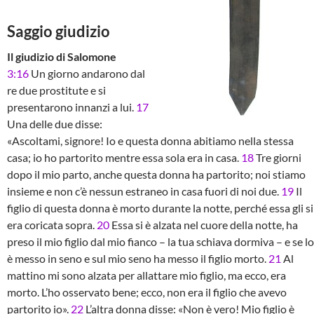
Saggio giudizio
Il giudizio di Salomone
3:16
Un giorno andarono dal
re due prostitute e si
presentarono innanzi a lui.
17
Una delle due disse:
«Ascoltami, signore! Io e questa donna abitiamo nella stessa
casa; io ho partorito mentre essa sola era in casa.
18
Tre giorni
dopo il mio parto, anche questa donna ha partorito; noi stiamo
insieme e non c’è nessun estraneo in casa fuori di noi due.
19
Il
figlio di questa donna è morto durante la notte, perché essa gli si
era coricata sopra.
20
Essa si è alzata nel cuore della notte, ha
preso il mio figlio dal mio fianco – la tua schiava dormiva – e se lo
è messo in seno e sul mio seno ha messo il figlio morto.
21
Al
mattino mi sono alzata per allattare mio figlio, ma ecco, era
morto. L’ho osservato bene; ecco, non era il figlio che avevo
partorito io».
22
L’altra donna disse: «Non è vero! Mio figlio è