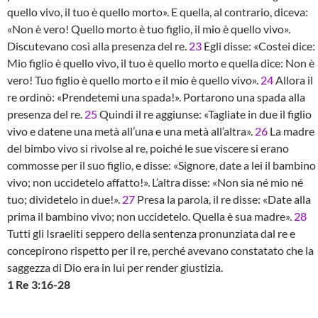
quello vivo, il tuo è quello morto». E quella, al contrario, diceva:
«Non è vero! Quello morto è tuo figlio, il mio è quello vivo».
Discutevano così alla presenza del re.
23
Egli disse: «Costei dice:
Mio figlio è quello vivo, il tuo è quello morto e quella dice: Non è
vero! Tuo figlio è quello morto e il mio è quello vivo».
24
Allora il
re ordinò: «Prendetemi una spada!». Portarono una spada alla
presenza del re.
25
Quindi il re aggiunse: «Tagliate in due il figlio
vivo e datene una metà all’una e una metà all’altra».
26
La madre
del bimbo vivo si rivolse al re, poiché le sue viscere si erano
commosse per il suo figlio, e disse: «Signore, date a lei il bambino
vivo; non uccidetelo affatto!». L’altra disse: «Non sia né mio né
tuo; dividetelo in due!».
27
Presa la parola, il re disse: «Date alla
prima il bambino vivo; non uccidetelo. Quella è sua madre».
28
Tutti gli Israeliti seppero della sentenza pronunziata dal re e
concepirono rispetto per il re, perché avevano constatato che la
saggezza di Dio era in lui per render giustizia.
1 Re 3:16-28