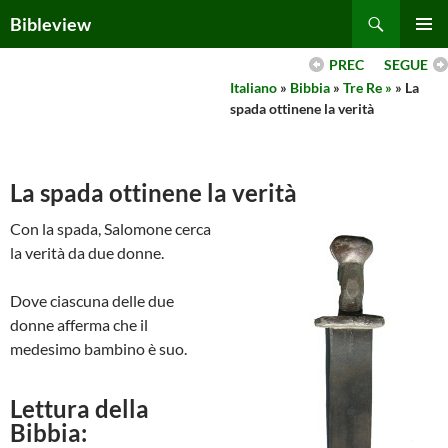
Skip
Search
Bibleview
to
PRIMAR
content
PREC
SEGUE
MENU
Italiano
»
Bibbia
»
Tre Re »
» La
spada ottinene la verità
La spada ottinene la verità
Con la spada, Salomone cerca
la verità da due donne.
Dove ciascuna delle due
donne afferma che il
medesimo bambino è suo.
Lettura della
Bibbia: