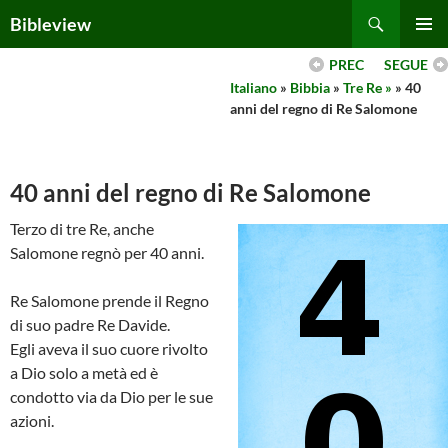
Skip
Search
Bibleview
to
PRIMAR
content
PREC
SEGUE
MENU
Italiano
»
Bibbia
»
Tre Re »
» 40
anni del regno di Re Salomone
40 anni del regno di Re Salomone
Terzo di tre Re, anche
Salomone regnò per 40 anni.
Re Salomone prende il Regno
di suo padre Re Davide.
Egli aveva il suo cuore rivolto
a Dio solo a metà ed è
condotto via da Dio per le sue
azioni.