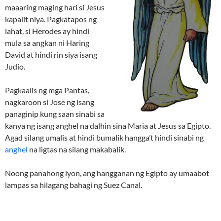
maaaring maging hari si Jesus
kapalit niya. Pagkatapos ng
lahat, si Herodes ay hindi
mula sa angkan ni Haring
David at hindi rin siya isang
Judio.
Pagkaalis ng mga Pantas,
nagkaroon si Jose ng isang
panaginip kung saan sinabi sa
kanya ng isang anghel na dalhin sina Maria at Jesus sa Egipto.
Agad silang umalis at hindi bumalik hangga’t hindi sinabi ng
anghel
na ligtas na silang makabalik.
Noong panahong iyon, ang hangganan ng Egipto ay umaabot
lampas sa hilagang bahagi ng Suez Canal.