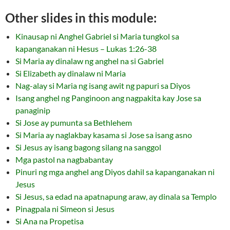
Other slides in this module:
Kinausap ni Anghel Gabriel si Maria tungkol sa
kapanganakan ni Hesus – Lukas 1:26-38
Si Maria ay dinalaw ng anghel na si Gabriel
Si Elizabeth ay dinalaw ni Maria
Nag-alay si Maria ng isang awit ng papuri sa Diyos
Isang anghel ng Panginoon ang nagpakita kay Jose sa
panaginip
Si Jose ay pumunta sa Bethlehem
Si Maria ay naglakbay kasama si Jose sa isang asno
Si Jesus ay isang bagong silang na sanggol
Mga pastol na nagbabantay
Pinuri ng mga anghel ang Diyos dahil sa kapanganakan ni
Jesus
Si Jesus, sa edad na apatnapung araw, ay dinala sa Templo
Pinagpala ni Simeon si Jesus
Si Ana na Propetisa