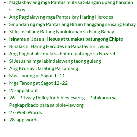
Naglakbay ang mga Pantas mula sa Silangan upang hanapin
si Jesus
Ang Pagdalaw ng mga Pantas kay Haring Herodes
Sinundan ng mga Pantas ang Bituin hanggang sa isang Bahay
Si Jesus bilang Batang Naninirahan sa Isang Bahay
Isinama ni Jose si Hesus at tumakas patungong Ehipto
Binalak ni Haring Herodes na Papatayin si Jesus
Ang Pagbabalik mula sa Ehipto patungo sa Nazaret
Si Jesus na mga labindalawang taong gulang
Ang Krus ay Darating Pa Lamang
Mga Tanong at Sagot 1–11
Mga Tanong at Sagot 12–22
25-app about
26 – Privacy Policy for bibleview.org – Patakaran sa
Pagkapribado para sa bibleview.org
27-Web Words
28-app words