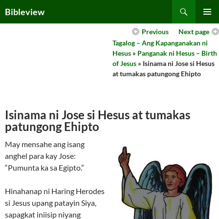
Skip
Search
Bibleview
to
PRIMAR
content
Previous
Next page
MENU
Tagalog – Ang Kapanganakan ni
Hesus
»
Panganak ni Hesus – Birth
of Jesus
» Isinama ni Jose si Hesus
at tumakas patungong Ehipto
Isinama ni Jose si Hesus at tumakas
patungong Ehipto
May mensahe ang isang
anghel para kay Jose:
“Pumunta ka sa Egipto.”
Hinahanap ni Haring Herodes
si Jesus upang patayin Siya,
sapagkat iniisip niyang