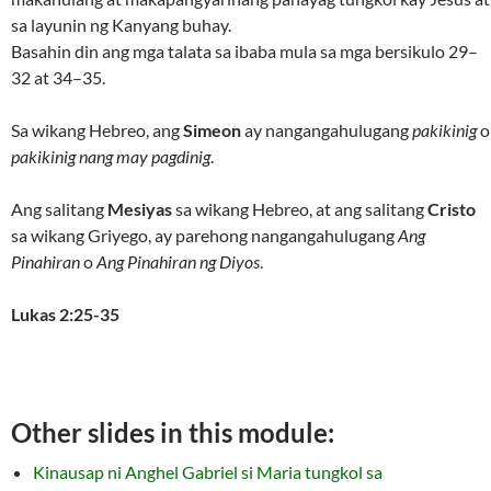
sa layunin ng Kanyang buhay.
Basahin din ang mga talata sa ibaba mula sa mga bersikulo 29–
32 at 34–35.
Sa wikang Hebreo, ang
Simeon
ay nangangahulugang
pakikinig
o
pakikinig nang may pagdinig
.
Ang salitang
Mesiyas
sa wikang Hebreo, at ang salitang
Cristo
sa wikang Griyego, ay parehong nangangahulugang
Ang
Pinahiran
o
Ang Pinahiran ng Diyos
.
Lukas 2:25-35
Other slides in this module:
Kinausap ni Anghel Gabriel si Maria tungkol sa