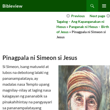
Skip
Search
Bibleview
to
PRIMAR
content
Previous
Next page
MENU
Tagalog – Ang Kapanganakan ni
Hesus
»
Panganak ni Hesus – Birth
of Jesus
» Pinagpala ni Simeon si
Jesus
Pinagpala ni Simeon si Jesus
Si Simeon, isang matuwid at
lubos na debotong lalaki ng
pananampalataya, ay
madalas nasa Templo upang
magnilay-nilay at laging nasa
kalagayan ng pananabik sa
pinakahihintay na pangyayari
sa pananampalatayang