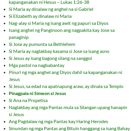
kapanganakan ni Hesus – Lukas 1:26-38
Si Maria ay dinalaw ng anghel na si Gabriel
Si Elizabeth ay dinalaw ni Maria
Nag-alay si Maria ng isang awit ng papuri sa Diyos
Isang anghel ng Panginoon ang nagpakita kay Jose sa
panaginip
Si Jose ay pumunta sa Bethlehem
Si Maria ay naglakbay kasama si Jose sa isang asno
Si Jesus ay isang bagong silang na sanggol
Mga pastol na nagbabantay
Pinuri ng mga anghel ang Diyos dahil sa kapanganakan ni
Jesus
Si Jesus, sa edad na apatnapung araw, ay dinala sa Templo
Pinagpala ni Simeon si Jesus
Si Ana na Propetisa
Naglakbay ang mga Pantas mula sa Silangan upang hanapin
si Jesus
Ang Pagdalaw ng mga Pantas kay Haring Herodes
Sinundan ng mga Pantas ang Bituin hanggang sa isang Bahay