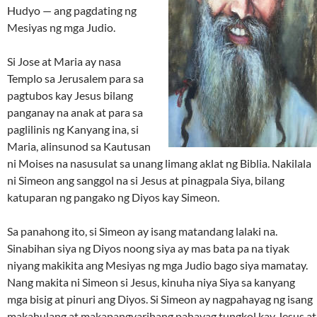
Hudyo — ang pagdating ng
Mesiyas ng mga Judio.
Si Jose at Maria ay nasa
Templo sa Jerusalem para sa
pagtubos kay Jesus bilang
panganay na anak at para sa
paglilinis ng Kanyang ina, si
Maria, alinsunod sa Kautusan
ni Moises na nasusulat sa unang limang aklat ng Biblia. Nakilala
ni Simeon ang sanggol na si Jesus at pinagpala Siya, bilang
katuparan ng pangako ng Diyos kay Simeon.
Sa panahong ito, si Simeon ay isang matandang lalaki na.
Sinabihan siya ng Diyos noong siya ay mas bata pa na tiyak
niyang makikita ang Mesiyas ng mga Judio bago siya mamatay.
Nang makita ni Simeon si Jesus, kinuha niya Siya sa kanyang
mga bisig at pinuri ang Diyos. Si Simeon ay nagpahayag ng isang
makahulang at makapangyarihang pahayag tungkol kay Jesus at