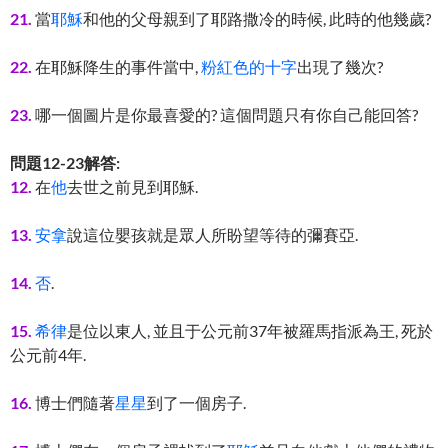
21.
當
耶穌
和他的父母親到了耶路撒冷的時候, 此時的他幾歲?
22.
在耶穌降生的事件當中,
粉紅色的十字
出現了幾次?
23.
哪一個圖片是你最喜愛的? 這個問題只有你自己能回答?
問題12-23解答:
12.
在
他
去世之前見到耶穌.
13.
安拿
說這位嬰孩就是眾人所盼望等待的彌賽亞.
14.
否
.
15.
希律
是位以東人, 並且于公元前37年被羅馬指派為王, 死於
公元前4年.
16.
博士們隨著
星星
到了一個房子.