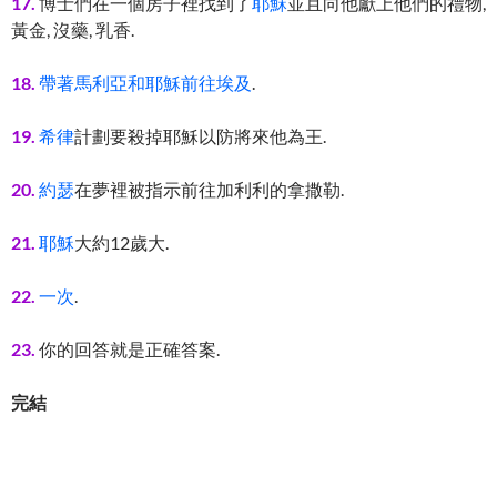
17.
博士們在一個房子裡找到了
耶穌
並且向他獻上他們的禮物,
黃金, 沒藥, 乳香.
18.
帶著馬利亞和耶穌前往埃及
.
19.
希律
計劃要殺掉耶穌以防將來他為王.
20.
約瑟
在夢裡被指示前往加利利的拿撒勒.
21.
耶穌
大約12歲大.
22.
一次
.
23.
你的回答就是正確答案.
完結