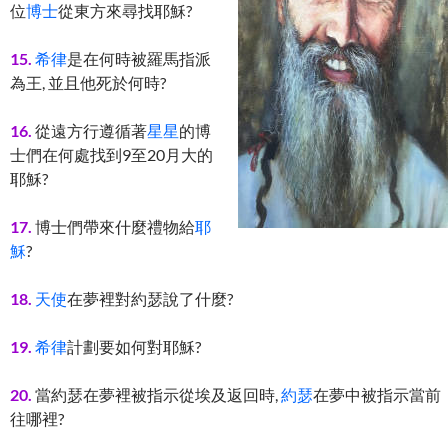
位
博士
從東方來尋找耶穌?
15.
希律
是在何時被羅馬指派
為王, 並且他死於何時?
16.
從遠方行遵循著
星星
的博
士們在何處找到9至20月大的
耶穌?
17.
博士們帶來什麼禮物給
耶
穌
?
18.
天使
在夢裡對約瑟說了什麼?
19.
希律
計劃要如何對耶穌?
20.
當約瑟在夢裡被指示從埃及返回時,
約瑟
在夢中被指示當前
往哪裡?