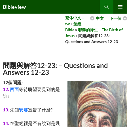
Skip
Search
Bibleview
to
PRIMAR
content
繁体中文 –
中文
下一個
MENU
tw
»
聖經-
Bible
»
耶穌的降生 – The Birth of
Jesus
» 問題與解答12-23: –
Questions and Answers 12-23
問題與解答12-23: – Questions and
Answers 12-23
12個問題:
12.
西面
等待盼望要見到的是
誰?
13.
先知
安那
宣告了什麼?
14.
在聖經裡是否有說到是幾