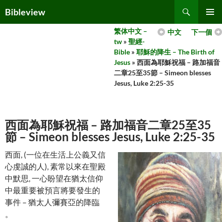
Skip
Search
Bibleview
to
PRIMAR
content
繁体中文 –
中文
下一個
MENU
tw
»
聖經-
Bible
»
耶穌的降生 – The Birth of
Jesus
» 西面為耶穌祝福 – 路加福音
二章25至35節 – Simeon blesses
Jesus, Luke 2:25-35
西面為耶穌祝福 – 路加福音二章25至35
節 – Simeon blesses Jesus, Luke 2:25-35
西面, (一位在生活上公義又信
心虔誠的人), 素常以來在聖殿
中默思, 一心盼望在猶太信仰
中最重要被預言將要發生的
事件 – 猶太人彌賽亞的降臨
。