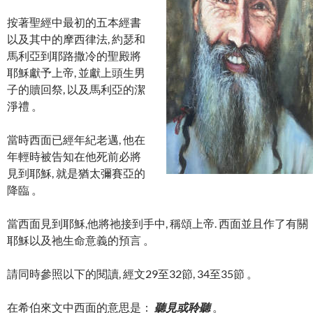
按著聖經中最初的五本經書
以及其中的摩西律法, 約瑟和
馬利亞到耶路撒冷的聖殿將
耶穌獻予上帝, 並獻上頭生男
子的贖回祭, 以及馬利亞的潔
淨禮 。
當時西面已經年紀老邁, 他在
年輕時被告知在他死前必將
見到耶穌, 就是猶太彌賽亞的
降臨 。
當西面見到耶穌,他將祂接到手中, 稱頌上帝. 西面並且作了有關
耶穌以及祂生命意義的預言 。
請同時參照以下的閱讀, 經文29至32節, 34至35節 。
在希伯來文中西面的意思是：
聽見或聆聽
。