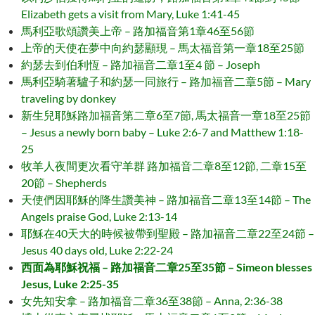
Elizabeth gets a visit from Mary, Luke 1:41-45
馬利亞歌頌讚美上帝 – 路加福音第1章46至56節
上帝的天使在夢中向約瑟顯現 – 馬太福音第一章18至25節
約瑟去到伯利恆 – 路加福音二章1至4 節 – Joseph
馬利亞騎著驢子和約瑟一同旅行 – 路加福音二章5節 – Mary
traveling by donkey
新生兒耶穌路加福音第二章6至7節, 馬太福音一章18至25節
– Jesus a newly born baby – Luke 2:6-7 and Matthew 1:18-
25
牧羊人夜間更次看守羊群 路加福音二章8至12節, 二章15至
20節 – Shepherds
天使們因耶穌的降生讚美神 – 路加福音二章13至14節 – The
Angels praise God, Luke 2:13-14
耶穌在40天大的時候被帶到聖殿 – 路加福音二章22至24節 –
Jesus 40 days old, Luke 2:22-24
西面為耶穌祝福 – 路加福音二章25至35節 – Simeon blesses
Jesus, Luke 2:25-35
女先知安拿 – 路加福音二章36至38節 – Anna, 2:36-38