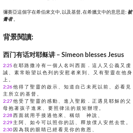
彌賽亞這個字在希伯來文中, 以及基督, 在希臘文中的意思是:
被
膏者
。
背景閱讀:
西门有话对耶稣讲 – Simeon blesses Jesus
2:25
在 耶 路 撒 冷 有 一 個 人 名 叫 西 面 ． 這 人 又 公 義 又 虔
誠 、 素 常 盼 望 以 色 列 的 安 慰 者 來 到 、 又 有 聖 靈 在 他 身
上 。
2:26
他 得 了 聖 靈 的 啟 示 、 知 道 自 己 未 死 以 前 、 必 看 見
主 所 立 的 基 督 。
2:27
他 受 了 聖 靈 的 感 動 、 進 入 聖 殿 ． 正 遇 見 耶 穌 的 父
母 抱 著 孩 子 進 來 、 要 照 律 法 的 規 矩 辦 理 。
2:28
西 面 就 用 手 接 過 他 來 、 稱 頌 神 說 、
2:29
主 阿 、 如 今 可 以 照 你 的 話 、 釋 放 僕 人 安 然 去 世 。
2:30
因 為 我 的 眼 睛 已 經 看 見 你 的 救 恩 、