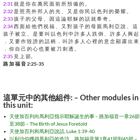
2:31
就 是 你 在 萬 民 面 前 所 預 備 的 。
2:32
是 照 亮 外 邦 人 的 光 、 又 是 你 民 以 色 列 的 榮 耀 。
2:33
孩 子 的 父 母 、 因 這 論 耶 穌 的 話 就 希 奇 。
2:34
西 面 給 他 們 祝 福 、 又 對 孩 子 的 母 親 馬 利 亞 說 、 這
孩 子 被 立 、 是 要 叫 以 色 列 中 許 多 人 跌 倒 、 許 多 人 興 起
． 又 要 作 毀 謗 的 話 柄 ． 叫 許 多 人 心 裡 的 意 念 顯 露 出 來
． 你 自 己 的 心 也 要 被 刀 刺 透 。
2:35
見 上 節。
路 加 福 音 2:25-35
這單元中的其他組件: – Other modules in
this unit:
天使加百列向馬利亞指示耶穌誕生的事 – 路加福音一章26節
至38節 – The Birth of Jesus Foretold
天使加百列和馬利亞說話, Luke 1:39-40
以利沙伯獲得馬利亞的造訪，路加福音第1章41節到45節 –