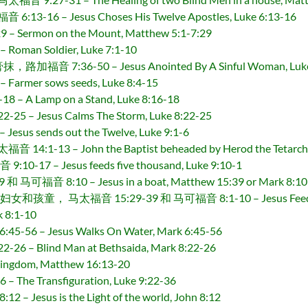
 – Jesus Choses His Twelve Apostles, Luke 6:13-16
ermon on the Mount, Matthew 5:1-7:29
an Soldier, Luke 7:1-10
7:36-50 – Jesus Anointed By A Sinful Woman, Luke 
mer sows seeds, Luke 8:4-15
 Lamp on a Stand, Luke 8:16-18
Jesus Calms The Storm, Luke 8:22-25
us sends out the Twelve, Luke 9:1-6
3 – John the Baptist beheaded by Herod the Tetarch, 
7 – Jesus feeds five thousand, Luke 9:10-1
音 8:10 – Jesus in a boat, Matthew 15:39 or Mark 8:10
 马太福音 15:29-39 和 马可福音 8:1-10 – Jesus Feeds 4000
 8:1-10
– Jesus Walks On Water, Mark 6:45-56
Blind Man at Bethsaida, Mark 8:22-26
ngdom, Matthew 16:13-20
e Transfiguration, Luke 9:22-36
us is the Light of the world, John 8:12