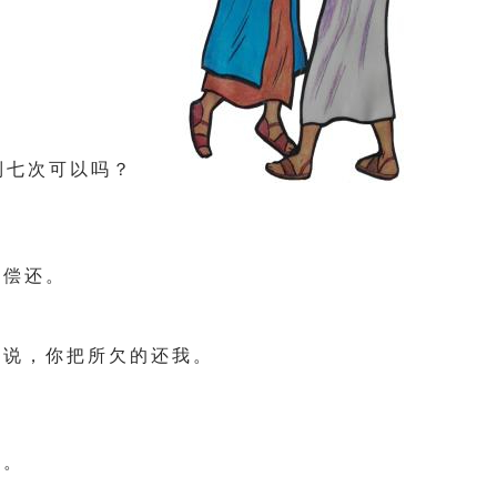
到 七 次 可 以 吗 ？
 偿 还 。
 说 ， 你 把 所 欠 的 还 我 。
 。