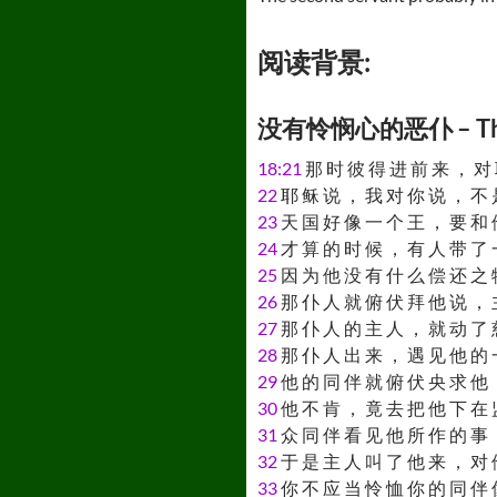
阅读背景:
没有怜悯心的恶仆 – The Pa
18:21
那 时 彼 得 进 前 来 ， 对 
22
耶 稣 说 ， 我 对 你 说 ， 不 
23
天 国 好 像 一 个 王 ， 要 和 
24
才 算 的 时 候 ， 有 人 带 了 
25
因 为 他 没 有 什 么 偿 还 之 
26
那 仆 人 就 俯 伏 拜 他 说 ， 
27
那 仆 人 的 主 人 ， 就 动 了 
28
那 仆 人 出 来 ， 遇 见 他 的 
29
他 的 同 伴 就 俯 伏 央 求 他 
30
他 不 肯 ， 竟 去 把 他 下 在 
31
众 同 伴 看 见 他 所 作 的 事 
32
于 是 主 人 叫 了 他 来 ， 对 
33
你 不 应 当 怜 恤 你 的 同 伴 