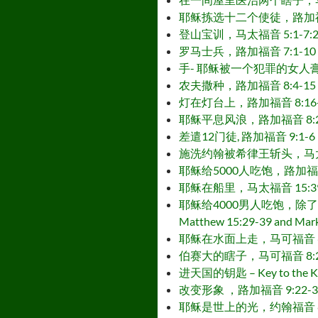
耶稣拣选十二个使徒，路加福音 6:13-16
登山宝训，马太福音 5:1-7:29 – S
罗马士兵，路加福音 7:1-10 – Rom
手- 耶稣被一个犯罪的女人膏抹，路加福音 
农夫撒种，路加福音 8:4-15 – Far
灯在灯台上，路加福音 8:16-18 – A
耶稣平息风浪，路加福音 8:22-25 – 
差遣12门徒, 路加福音 9:1-6 – Jes
施洗约翰被希律王斩头，马太福音 14:1-1
耶稣给5000人吃饱，路加福音 9:10-1
耶稣在船里，马太福音 15:39 和 马可福
耶稣给4000男人吃饱，除了妇女和孩童，
Matthew 15:29-39 and Mark
耶稣在水面上走，马可福音 6:45-56 
伯赛大的瞎子，马可福音 8:22-26 – 
进天国的钥匙 – Key to the Ki
改变形象 ，路加福音 9:22-36 – Th
耶稣是世上的光，约翰福音 8:12 – Jes