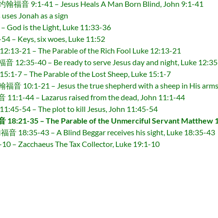
41 – Jesus Heals A Man Born Blind, John 9:1-41
 Jonah as a sign
 is the Light, Luke 11:33-36
Keys, six woes, Luke 11:52
– The Parable of the Rich Fool Luke 12:13-21
0 – Be ready to serve Jesus day and night, Luke 12:35
The Parable of the Lost Sheep, Luke 15:1-7
 – Jesus the true shepherd with a sheep in His arms, 
– Lazarus raised from the dead, John 11:1-44
– The plot to kill Jesus, John 11:45-54
 – The Parable of the Unmerciful Servant Matthew 1
43 – A Blind Beggar receives his sight, Luke 18:35-43
cchaeus The Tax Collector, Luke 19:1-10