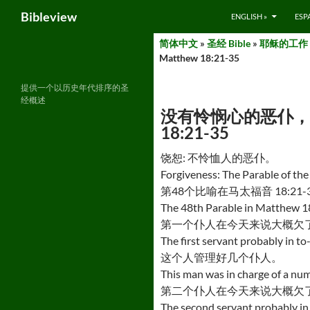
Search
Bibleview
ENGLISH »
ESP
Skip
简体中文
»
圣经 Bible
»
耶稣的工作 – M
to
Matthew 18:21-35
content
提供一个以历史年代排序的圣
经概述
没有怜悯心的恶仆，马太福音 1
18:21-35
饶恕: 不怜恤人的恶仆。
Forgiveness: The Parable of the
第48个比喻在马太福音 18:21-
The 48th Parable in Matthew 1
第一个仆人在今天来说大概欠
The first servant probably in to
这个人管理好几个仆人。
This man was in charge of a num
第二个仆人在今天来说大概欠
The second servant probably in