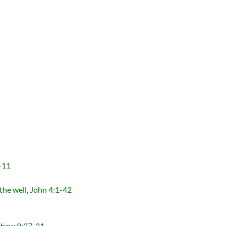
-11
ell, John 4:1-42
ew 9:27-31