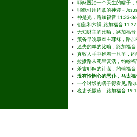
耶稣医治一个天生的瞎子，约翰福音 9:1-
耶稣引用约拿的神迹 – Jesus uses
神是光，路加福音 11:33-36 – God
钥匙和六祸, 路加福音 11:37-54 – 
无知财主的比喻，路加福音 12:13-21 
预备早晚事奉主耶稣，路加福音 12:35-4
迷失的羊的比喻，路加福音 15:1-7 – 
真牧人手中抱着一只羊，约翰福音 10:1-21
拉撒路从死里复活，约翰福音 11:1-44 
杀害耶稣的计谋，约翰福音 11:45-54 
没有怜悯心的恶仆，马太福音 18:21-35
一个讨饭的瞎子得看见, 路加福音 18:35-
税吏长撒该，路加福音 19:1-10 – Za