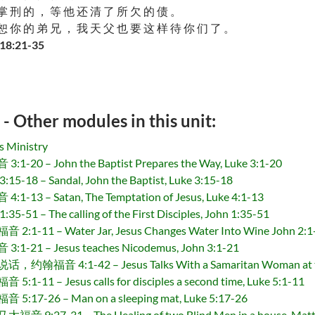
掌 刑 的 ， 等 他 还 清 了 所 欠 的 债 。
恕 你 的 弟 兄 ， 我 天 父 也 要 这 样 待 你 们 了 。
18:21-35
r modules in this unit:
 Ministry
 John the Baptist Prepares the Way, Luke 3:1-20
 Sandal, John the Baptist, Luke 3:15-18
 Satan, The Temptation of Jesus, Luke 4:1-13
he calling of the First Disciples, John 1:35-51
– Water Jar, Jesus Changes Water Into Wine John 2:1
– Jesus teaches Nicodemus, John 3:1-21
:1-42 – Jesus Talks With a Samaritan Woman at the w
 Jesus calls for disciples a second time, Luke 5:1-11
6 – Man on a sleeping mat, Luke 5:17-26
31 – The Healing of two Blind Men in a house, Matth