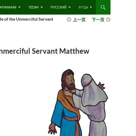
 – MYANMAR
TEDIM
РУССКИЙ
עברית
 the Unmerciful Servant
上一页
下一页
rciful Servant Matthew