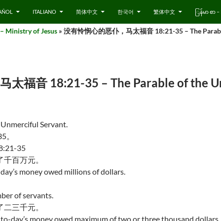
AÑOL
ITALIANO
简体中文
한국어
繁体中文
ြန်မာ စာ
inistry of Jesus
» 没有怜悯心的恶仆，马太福音 18:21-35 – The Parable of
8:21-35 – The Parable of the Unme
 Unmerciful Servant.
35。
8:21-35
了千百万元。
-day’s money owed millions of dollars.
ber of servants.
了二三千元。
 to-day’s money owed maximum of two or three thousand dollars.