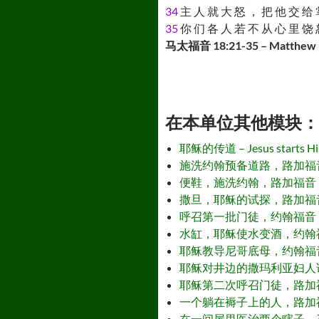
34
主 人 就 大 怒 ， 把 他 交 给 
35
你 们 各 人 若 不 从 心 里 饶 
马太福音 18:21-35 – Matthew 
在本单位其他模块： - Othe
耶稣的传道 – Jesus starts His
施洗约翰预备道路，路加福音 3:1-20 –
便鞋，施洗约翰，路加福音 3:15-18 –
撒旦，耶稣的试探，路加福音 4:1-13 –
呼召第一批门徒，约翰福音 1:35-51 – T
水缸，耶稣使水变酒，约翰福音 2:1-11 
耶稣教导尼哥底母，约翰福音 3:1-21 
耶稣对井边的撒玛利亚妇人说话，约翰福音 4
耶稣第二次呼召门徒，路加福音 5:1-11 –
一个躺在褥子上的人，路加福音 5:17-2
在一间屋里医治两个瞎子，马太福音 9:27-