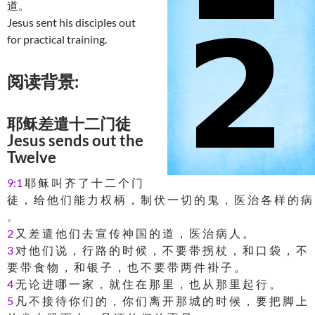
道。
Jesus sent his disciples out
for practical training.
阅读背景:
耶稣差遣十二门徒
Jesus sends out the
Twelve
9:1
耶 稣 叫 齐 了 十 二 个 门
徒 ， 给 他 们 能 力 权 柄 ， 制 伏 一 切 的 鬼 ， 医 治 各 样 的 病
。
2
又 差 遣 他 们 去 宣 传 神 国 的 道 ， 医 治 病 人 。
3
对 他 们 说 ， 行 路 的 时 候 ， 不 要 带 拐 杖 ， 和 口 袋 ， 不
要 带 食 物 ， 和 银 子 ， 也 不 要 带 两 件 褂 子 。
4
无 论 进 哪 一 家 ， 就 住 在 那 里 ， 也 从 那 里 起 行 。
5
凡 不 接 待 你 们 的 ， 你 们 离 开 那 城 的 时 候 ， 要 把 脚 上