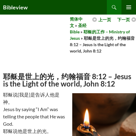
Skip
Search
Bibleview
to
PRIMAR
content
简体中
上一页
下一页
MENU
文
»
圣经
Bible
»
耶稣的工作 – Ministry of
Jesus
» 耶稣是世上的光，约翰福音
8:12 – Jesus is the Light of the
world, John 8:12
耶稣是世上的光，约翰福音 8:12 – Jesus
is the Light of the world, John 8:12
耶稣说[我是]是告诉人他是
神。
Jesus by saying “I Am” was
telling the people that He was
God.
耶稣说他是世上的光。