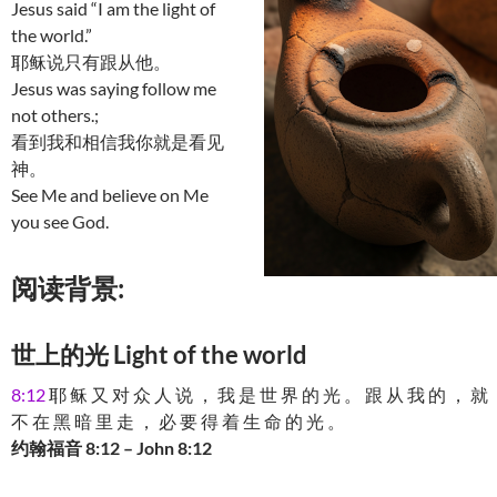
Jesus said “I am the light of
the world.”
耶稣说只有跟从他。
Jesus was saying follow me
not others.;
看到我和相信我你就是看见
神。
See Me and believe on Me
you see God.
阅读背景:
世上的光 Light of the world
8:12
耶 稣 又 对 众 人 说 ， 我 是 世 界 的 光 。 跟 从 我 的 ， 就
不 在 黑 暗 里 走 ， 必 要 得 着 生 命 的 光 。
约翰福音 8:12 – John 8:12