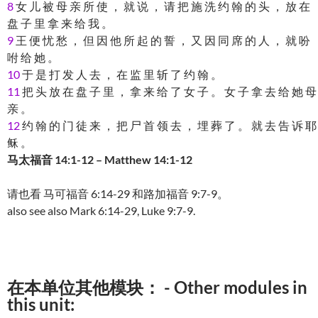
8
女 儿 被 母 亲 所 使 ， 就 说 ， 请 把 施 洗 约 翰 的 头 ， 放 在
盘 子 里 拿 来 给 我 。
9
王 便 忧 愁 ， 但 因 他 所 起 的 誓 ， 又 因 同 席 的 人 ， 就 吩
咐 给 她 。
10
于 是 打 发 人 去 ， 在 监 里 斩 了 约 翰 。
11
把 头 放 在 盘 子 里 ， 拿 来 给 了 女 子 。 女 子 拿 去 给 她 母
亲 。
12
约 翰 的 门 徒 来 ， 把 尸 首 领 去 ， 埋 葬 了 。 就 去 告 诉 耶
稣 。
马太福音 14:1-12 – Matthew 14:1-12
请也看 马可福音 6:14-29 和路加福音 9:7-9。
also see also Mark 6:14-29, Luke 9:7-9.
在本单位其他模块： - Other modules in
this unit: