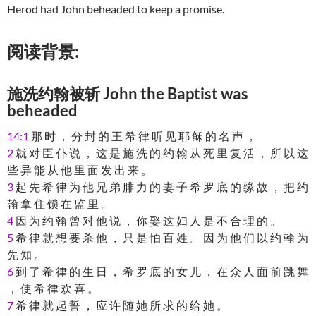
Herod had John beheaded to keep a promise.
阅读背景:
施洗约翰被斩 John the Baptist was
beheaded
14:1
那 时 ， 分 封 的 王 希 律 听 见 耶 稣 的 名 声 ，
2
就 对 臣 仆 说 ， 这 是 施 洗 的 约 翰 从 死 里 复 活 ， 所 以 这
些 异 能 从 他 里 面 发 出 来 。
3
起 先 希 律 为 他 兄 弟 腓 力 的 妻 子 希 罗 底 的 缘 故 ， 把 约
翰 拿 住 锁 在 监 里 。
4
因 为 约 翰 曾 对 他 说 ， 你 娶 这 妇 人 是 不 合 理 的 。
5
希 律 就 想 要 杀 他 ， 只 是 怕 百 姓 。 因 为 他 们 以 约 翰 为
先 知 。
6
到 了 希 律 的 生 日 ， 希 罗 底 的 女 儿 ， 在 众 人 面 前 跳 舞
， 使 希 律 欢 喜 。
7
希 律 就 起 誓 ， 应 许 随 她 所 求 的 给 她 。