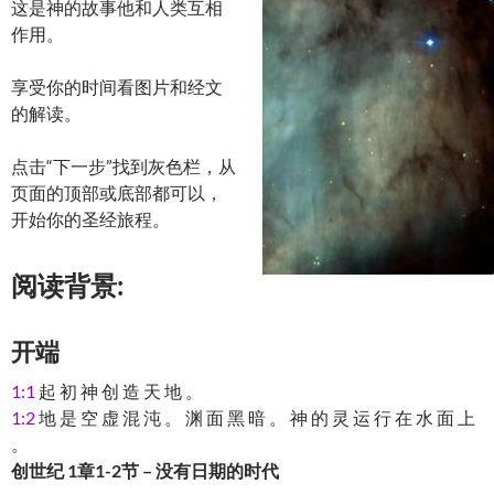
这是神的故事他和人类互相
作用。
享受你的时间看图片和经文
的解读。
点击“下一步”找到灰色栏，从
页面的顶部或底部都可以，
开始你的圣经旅程。
阅读背景:
开端
1:1
起 初 神 创 造 天 地 。
1:2
地 是 空 虚 混 沌 。 渊 面 黑 暗 。 神 的 灵 运 行 在 水 面 上
。
创世纪 1章1-2节 – 没有日期的时代