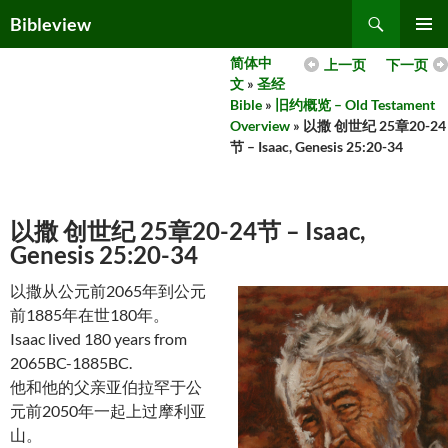
Skip
Search
Bibleview
to
PRIMAR
content
简体中
上一页
下一页
MENU
文
»
圣经
Bible
»
旧约概览 – Old Testament
Overview
» 以撒 创世纪 25章20-24
节 – Isaac, Genesis 25:20-34
以撒 创世纪 25章20-24节 – Isaac,
Genesis 25:20-34
以撒从公元前2065年到公元
前1885年在世180年。
Isaac lived 180 years from
2065BC-1885BC.
他和他的父亲亚伯拉罕于公
元前2050年一起上过摩利亚
山。