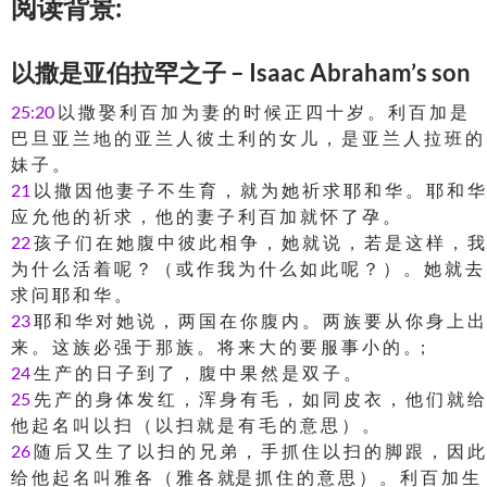
阅读背景:
以撒是亚伯拉罕之子 – Isaac Abraham’s son
25:20
以 撒 娶 利 百 加 为 妻 的 时 候 正 四 十 岁 。 利 百 加 是
巴 旦 亚 兰 地 的 亚 兰 人 彼 土 利 的 女 儿 ， 是 亚 兰 人 拉 班 的
妹 子 。
21
以 撒 因 他 妻 子 不 生 育 ， 就 为 她 祈 求 耶 和 华 。 耶 和 华
应 允 他 的 祈 求 ， 他 的 妻 子 利 百 加 就 怀 了 孕 。
22
孩 子 们 在 她 腹 中 彼 此 相 争 ， 她 就 说 ， 若 是 这 样 ， 我
为 什 么 活 着 呢 ？ （ 或 作 我 为 什 么 如 此 呢 ？ ） 。 她 就 去
求 问 耶 和 华 。
23
耶 和 华 对 她 说 ， 两 国 在 你 腹 内 。 两 族 要 从 你 身 上 出
来 。 这 族 必 强 于 那 族 。 将 来 大 的 要 服 事 小 的 。;
24
生 产 的 日 子 到 了 ， 腹 中 果 然 是 双 子 。
25
先 产 的 身 体 发 红 ， 浑 身 有 毛 ， 如 同 皮 衣 ， 他 们 就 给
他 起 名 叫 以 扫 （ 以 扫 就 是 有 毛 的 意 思 ） 。
26
随 后 又 生 了 以 扫 的 兄 弟 ， 手 抓 住 以 扫 的 脚 跟 ， 因 此
给 他 起 名 叫 雅 各 （ 雅 各 就是 抓 住 的 意 思 ） 。 利 百 加 生