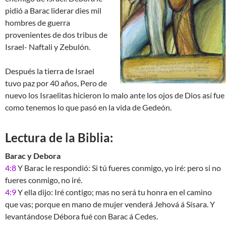
pidió a Barac liderar dies mil
hombres de guerra
provenientes de dos tribus de
Israel- Naftali y Zebulón.
Después la tierra de Israel
tuvo paz por 40 años, Pero de
nuevo los Israelitas hicieron lo malo ante los ojos de Dios así fue
como tenemos lo que pasó en la vida de Gedeón.
Lectura de la Biblia:
Barac y Debora
4:8
Y Barac le respondió: Si tú fueres conmigo, yo iré: pero si no
fueres conmigo, no iré.
4:9
Y ella dijo: Iré contigo; mas no será tu honra en el camino
que vas; porque en mano de mujer venderá Jehová á Sísara. Y
levantándose Débora fué con Barac á Cedes.