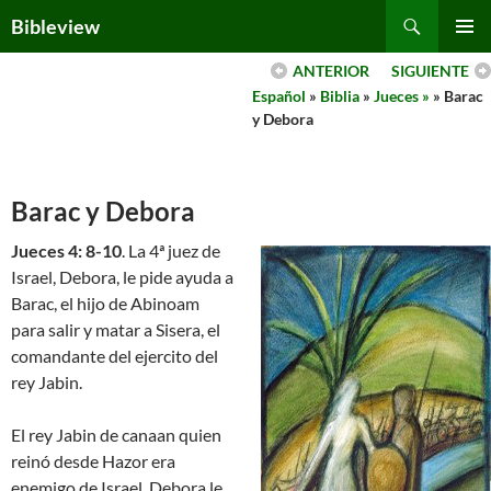
Skip
Search
Bibleview
to
PRIMAR
content
ANTERIOR
SIGUIENTE
MENU
Español
»
Biblia
»
Jueces »
» Barac
y Debora
Barac y Debora
Jueces 4: 8-10
. La 4ª juez de
Israel, Debora, le pide ayuda a
Barac, el hijo de Abinoam
para salir y matar a Sisera, el
comandante del ejercito del
rey Jabin.
El rey Jabin de canaan quien
reinó desde Hazor era
enemigo de Israel. Debora le