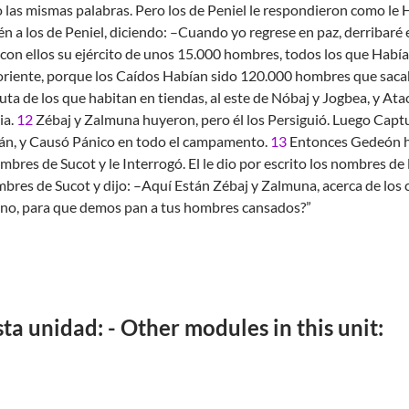
ijo las mismas palabras. Pero los de Peniel le respondieron como l
n a los de Peniel, diciendo: –Cuando yo regrese en paz, derribaré 
 con ellos su ejército de unos 15.000 hombres, todos los que Hab
 oriente, porque los Caídos Habían sido 120.000 hombres que sac
ta de los que habitan en tiendas, al este de Nóbaj y Jogbea, y A
ia.
12
Zébaj y Zalmuna huyeron, pero él los Persiguió. Luego Captu
ián, y Causó Pánico en todo el campamento.
13
Entonces Gedeón hij
bres de Sucot y le Interrogó. El le dio por escrito los nombres de l
bres de Sucot y dijo: –Aquí Están Zébaj y Zalmuna, acerca de los 
ano, para que demos pan a tus hombres cansados?”
a unidad: - Other modules in this unit: