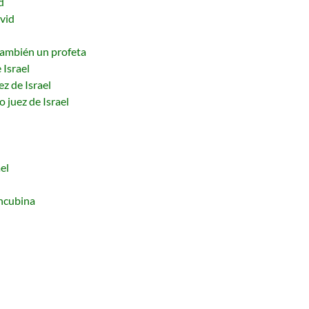
d
avid
también un profeta
 Israel
ez de Israel
o juez de Israel
el
oncubina