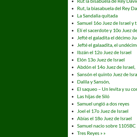
Rut la bisabuela de Rey Davi
Rut, la biasabuela del Rey D
La Sandalia quitada
Samuel 16o Juez de Israel y 
Elí el sacerdote y 10o Juez de
Jefté el galadita el décimo Ju
Jefté el galaadita, el undécim
Ibzán el 12o Juez de Israel
Elón 13o Juez de Israel
Abdón el 14o Juez de Israel,
Sansón el quinto Juez de Isra
Dalila y Sansón,
El saqueo – Un levita y su c
Las hijas de Siló
Samuel ungió a dos reyes
Joel el 17o Juez de Israel
Abías el 18o Juez de Israel
Samuel nacio sobre 1105BC
Tres Reyes » »