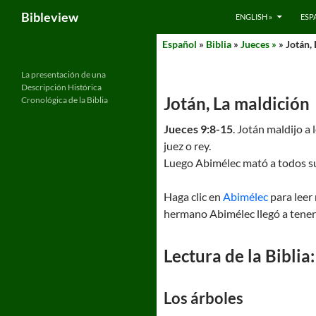
Search
Bibleview
ENGLISH »
ESP
Skip
Español
»
Biblia
»
Jueces »
» Jotán,
to
content
La presentación de una
Descripción Histórica
Jotán, La maldición
Cronológica de la Biblia
Jueces 9:8-15
. Jotán maldijo a
juez o rey.
Luego Abimélec mató a todos su
Haga clic en
Abimélec
para leer 
hermano Abimélec llegó a tener
Lectura de la Biblia:
Los árboles