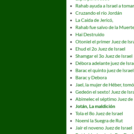
Rahab ayuda a Israel a tomar
Cruzando el río Jordán
La Caída de Jericó,
Rahab fue salvo de la Muert
Hai Destruido
Otoniel el primer Juez de Isr
Ehud el 2o Juez de Israel
Shamgar el 3o Juez de Israel
Débora adelante juez de Isra
Barac el quinto juez de Israel
Barac y Debora
Jael, la mujer de Héber, tom
Gedeón el sexto! Juez de Isr
Abimelec el séptimo Juez de 
Jotán, La maldición
Tola el 8o Juez de Israel
Noemi la Suegra de Rut
Jaír el noveno Juez de Israel