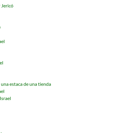
 Jericó
e
ael
el
ó una estaca de una tienda
ael
Israel