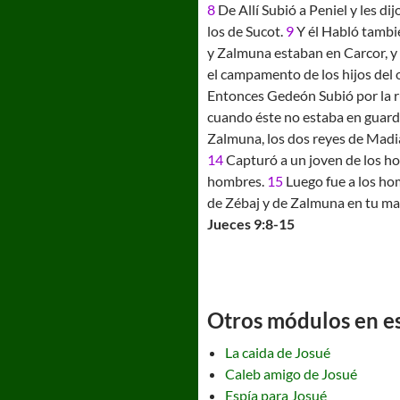
8
De Allí Subió a Peniel y les d
los de Sucot.
9
Y él Habló tambié
y Zalmuna estaban en Carcor, y
el campamento de los hijos del
Entonces Gedeón Subió por la ru
cuando éste no estaba en guard
Zalmuna, los dos reyes de Mad
14
Capturó a un joven de los hom
hombres.
15
Luego fue a los hom
de Zébaj y de Zalmuna en tu m
Jueces 9:8-15
Otros módulos en est
La caida de Josué
Caleb amigo de Josué
Espía para Josué