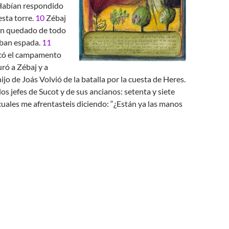
e Habían respondido
esta torre.
10
Zébaj
ían quedado de todo
aban espada.
11
tacó el campamento
ró a Zébaj y a
o de Joás Volvió de la batalla por la cuesta de Heres.
os jefes de Sucot y de sus ancianos: setenta y siete
cuales me afrentasteis diciendo: “¿Están ya las manos