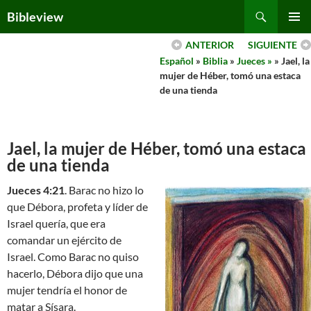
Skip
Search
Bibleview
to
PRIMAR
content
ANTERIOR
SIGUIENTE
MENU
Español
»
Biblia
»
Jueces »
» Jael, la
mujer de Héber, tomó una estaca
de una tienda
Jael, la mujer de Héber, tomó una estaca
de una tienda
Jueces 4:21
. Barac no hizo lo
que Débora, profeta y líder de
Israel quería, que era
comandar un ejército de
Israel. Como Barac no quiso
hacerlo, Débora dijo que una
mujer tendría el honor de
matar a Sísara.