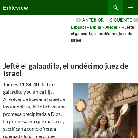
Skip
Search
Bibleview
to
PRIMAR
content
ANTERIOR
SIGUIENTE
MENU
Español
»
Biblia
»
Jueces »
» Jefté
el galaadita, el undécimo juez de
Israel
Jefté el galaadita, el undécimo juez de
Israel
Jueces 11:34-40
. Jefté el
galaadita y su única hija.
Al volver de liberar a Israel de
los amonitas, Jefté le hizo una
promesa precipitada a Dios.
La promesa era que mataría y
sacrificaría como ofrenda
quemada lo primero que