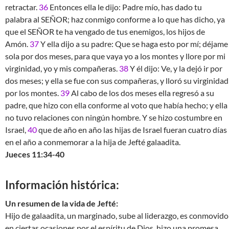
retractar.
36
Entonces ella le dijo: Padre mío, has dado tu
palabra al SEÑOR; haz conmigo conforme a lo que has dicho, ya
que el SEÑOR te ha vengado de tus enemigos, los hijos de
Amón.
37
Y ella dijo a su padre: Que se haga esto por mí; déjame
sola por dos meses, para que vaya yo a los montes y llore por mi
virginidad, yo y mis compañeras.
38
Y él dijo: Ve, y la dejó ir por
dos meses; y ella se fue con sus compañeras, y lloró su virginidad
por los montes.
39
Al cabo de los dos meses ella regresó a su
padre, que hizo con ella conforme al voto que había hecho; y ella
no tuvo relaciones con ningún hombre. Y se hizo costumbre en
Israel,
40
que de año en año las hijas de Israel fueran cuatro días
en el año a conmemorar a la hija de Jefté galaadita.
Jueces 11:34-40
Información histórica:
Un resumen de la vida de Jefté:
Hijo de galaadita, un marginado, sube al liderazgo, es conmovido
en ciertas ocasiones por el espíritu de Dios, hizo una promesa