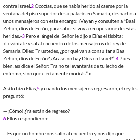
contra Israel.
2
Ocozías, que se había herido al caerse por la
ventana del piso superior de su palacio en Samaria, despachó a
unos mensajeros con este encargo: «Vayan y consulten a *Baal
Zebub, dios de Ecrón, para saber si voy a recuperarme de estas
heridas.»
3
Pero el ángel del Señor le dijo a Elías el tisbita:
«Levántate y sal al encuentro de los mensajeros del rey de
Samaria. Diles: “Y ustedes, ¿por qué van a consultar a Baal
Zebub, dios de Ecrón? ¿Acaso no hay Dios en Israel?”
4
Pues
bien, así dice el Señor: “Ya no te levantarás de tu lecho de
enfermo, sino que ciertamente morirás.” »
Así lo hizo Elías,
5
y cuando los mensajeros regresaron, el rey les
preguntó:
—¡Cómo! ¿Ya están de regreso?
6
Ellos respondieron:
—Es que un hombre nos salió al encuentro y nos dijo que