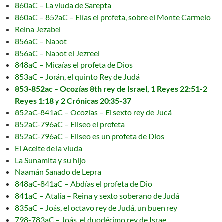
860aC – La viuda de Sarepta
860aC – 852aC – Elías el profeta, sobre el Monte Carmelo
Reina Jezabel
856aC – Nabot
856aC – Nabot el Jezreel
848aC – Micaías el profeta de Dios
853aC – Jorán, el quinto Rey de Judá
853-852ac – Ocozías 8th rey de Israel, 1 Reyes 22:51-2
Reyes 1:18 y 2 Crónicas 20:35-37
852aC-841aC – Ocozías – El sexto rey de Judá
852aC-796aC – Eliseo el profeta
852aC-796aC – Eliseo es un profeta de Dios
El Aceite de la viuda
La Sunamita y su hijo
Naamán Sanado de Lepra
848aC-841aC – Abdías el profeta de Dio
841aC – Atalía – Reina y sexto soberano de Judá
835aC – Joás, el octavo rey de Judá, un buen rey
798-783aC – Joás, el duodécimo rey de Israel