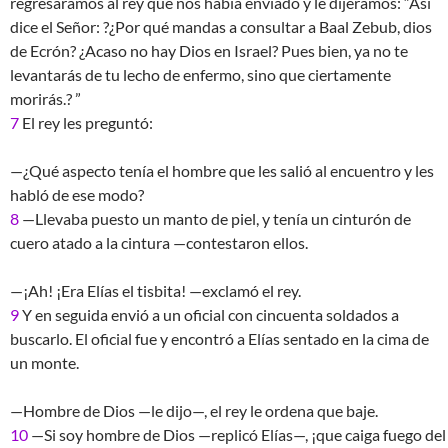
regresáramos al rey que nos había enviado y le dijéramos: “Así
dice el Señor: ?¿Por qué mandas a consultar a Baal Zebub, dios
de Ecrón? ¿Acaso no hay Dios en Israel? Pues bien, ya no te
levantarás de tu lecho de enfermo, sino que ciertamente
morirás.? ”
7
El rey les preguntó:
—¿Qué aspecto tenía el hombre que les salió al encuentro y les
habló de ese modo?
8
—Llevaba puesto un manto de piel, y tenía un cinturón de
cuero atado a la cintura —contestaron ellos.
—¡Ah! ¡Era Elías el tisbita! —exclamó el rey.
9
Y en seguida envió a un oficial con cincuenta soldados a
buscarlo. El oficial fue y encontró a Elías sentado en la cima de
un monte.
—Hombre de Dios —le dijo—, el rey le ordena que baje.
10
—Si soy hombre de Dios —replicó Elías—, ¡que caiga fuego del