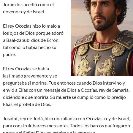
Joram lo sucedió como el
noveno rey de Israel.
El rey Ocozías hizo lo malo a
los ojos de Dios porque adoró
a Baal-zabub, dios de Ecrón,
tal como lo había hecho su
padre.
El rey Ocozías se había
lastimado gravemente y se
preguntaba si moriría. Fue entonces cuando Dios intervino y
envió a Elías con un mensaje de Dios a Ocozías, rey de Samaria,
diciéndole que moriría. Su muerte se cumplió como lo predijo
Elías, el profeta de Dios.
Josafat, rey de Judá, hizo una alianza con Ocozías, rey de Israel,
para construir barcos mercantes. Todos los barcos naufragaron
porque el Señor Dios no estaba en la empresa.