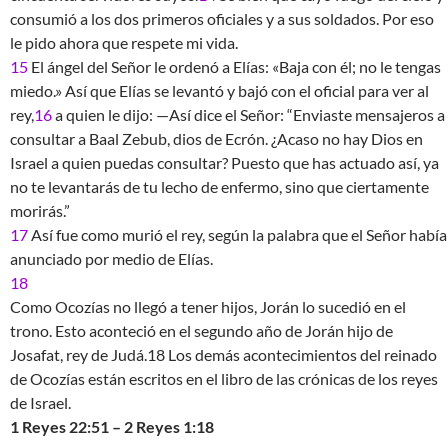
consumió a los dos primeros oficiales y a sus soldados. Por eso
le pido ahora que respete mi vida.
15
El ángel del Señor le ordenó a Elías: «Baja con él; no le tengas
miedo.» Así que Elías se levantó y bajó con el oficial para ver al
rey,
16
a quien le dijo: —Así dice el Señor: “Enviaste mensajeros a
consultar a Baal Zebub, dios de Ecrón. ¿Acaso no hay Dios en
Israel a quien puedas consultar? Puesto que has actuado así, ya
no te levantarás de tu lecho de enfermo, sino que ciertamente
morirás.”
17
Así fue como murió el rey, según la palabra que el Señor había
anunciado por medio de Elías.
18
Como Ocozías no llegó a tener hijos, Jorán lo sucedió en el
trono. Esto aconteció en el segundo año de Jorán hijo de
Josafat, rey de Judá.18 Los demás acontecimientos del reinado
de Ocozías están escritos en el libro de las crónicas de los reyes
de Israel.
1 Reyes 22:51 – 2 Reyes 1:18