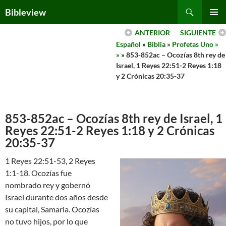
Skip
Search
Bibleview
to
PRIMAR
content
ANTERIOR
SIGUIENTE
MENU
Español
»
Biblia
»
Profetas Uno »
»
» 853-852ac – Ocozías 8th rey de
Israel, 1 Reyes 22:51-2 Reyes 1:18
y 2 Crónicas 20:35-37
853-852ac – Ocozías 8th rey de Israel, 1
Reyes 22:51-2 Reyes 1:18 y 2 Crónicas
20:35-37
1 Reyes 22:51-53, 2 Reyes
1:1-18. Ocozías fue
nombrado rey y gobernó
Israel durante dos años desde
su capital, Samaria. Ocozías
no tuvo hijos, por lo que