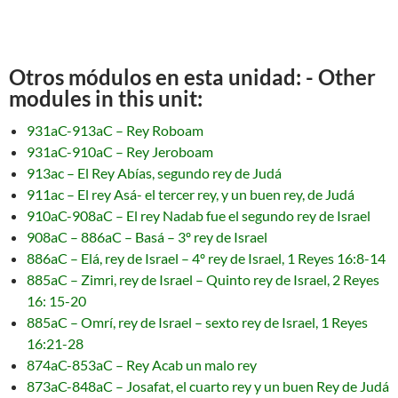
Otros módulos en esta unidad: - Other
modules in this unit:
931aC-913aC – Rey Roboam
931aC-910aC – Rey Jeroboam
913ac – El Rey Abías, segundo rey de Judá
911ac – El rey Asá- el tercer rey, y un buen rey, de Judá
910aC-908aC – El rey Nadab fue el segundo rey de Israel
908aC – 886aC – Basá – 3º rey de Israel
886aC – Elá, rey de Israel – 4º rey de Israel, 1 Reyes 16:8-14
885aC – Zimri, rey de Israel – Quinto rey de Israel, 2 Reyes
16: 15-20
885aC – Omrí, rey de Israel – sexto rey de Israel, 1 Reyes
16:21-28
874aC-853aC – Rey Acab un malo rey
873aC-848aC – Josafat, el cuarto rey y un buen Rey de Judá