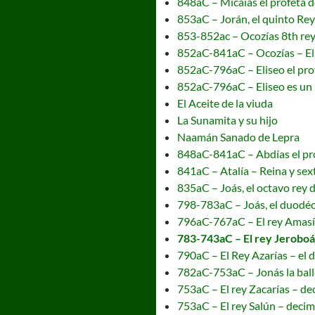
848aC – Micaías el profeta d
853aC – Jorán, el quinto Rey
853-852ac – Ocozías 8th rey 
852aC-841aC – Ocozías – El 
852aC-796aC – Eliseo el pro
852aC-796aC – Eliseo es un 
El Aceite de la viuda
La Sunamita y su hijo
Naamán Sanado de Lepra
848aC-841aC – Abdías el pr
841aC – Atalía – Reina y se
835aC – Joás, el octavo rey 
798-783aC – Joás, el duodéc
796aC-767aC – El rey Amasía
783-743aC – El rey Jeroboá
790aC – El Rey Azarías – el d
782aC-753aC – Jonás la ball
753aC – El rey Zacarías – de
753aC – El rey Salún – decim