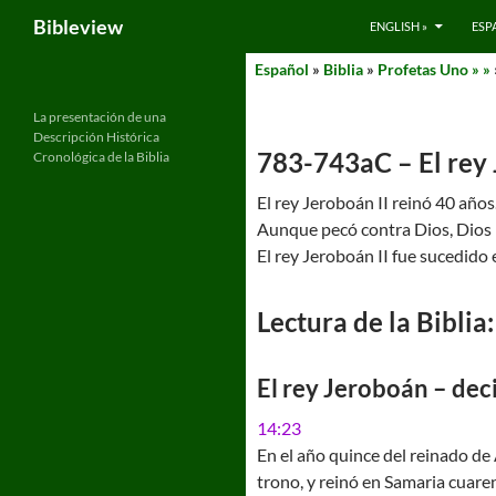
Search
Bibleview
ENGLISH »
ESP
Skip
Español
»
Biblia
»
Profetas Uno » »
to
content
La presentación de una
Descripción Histórica
783-743aC – El rey 
Cronológica de la Biblia
El rey Jeroboán II reinó 40 años.
Aunque pecó contra Dios, Dios lo
El rey Jeroboán II fue sucedido e
Lectura de la Biblia:
El rey Jeroboán – dec
14:23
En el año quince del reinado de 
trono, y reinó en Samaria cuare