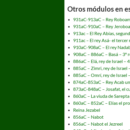
Otros módulos en est
931aC-913aC – Rey Roboa
931aC-910aC – Rey Jerobo
913ac – El Rey Abías, segund
911ac – El rey Asá- el tercer 
910aC-908aC – El rey Nadab 
908aC – 886aC – Basá – 3º re
886aC – Elá, rey de Israel – 4
885aC – Zimri, rey de Israel 
885aC – Omrí, rey de Israel –
874aC-853aC – Rey Acab un
873aC-848aC – Josafat, el c
860aC – La viuda de Sarepta
860aC – 852aC – Elías el pr
Reina Jezabel
856aC – Nabot
856aC – Nabot el Jezreel