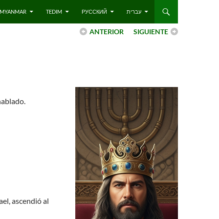
 – MYANMAR
TEDIM
РУССКИЙ
עברית
ANTERIOR
SIGUIENTE
hablado.
ael, ascendió al