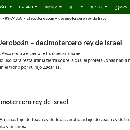
AÑOL
ITALIANO
简体中文
한국어
繁体中文
ြန်မာ စာ
» 783-743aC – El rey Jeroboán – decimotercero rey de Israel
Jeroboán – decimotercero rey de Israel
 Pecó contra el Señor e hizo pecar a Israel.
 usó para restaurar la tierra sobre la cual el profeta Jonás había 
n el trono por su hijo Zacarías.
imotercero rey de Israel
Amasías hijo de Joás, rey de Judá, Jeroboán hijo de Joás, rey de Isr
nta y un años.