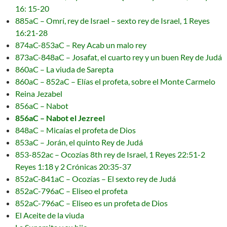
16: 15-20
885aC – Omrí, rey de Israel – sexto rey de Israel, 1 Reyes
16:21-28
874aC-853aC – Rey Acab un malo rey
873aC-848aC – Josafat, el cuarto rey y un buen Rey de Judá
860aC – La viuda de Sarepta
860aC – 852aC – Elías el profeta, sobre el Monte Carmelo
Reina Jezabel
856aC – Nabot
856aC – Nabot el Jezreel
848aC – Micaías el profeta de Dios
853aC – Jorán, el quinto Rey de Judá
853-852ac – Ocozías 8th rey de Israel, 1 Reyes 22:51-2
Reyes 1:18 y 2 Crónicas 20:35-37
852aC-841aC – Ocozías – El sexto rey de Judá
852aC-796aC – Eliseo el profeta
852aC-796aC – Eliseo es un profeta de Dios
El Aceite de la viuda