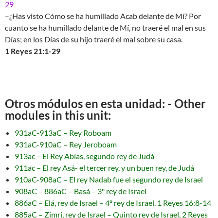
29
–¿Has visto Cómo se ha humillado Acab delante de Mí? Por
cuanto se ha humillado delante de Mí, no traeré el mal en sus
Días; en los Días de su hijo traeré el mal sobre su casa.
1 Reyes 21:1-29
Otros módulos en esta unidad: - Other
modules in this unit:
931aC-913aC – Rey Roboam
931aC-910aC – Rey Jeroboam
913ac – El Rey Abías, segundo rey de Judá
911ac – El rey Asá- el tercer rey, y un buen rey, de Judá
910aC-908aC – El rey Nadab fue el segundo rey de Israel
908aC – 886aC – Basá – 3º rey de Israel
886aC – Elá, rey de Israel – 4º rey de Israel, 1 Reyes 16:8-14
885aC – Zimri, rey de Israel – Quinto rey de Israel, 2 Reyes