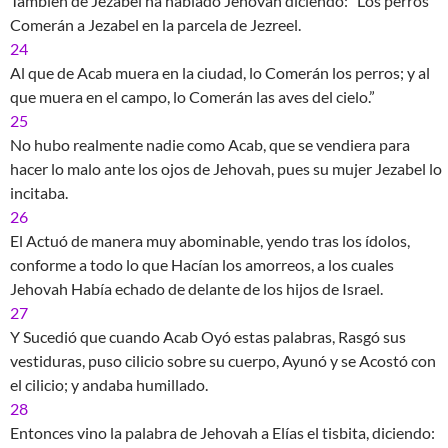
También de Jezabel ha hablado Jehovah diciendo: “Los perros
Comerán a Jezabel en la parcela de Jezreel.
24
Al que de Acab muera en la ciudad, lo Comerán los perros; y al
que muera en el campo, lo Comerán las aves del cielo.”
25
No hubo realmente nadie como Acab, que se vendiera para
hacer lo malo ante los ojos de Jehovah, pues su mujer Jezabel lo
incitaba.
26
El Actuó de manera muy abominable, yendo tras los ídolos,
conforme a todo lo que Hacían los amorreos, a los cuales
Jehovah Había echado de delante de los hijos de Israel.
27
Y Sucedió que cuando Acab Oyó estas palabras, Rasgó sus
vestiduras, puso cilicio sobre su cuerpo, Ayunó y se Acostó con
el cilicio; y andaba humillado.
28
Entonces vino la palabra de Jehovah a Elías el tisbita, diciendo: