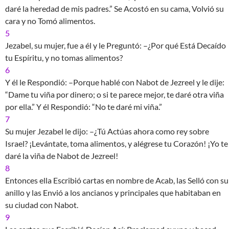
daré la heredad de mis padres.” Se Acostó en su cama, Volvió su
cara y no Tomó alimentos.
5
Jezabel, su mujer, fue a él y le Preguntó: –¿Por qué Está Decaído
tu Espíritu, y no tomas alimentos?
6
Y él le Respondió: –Porque hablé con Nabot de Jezreel y le dije:
“Dame tu viña por dinero; o si te parece mejor, te daré otra viña
por ella.” Y él Respondió: “No te daré mi viña.”
7
Su mujer Jezabel le dijo: –¿Tú Actúas ahora como rey sobre
Israel? ¡Levántate, toma alimentos, y alégrese tu Corazón! ¡Yo te
daré la viña de Nabot de Jezreel!
8
Entonces ella Escribió cartas en nombre de Acab, las Selló con su
anillo y las Envió a los ancianos y principales que habitaban en
su ciudad con Nabot.
9