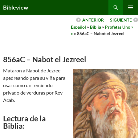
Skip
Search
Bibleview
to
PRIMAR
content
ANTERIOR
SIGUIENTE
MENU
Español
»
Biblia
»
Profetas Uno »
»
» 856aC – Nabot el Jezreel
856aC – Nabot el Jezreel
Mataron a Nabot de Jezreel
apedreando para su viña para
usar como un remiendo
privado de verduras por Rey
Acab.
Lectura de la
Biblia: