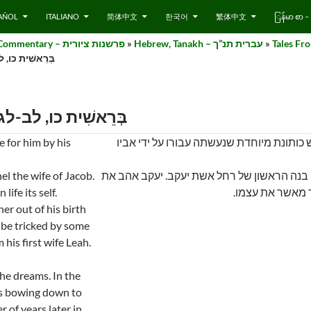
AÑOL
ITALIANO
简体中文
한국어
繁体中文
ြန်မာ စာ
עברית-Hebrew – Pictorial Tanakh Commentary – פרשנות ציורית
»
Hebrew, Tanakh – עברית תנ”ך
»
Tales From 
7:31-32 – בְּרֵאשִׁית כו, לב-לג
Genesis 37:31-32 – בְּרֵאשִׁית כו, לב-לג
 for him by his
 כותונת מיוחדת שנעשתה עבורו על ידי אביו
el the wife of Jacob.
 בנה הראשון של רחל אשת יעקב. יעקב אהב את
ife its self.
ר מאשר את עצמו
er out of his birth
o be tricked by some
 his first wife Leah.
he dreams. In the
s bowing down to
 of years later in