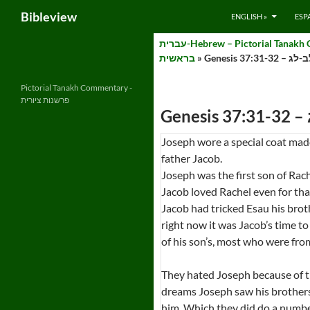
Search
Bibleview
ENGLISH »
ESP
Skip
to
» Genesis 3
בראשית
content
Pictorial Tanakh Commentary -
פרשנות ציורית
Joseph wore a special coat made
father Jacob.
Joseph was the first son of Rach
Jacob loved Rachel even for than l
Jacob had tricked Esau his broth
right now it was Jacob’s time t
of his son’s, most who were from
They hated Joseph because of t
dreams Joseph saw his brother
him. Which they did do a number