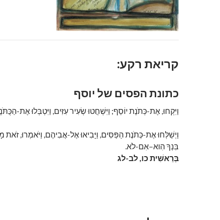
קריאת רקע:
כתונת הפסים של יוסף
וַיִּקְחוּ, אֶת-כְּתֹנֶת יוֹסֵף; וַיִּשְׁחֲטוּ שְׂעִיר עִזִּים, וַיִּטְבְּלוּ אֶת-הַכֻּתֹּ.
וַיְשַׁלְּחוּ אֶת-כְּתֹנֶת הַפַּסִּים, וַיָּבִיאוּ אֶל-אֲבִיהֶם, וַיֹּאמְרוּ, זֹאת מ
בִּנְךָ הִוא–אִם-לֹא.
בְּרֵאשִׁית כו, לב-לג