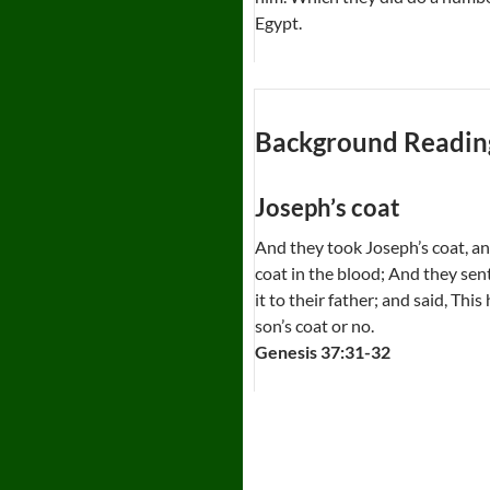
Egypt.
Background Readin
Joseph’s coat
And they took Joseph’s coat, and
coat in the blood; And they sen
it to their father; and said, Th
son’s coat or no.
Genesis 37:31-32