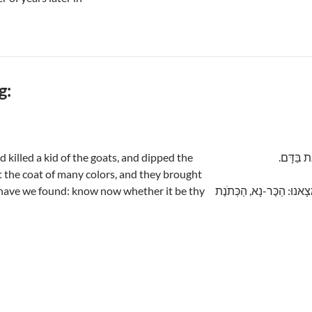
g:
 killed a kid of the goats, and dipped the
נֶת בַּדָּם
t the coat of many colors, and they brought
is have we found: know now whether it be thy
ָצָאנוּ: הַכֶּר-נָא, הַכְּתֹנֶת