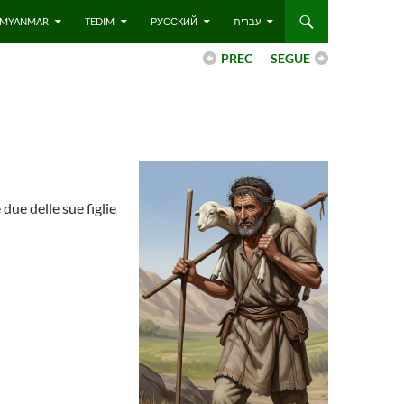
 – MYANMAR
TEDIM
РУССКИЙ
עברית
PREC
SEGUE
due delle sue figlie