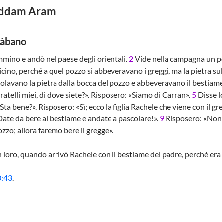
Paddam Aram
Làbano
mino e andò nel paese degli orientali.
2
Vide nella campagna un po
icino, perché a quel pozzo si abbeveravano i greggi, ma la pietra s
rotolavano la pietra dalla bocca del pozzo e abbeveravano il bestiame
atelli miei, di dove siete?». Risposero: «Siamo di Carran».
5
Disse l
Sta bene?». Risposero: «Sì; ecco la figlia Rachele che viene con il gr
Date da bere al bestiame e andate a pascolare!».
9
Risposero: «Non p
pozzo; allora faremo bere il gregge».
 loro, quando arrivò Rachele con il bestiame del padre, perché era 
0:43
.