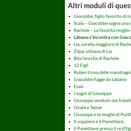
Altri moduli di ques
Giacobbe, figlio favorito di I
Scala – Giacobbe sogna una s
Rachele – La favorita moglie
Làbano s’incontra con Giac
Lia, sorella maggiore di Rach
Zilpa, schiava di Lia
Bila l’ancclla di Rachele
12 Figli
Ruben trova delle mandragole
Giacobbe fugge da Làbano
Esaù
I sogni di Giuseppe
Giuseppe venduto dai fratell
Giuda e Tamar
Giuseppe e la moglie di Putif
Il coppiere e il Panettiere,
Il Panettiere presso il re d’Eg