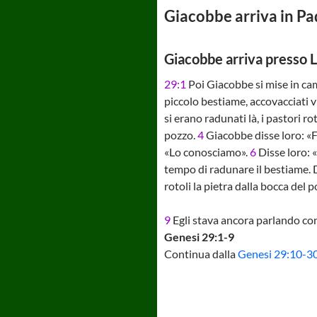
Giacobbe arriva in 
Giacobbe arriva presso 
29:1
Poi Giacobbe si mise in cam
piccolo bestiame, accovacciati v
si erano radunati là, i pastori 
pozzo.
4
Giacobbe disse loro: «Fr
«Lo conosciamo».
6
Disse loro: «
tempo di radunare il bestiame. 
rotoli la pietra dalla bocca del 
9
Egli stava ancora parlando con
Genesi 29:1-9
Continua dalla
Genesi 29:10-3