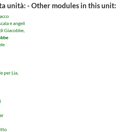
ta unità: - Other modules in this unit:
sacco
cala e angeli
 di Giacobbe,
obbe
ele
 per Lia,
i
ar
itto