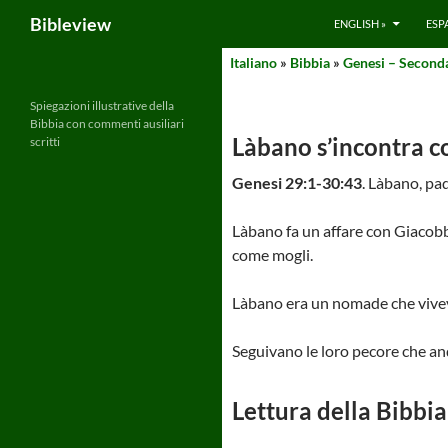
Search
Bibleview
ENGLISH »
ESP
Skip
Italiano
»
Bibbia
»
Genesi – Seconda
to
content
Spiegazioni illustrative della
Bibbia con commenti ausiliari
Làbano s’incontra 
scritti
Genesi 29:1-30:43
. Làbano, pa
Làbano fa un affare con Giacobb
come mogli.
Làbano era un nomade che viveva
Seguivano le loro pecore che an
Lettura della Bibbia