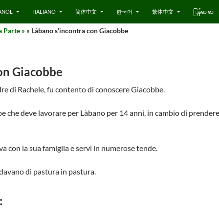
AÑOL
ITALIANO
简体中文
한국어
繁体中文
ြန်မာ စာ
 Parte »
» Làbano s’incontra con Giacobbe
con Giacobbe
dre di Rachele, fu contento di conoscere Giacobbe.
e che deve lavorare per Làbano per 14 anni, in cambio di prendere 
 con la sua famiglia e servi in numerose tende.
davano di pastura in pastura.
: