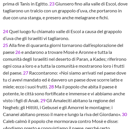
prima di Tanis in Egitto.
23
Giunsero fino alla valle di Escol, dove
tagliarono un tralcio con un grappolo d’uva, che portarono in
due con una stanga, e presero anche melagrane e fichi.
24
Quel luogo fu chiamato valle di Escol a causa del grappolo
d’uva che gli Israeliti vi tagliarono.
25
Alla fine di quaranta giorni tornarono dall’esplorazione del
paese
26
e andarono a trovare Mosè e Aronne e tutta la
comunità degli Israeliti nel deserto di Paran, a Kades; riferirono
ogni cosa a loro e a tutta la comunità e mostrarono loro i frutti
del paese.
27
Raccontarono: «Noi siamo arrivati nel paese dove
tu ci avevi mandato ed è davvero un paese dove scorre latte e
miele; ecco i suoi frutti.
28
Ma il popolo che abita il paese è
potente, le città sono fortificate e immense e vi abbiamo anche
visto i figli di Anak.
29
Gli Amaleciti abitano la regione del
Negheb; gli Hittiti, i Gebusei e gli Amorrei le montagne; i
Cananei abitano presso il mare e lungo la riva del Giordano».
30
Caleb calmò il popolo che mormorava contro Mosè e disse:
«Andiamo presto e conquistiamo il paese, perché certo