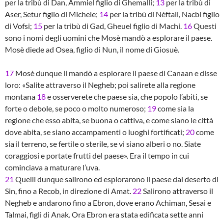
per la tribù di Dan, Ammiel figlio di Ghemalli;
13
per la tribù di
Aser, Setur figlio di Michele;
14
per la tribù di Nèftali, Nacbi figlio
di Vofsi;
15
per la tribù di Gad, Gheuel figlio di Machi.
16
Questi
sono i nomi degli uomini che Mosè mandò a esplorare il paese.
Mosè diede ad Osea, figlio di Nun, il nome di Giosuè.
17
Mosè dunque li mandò a esplorare il paese di Canaan e disse
loro: «Salite attraverso il Negheb; poi salirete alla regione
montana
18
e osserverete che paese sia, che popolo l’abiti, se
forte o debole, se poco o molto numeroso;
19
come sia la
regione che esso abita, se buona o cattiva, e come siano le città
dove abita, se siano accampamenti o luoghi fortificati;
20
come
sia il terreno, se fertile o sterile, se vi siano alberi o no. Siate
coraggiosi e portate frutti del paese». Era il tempo in cui
cominciava a maturare l’uva.
21
Quelli dunque salirono ed esplorarono il paese dal deserto di
Sin, fino a Recob, in direzione di Amat.
22
Salirono attraverso il
Negheb e andarono fino a Ebron, dove erano Achiman, Sesai e
Talmai, figli di Anak. Ora Ebron era stata edificata sette anni