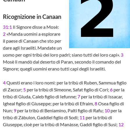
Ricognizione in Canaan
31:1
Il Signore disse a Mosè:
2
«Manda uomini a esplorare
il paese di Canaan che sto per
dare agli Israeliti. Mandate un
uomo per ogni tribù dei loro padri; siano tutti dei loro capi».
3
Mosè li mandò dal deserto di Paran, secondo il comando del
Signore; quegli uomini erano tutti capi degli Israeliti.
4
Questi erano i loro nomi: per la tribù di Ruben, Sammua figlio
di Zaccur;
5
per la tribù di Simeone, Safat figlio di Cori;
6
per la
tribù di Giuda, Caleb figlio di Iefunne;
7
per la tribù di Issacar,
Igheal figlio di Giuseppe; per la tribù di Efraim,
8
Osea figlio di
Nun;
9
per la tribù di Beniamino, Palti figlio di Rafu;
10
per la
tribù di Zàbulon, Gaddiel figlio di Sodi;
11
per la tribù di
Giuseppe, cioè per la tribù di Manàsse, Gaddi figlio di Susi;
12