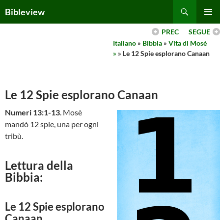
Skip
Search
Bibleview
to
PRIMAR
content
PREC
SEGUE
MENU
Italiano
»
Bibbia
»
Vita di Mosè
»
» Le 12 Spie esplorano Canaan
Le 12 Spie esplorano Canaan
Numeri 13:1-13
. Mosè
mandò 12 spie, una per ogni
tribù.
Lettura della
Bibbia:
Le 12 Spie esplorano
Canaan