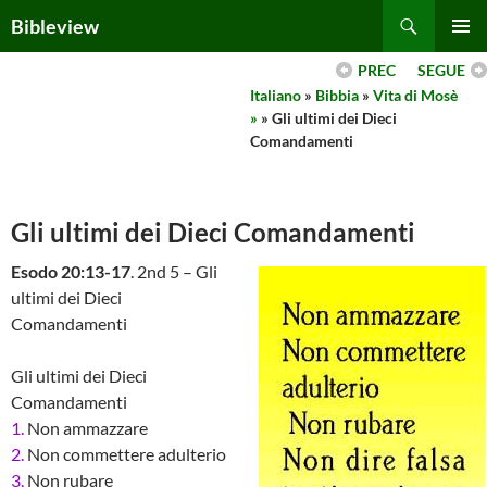
Skip
Search
Bibleview
to
PRIMAR
content
PREC
SEGUE
MENU
Italiano
»
Bibbia
»
Vita di Mosè
»
» Gli ultimi dei Dieci
Comandamenti
Gli ultimi dei Dieci Comandamenti
Esodo 20:13-17
. 2nd 5 – Gli
ultimi dei Dieci
Comandamenti
Gli ultimi dei Dieci
Comandamenti
1.
Non ammazzare
2.
Non commettere adulterio
3.
Non rubare