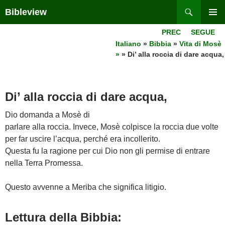
Skip
Search
Bibleview
to
PRIMAR
content
PREC
SEGUE
MENU
Italiano
»
Bibbia
»
Vita di Mosè
»
» Di’ alla roccia di dare acqua,
Di’ alla roccia di dare acqua,
Dio domanda a Mosè di
parlare alla roccia. Invece, Mosè colpisce la roccia due volte
per far uscire l’acqua, perché era incollerito.
Questa fu la ragione per cui Dio non gli permise di entrare
nella Terra Promessa.
Questo avvenne a Meriba che significa litigio.
Lettura della Bibbia: