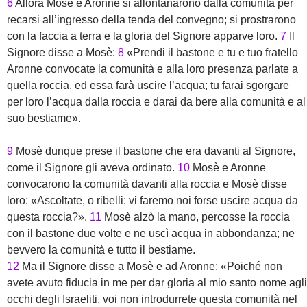
6
Allora Mosè e Aronne si allontanarono dalla comunità per
recarsi all’ingresso della tenda del convegno; si prostrarono
con la faccia a terra e la gloria del Signore apparve loro.
7
Il
Signore disse a Mosè:
8
«Prendi il bastone e tu e tuo fratello
Aronne convocate la comunità e alla loro presenza parlate a
quella roccia, ed essa farà uscire l’acqua; tu farai sgorgare
per loro l’acqua dalla roccia e darai da bere alla comunità e al
suo bestiame».
9
Mosè dunque prese il bastone che era davanti al Signore,
come il Signore gli aveva ordinato.
10
Mosè e Aronne
convocarono la comunità davanti alla roccia e Mosè disse
loro: «Ascoltate, o ribelli: vi faremo noi forse uscire acqua da
questa roccia?».
11
Mosè alzò la mano, percosse la roccia
con il bastone due volte e ne uscì acqua in abbondanza; ne
bevvero la comunità e tutto il bestiame.
12
Ma il Signore disse a Mosè e ad Aronne: «Poiché non
avete avuto fiducia in me per dar gloria al mio santo nome agli
occhi degli Israeliti, voi non introdurrete questa comunità nel