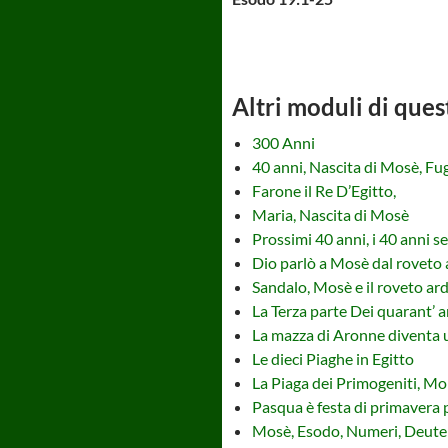
Altri moduli di ques
300 Anni
40 anni, Nascita di Mosè, F
Farone il Re D’Egitto,
Maria, Nascita di Mosè
Prossimi 40 anni, i 40 anni s
Dio parlò a Mosè dal roveto
Sandalo, Mosè e il roveto ar
La Terza parte Dei quarant’ a
La mazza di Aronne diventa 
Le dieci Piaghe in Egitto
La Piaga dei Primogeniti, Mo
Pasqua è festa di primavera p
Mosè, Esodo, Numeri, Deut