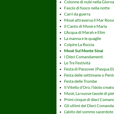
Colonne di nubi nella Giorna
Fascio di fuoco nella notte
Carri da guerra
Mosè attraversa il Mar Ross
Il Canto di Mosè e Maria
L’Acqua di Marah e Elim
La manna e le quaglie
Colpire La Roccia
Mosè Sul Monte Sinai
I Dieci Comandamenti
Le Tre Festività
Festa di Passover (Pasqua Eb
Festa delle settimane o Pent
Festa delle Trombe
Il Vitello d’Oro, l’idolo crea
Mosè, La nuove tavole di pie
Primi cinque di dieci Coma
Gli ultimi dei Dieci Comand
L’abito del sommo sacerdote