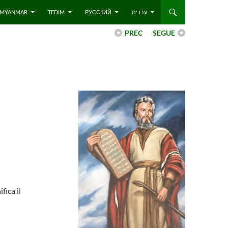
 – MYANMAR
TEDIM
РУССКИЙ
עברית
PREC
SEGUE
ica il