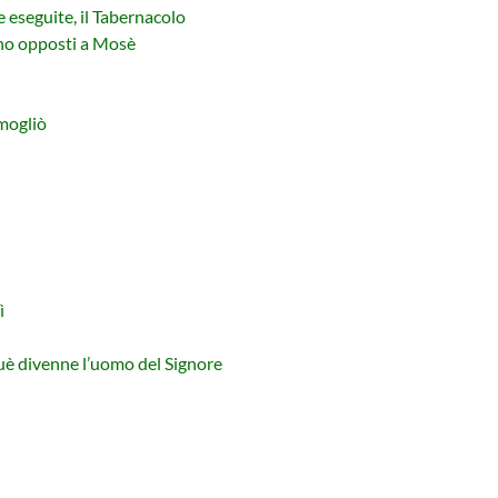
eseguite, il Tabernacolo
no opposti a Mosè
n
mogliò
ì
uè divenne l’uomo del Signore