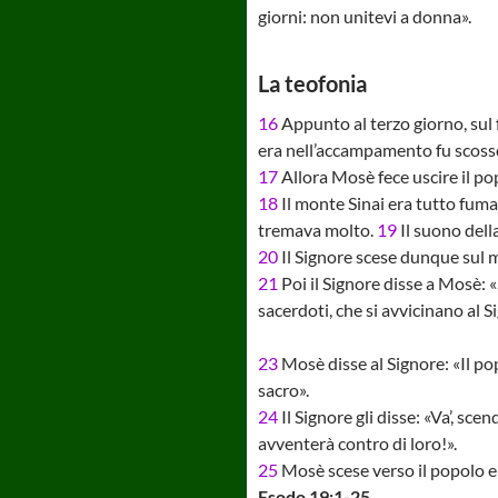
giorni: non unitevi a donna».
La teofonia
16
Appunto al terzo giorno, sul 
era nell’accampamento fu scoss
17
Allora Mosè fece uscire il po
18
Il monte Sinai era tutto fuman
tremava molto.
19
Il suono dell
20
Il Signore scese dunque sul m
21
Poi il Signore disse a Mosè: 
sacerdoti, che si avvicinano al Si
23
Mosè disse al Signore: «Il pop
sacro».
24
Il Signore gli disse: «Va’, scen
avventerà contro di loro!».
25
Mosè scese verso il popolo e
Esodo 19:1-25