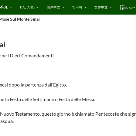
AÑOL
ITALIANO
简体中文
한국어
繁体中文
ြန်မာ စာ
Mosè Sul Monte Sinai
ai
enne i Dieci Comandamenti.
esi dopo la partenza dall’Egitto.
 la Festa delle Settimane o Festa delle Messi.
l Nuovo Testamento, questo giorno è chiamato Pentecoste che signif
Pasqua.