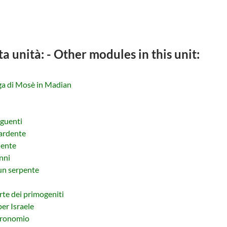
ta unità: - Other modules in this unit:
uga di Mosè in Madian
eguenti
 ardente
dente
nni
un serpente
rte dei primogeniti
er Israele
eronomio