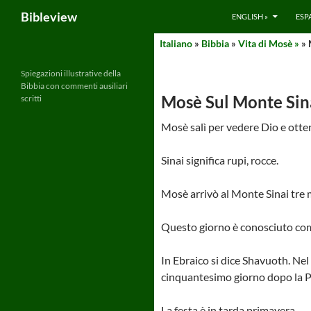
Search
Bibleview
ENGLISH »
ESP
Skip
Italiano
»
Bibbia
»
Vita di Mosè »
» 
to
content
Spiegazioni illustrative della
Bibbia con commenti ausiliari
Mosè Sul Monte Sin
scritti
Mosè salì per vedere Dio e ott
Sinai significa rupi, rocce.
Mosè arrivò al Monte Sinai tre m
Questo giorno è conosciuto come
In Ebraico si dice Shavuoth. Ne
cinquantesimo giorno dopo la 
La festa è in tarda primavera.