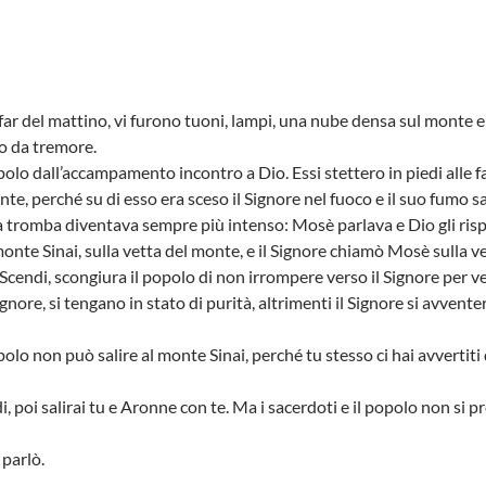
far del mattino, vi furono tuoni, lampi, una nube densa sul monte e
o da tremore.
polo dall’accampamento incontro a Dio. Essi stettero in piedi alle f
te, perché su di esso era sceso il Signore nel fuoco e il suo fumo s
a tromba diventava sempre più intenso: Mosè parlava e Dio gli ris
onte Sinai, sulla vetta del monte, e il Signore chiamò Mosè sulla v
«Scendi, scongiura il popolo di non irrompere verso il Signore per 
gnore, si tengano in stato di purità, altrimenti il Signore si avventer
olo non può salire al monte Sinai, perché tu stesso ci hai avvertiti
di, poi salirai tu e Aronne con te. Ma i sacerdoti e il popolo non si pr
 parlò.