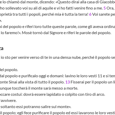
e lo chiamò dal monte, dicendo: «Questo dirai alla casa di Giacobbe
ho sollevato voi su ali di aquile e vi ho fatti venire fino a me.
5
Ora, 
prietà tra tutti i popoli, perché mia è tutta la terra!
6
Voi sarete pe
».
del popolo e riferì loro tutte queste parole, come gli aveva ordina
 lo faremo!». Mosè tornò dal Signore e riferì le parole del popolo.
za
, io sto per venire verso di te in una densa nube, perché il popolo
del popolo.
dal popolo e purificalo oggi e domani: lavino le loro vesti 11 e si te
nte Sinai alla vista di tutto il popolo.
13
Fisserai per il popolo un 
hiunque toccherà il monte sarà messo a morte.
re costui: dovrà essere lapidato o colpito con tiro di arco.
avvivere.
 soltanto essi potranno salire sul monte».
popolo; egli fece purificare il popolo ed essi lavarono le loro vest