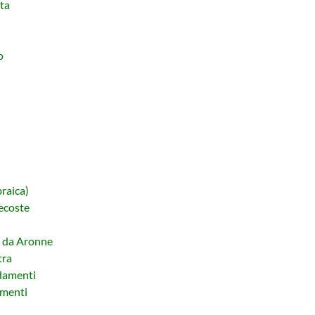
ta
o
raica)
ecoste
to da Aronne
tra
ndamenti
amenti