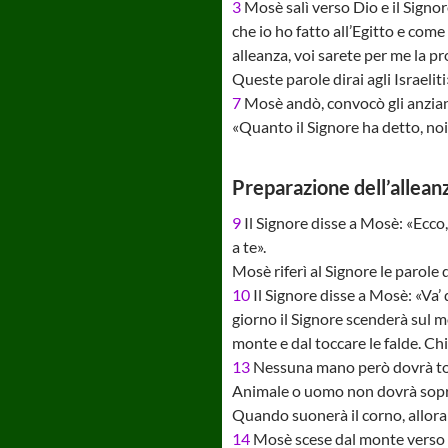
3
Mosè salì verso Dio e il Signor
che io ho fatto all’Egitto e come 
alleanza, voi sarete per me la pro
Queste parole dirai agli Israeliti
7
Mosè andò, convocò gli anziani 
«Quanto il Signore ha detto, noi
Preparazione dell’allean
9
Il Signore disse a Mosè: «Ecco
a te».
Mosè riferì al Signore le parole 
10
Il Signore disse a Mosè: «Va’ 
giorno il Signore scenderà sul mo
monte e dal toccare le falde. C
13
Nessuna mano però dovrà tocca
Animale o uomo non dovrà sopr
Quando suonerà il corno, allora
14
Mosè scese dal monte verso il 