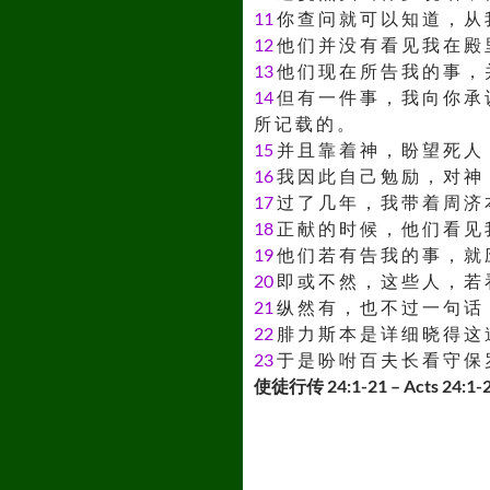
11
你 查 问 就 可 以 知 道 ， 从 
12
他 们 并 没 有 看 见 我 在 殿 
13
他 们 现 在 所 告 我 的 事 ， 
14
但 有 一 件 事 ， 我 向 你 承 
所 记 载 的 。
15
并 且 靠 着 神 ， 盼 望 死 人 
16
我 因 此 自 己 勉 励 ， 对 神 
17
过 了 几 年 ， 我 带 着 周 济 
18
正 献 的 时 候 ， 他 们 看 见 
19
他 们 若 有 告 我 的 事 ， 就 
20
即 或 不 然 ， 这 些 人 ， 若 
21
纵 然 有 ， 也 不 过 一 句 话 
22
腓 力 斯 本 是 详 细 晓 得 这 
23
于 是 吩 咐 百 夫 长 看 守 保 
使徒行传 24:1-21 – Acts 24:1-