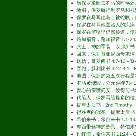
当保罗坐船去罗马的时候还是在捆锁中，使徒行传
地图，保罗航行到罗马和被监禁，使徒行传 27
保罗在马耳他岛上被蛇咬，使徒行传 28:1
保罗在马耳他医治人的疾病，使徒行传28:7
保罗在监狱里仍然传道，使徒行传28:17-31
路加福音，路加福音 1:1-24:53 – G
兵士，神的军装，以弗所书 6:10-18 –
回来，保罗替亚尼西母求情，腓利门书 1:1
送信，哥罗西书 4:7-10 – Take a 
赛跑，腓利比书 3:12-4:1 – Run t
地图，保罗的第五次行程是在使徒行传写成之后
罗马被烧毁，公元64年7月19日 – 
爱心的亲嘴问安，彼得前书5:12-14 – 
代笔人，保罗写给提多的信。提多书 1:1-3:
提摩太后书 – 2nd Timothy – 
得胜者的冠冕，提摩太后书 2:1-12 –
希伯来书，希伯来书 1:1-13:25 – T
摩西带领神的选民，希伯来书 11:24 – 
过红海，希伯来书 11:24 – Crossi