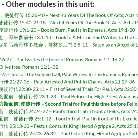
r modules in this unit:
:36-40 – Next 43 Years Of The Book Of Acts, Acts 1
40-21:18 – Next 4 Years Of The Book Of Acts, Acts 15
-20 – Books Burn, Paul Is In Ephesus, Acts 19:1-20
:1-13 – Look In A Mirror, Paul Writes To The Corinth
，哥林多后书 2:5-11 – Satan as an Angel of Light, Paul wr
 Paul writes the book of Romans, Romans 1:1-16:27
e tree, Romans 11:1–32
l or The Golden Calf, Paul Writes To The Romans, Romans
6 – Paul Arrested And Put In Chains, Acts 21:27-36
23:11 – First of Several Trials For Paul, Acts 22:30:
3:1-23 – Paul Before the High Priest Ananias and th
 – Second Trial for Paul this time before Felix, A
4-27 – Paul’s third trial in front of Felix, Acts 24:
1-12 – Fourth Trial, Paul in front of His Excellency G
2 – Festus Consults King Herod Agrippa 2, Acts 25:1
3-26:32 – Paul before King Herod Agrippa 2nd for his f