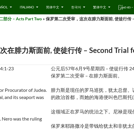
AÑOL
ITALIANO
简体中文
한국어
繁体中文
ြန်မာ စာ
 – Acts Part Two
» 保罗第二次受审，这次在腓力斯面前, 使徒行传 – Second T
前, 使徒行传 – Second Trial for Paul t
24:1-23
公元后57年6月9号星期四 – 使徒行传 24
保罗第二次受审 – 在腓力斯面前。
r Procurator of Judea.
腓力斯是现任的罗马巡抚，犹太总督。
al, and its seaport was
的政治首都，而她的海港便叫色巴斯托(seb
这领域正在罗马的统治之下。尼禄是现
 Nero was the ruling
保罗来耶路撒冷是带钱给犹太和非犹太