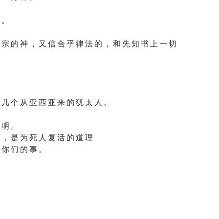
 。
 宗 的 神 ， 又 信 合 乎 律 法 的 ， 和 先 知 书 上 一 切
 几 个 从 亚 西 亚 来 的 犹 太 人 。
 明 。
 ， 是 为 死 人 复 活 的 道 理
 你 们 的 事 。