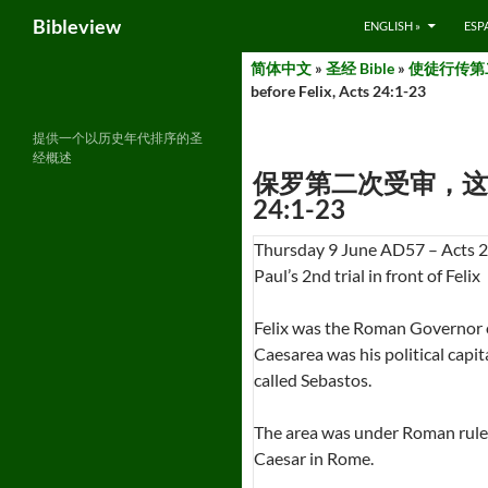
Search
Bibleview
ENGLISH »
ESP
Skip
简体中文
»
圣经 Bible
»
使徒行传第二部分
to
before Felix, Acts 24:1-23
content
提供一个以历史年代排序的圣
经概述
保罗第二次受审，这次在腓力斯面
24:1-23
Thursday 9 June AD57 – Acts 
Paul’s 2nd trial in front of Felix
Felix was the Roman Governor o
Caesarea was his political capit
called Sebastos.
The area was under Roman rule.
Caesar in Rome.