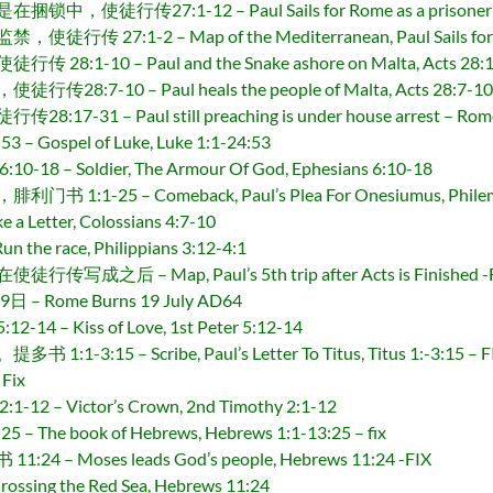
27:1-12 – Paul Sails for Rome as a prisoner still i
:1-2 – Map of the Mediterranean, Paul Sails for Rome
-10 – Paul and the Snake ashore on Malta, Acts 28:1
-10 – Paul heals the people of Malta, Acts 28:7-10
 – Paul still preaching is under house arrest – Rome,
ospel of Luke, Luke 1:1-24:53
 Soldier, The Armour Of God, Ephesians 6:10-18
-25 – Comeback, Paul’s Plea For Onesiumus, Philem
Letter, Colossians 4:7-10
he race, Philippians 3:12-4:1
 – Map, Paul’s 5th trip after Acts is Finished -F
Rome Burns 19 July AD64
Kiss of Love, 1st Peter 5:12-14
15 – Scribe, Paul’s Letter To Titus, Titus 1:-3:15 – F
Fix
 Victor’s Crown, 2nd Timothy 2:1-12
he book of Hebrews, Hebrews 1:1-13:25 – fix
Moses leads God’s people, Hebrews 11:24 -FIX
ng the Red Sea, Hebrews 11:24