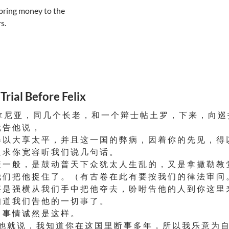
bring money to the
s.
l Before Felix
 尼 亚 ， 同 几 个 长 老 ， 和 一 个 辩 士 帖 土 罗 ， 下 来 ， 向 巡
 告 他 说 ，
 以 大 享 太 平 ， 并 且 这 一 国 的 弊 病 ， 因 着 你 的 先 见 ， 得 
 求 你 宽 容 听 我 们 说 几 句 话 。
 一 般 ， 是 鼓 动 普 天 下 众 犹 太 人 生 乱 的 ， 又 是 拿 撒 勒 教 
 们 把 他 捉 住 了 。 （ 有 古 卷 在 此 有 要 按 我 们 的 律 法 审 问
 是 强 横 从 我 们 手 中 把 他 夺 去 ， 吩 咐 告 他 的 人 到 你 这 里 
 道 我 们 告 他 的 一 切 事 了 。
 事 情 诚 然 是 这 样 。
他 就 说 ， 我 知 道 你 在 这 国 里 断 事 多 年 ， 所 以 我 乐 意 为 自