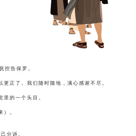
 抚 控 告 保 罗 。
以 更 正 了 。 我 们 随 时 随 地 ， 满 心 感 谢 不 尽 。
党 里 的 一 个 头 目 。
 。
来 ） 。
 己 分 诉 。