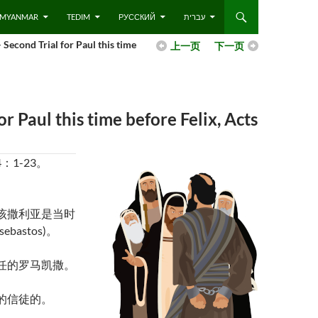
 – MYANMAR
TEDIM
РУССКИЙ
עברית
rial for Paul this time
上一页
下一页
his time before Felix, Acts
：1-23。
该撒利亚是当时
astos)。
任的罗马凯撒。
的信徒的。