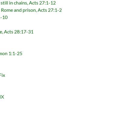
n chains, Acts 27:1-12
 and prison, Acts 27:1-2
-10
 Acts 28:17-31
on 1:1-25
ix
IX