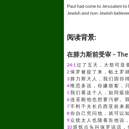
Paul had come to Jerusalem to 
Jewish and non-Jewish believer
阅读背景:
在腓力斯前受审 – The Tria
24:1
过 了 五 天 ， 大 祭 司 亚 拿
2
保 罗 被 提 了 来 ， 帖 土 罗 就
3
腓 力 斯 大 人 ， 我 们 因 你 得
4
惟 恐 多 说 ， 你 嫌 烦 絮 ， 只
5
我 们 看 这 个 人 ， 如 同 瘟 疫
6
连 圣 殿 他 也 想 要 污 秽 。 我
7
不 料 千 夫 长 吕 西 亚 前 来 甚
8
你 自 己 究 问 他 ， 就 可 以 知
9
众 犹 太 人 也 随 着 告 他 说 ，
10
巡 抚 点 头 叫 保 罗 说 话 ， 