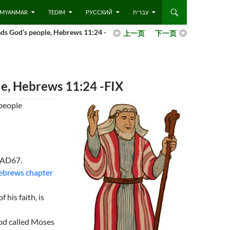
 – MYANMAR
TEDIM
РУССКИЙ
עברית
d’s people, Hebrews 11:24 -
上一页
下一页
Hebrews 11:24 -FIX
eople
 AD67.
brews chapter
his faith, is
od called Moses