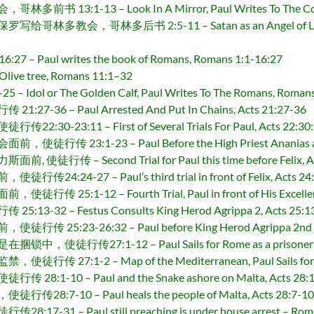
:1-13 – Look In A Mirror, Paul Writes To The Corinth
，哥林多后书 2:5-11 – Satan as an Angel of Light, Paul wr
 Paul writes the book of Romans, Romans 1:1-16:27
e tree, Romans 11:1–32
l or The Golden Calf, Paul Writes To The Romans, Romans
6 – Paul Arrested And Put In Chains, Acts 21:27-36
23:11 – First of Several Trials For Paul, Acts 22:30:
3:1-23 – Paul Before the High Priest Ananias and th
 – Second Trial for Paul this time before Felix, Act
4-27 – Paul’s third trial in front of Felix, Acts 24:
1-12 – Fourth Trial, Paul in front of His Excellency G
2 – Festus Consults King Herod Agrippa 2, Acts 25:1
3-26:32 – Paul before King Herod Agrippa 2nd for his f
27:1-12 – Paul Sails for Rome as a prisoner still i
:1-2 – Map of the Mediterranean, Paul Sails for Rome
-10 – Paul and the Snake ashore on Malta, Acts 28:1
-10 – Paul heals the people of Malta, Acts 28:7-10
 – Paul still preaching is under house arrest – Rome,