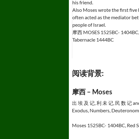
his friend.
Also Moses wrote the first five
often acted as the mediator b
people of Israel.
摩西 MOSES 1525BC- 1404BC, 
Tabernacle 1444BC
阅读背景:
摩西 – Moses
出 埃 及 记, 利 未 记, 民 数 记 an
Exodus, Numbers, Deuteronom
Moses 1525BC- 1404BC, Red Se