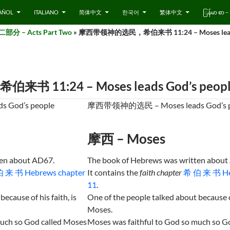
AÑOL
ITALIANO
简体中文
한국어
繁体中文
ြန်မာ စာ
 – Acts Part Two
» 摩西带领神的选民，希伯来书 11:24 – Moses leads Go
1:24 – Moses leads God’s people, 
God’s people
摩西带领神的选民 – Moses leads God’s p
摩西 – Moses
ten about AD67.
The book of Hebrews was written about
 来 书 Hebrews chapter
It contains the
faith chapter
希 伯 来 书 He
11
.
ecause of his faith, is
One of the people talked about because of 
Moses.
much so God called Moses
Moses was faithful to God so much so G