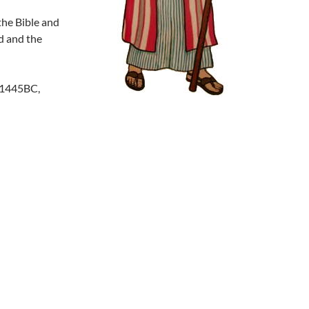
the Bible and
d and the
1445BC,