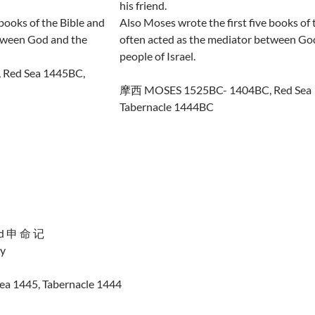
his friend.
 books of the Bible and
Also Moses wrote the first five books of 
etween God and the
often acted as the mediator between Go
people of Israel.
Red Sea 1445BC,
摩西 MOSES 1525BC- 1404BC, Red Sea 
Tabernacle 1444BC
d 申 命 记
y
a 1445, Tabernacle 1444