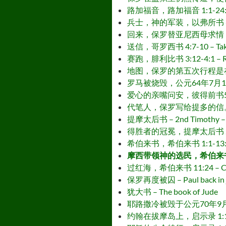
路加福音，路加福音 1:1-24:53 – G
兵士，神的军装，以弗所书 6:10-18 –
回来，保罗替亚尼西母求情，腓利门书 1:1
送信，哥罗西书 4:7-10 – Take a 
赛跑，腓利比书 3:12-4:1 – Run t
地图，保罗的第五次行程是在使徒行传写成之后
罗马被烧毁，公元64年7月19日 – 
爱心的亲嘴问安，彼得前书5:12-14 – 
代笔人，保罗写给提多的信。提多书 1:1-3:
提摩太后书 – 2nd Timothy – 
得胜者的冠冕，提摩太后书 2:1-12 –
希伯来书，希伯来书 1:1-13:25 – T
摩西带领神的选民，希伯来书 11:24 –
过红海，希伯来书 11:24 – Crossi
保罗再度被囚 – Paul back in ja
犹大书 – The book of Jude
耶路撒冷被毁于公元70年9月2日 – Je
约翰在拔摩岛上，启示录 1:1-20 – Jo