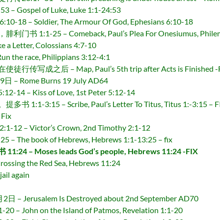
ospel of Luke, Luke 1:1-24:53
 Soldier, The Armour Of God, Ephesians 6:10-18
-25 – Comeback, Paul’s Plea For Onesiumus, Philem
Letter, Colossians 4:7-10
he race, Philippians 3:12-4:1
 – Map, Paul’s 5th trip after Acts is Finished -F
Rome Burns 19 July AD64
Kiss of Love, 1st Peter 5:12-14
15 – Scribe, Paul’s Letter To Titus, Titus 1:-3:15 – F
Fix
 Victor’s Crown, 2nd Timothy 2:1-12
he book of Hebrews, Hebrews 1:1-13:25 – fix
 Moses leads God’s people, Hebrews 11:24 -FIX
ng the Red Sea, Hebrews 11:24
il again
rusalem Is Destroyed about 2nd September AD70
hn on the Island of Patmos, Revelation 1:1-20