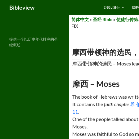
Search
Bibleview
ENGLISH »
ESP
Skip
简体中文
»
圣经 Bible
»
使徒行传第二部分
to
FIX
content
提供一个以历史年代排序的圣
经概述
摩西带领神的选民，希伯来书 1
摩西带领神的选民 – Moses leads 
摩西 – Moses
The book of Hebrews was writ
It contains the
faith chapter
希 伯
11
.
One of the people talked about b
Moses.
Moses was faithful to God so 