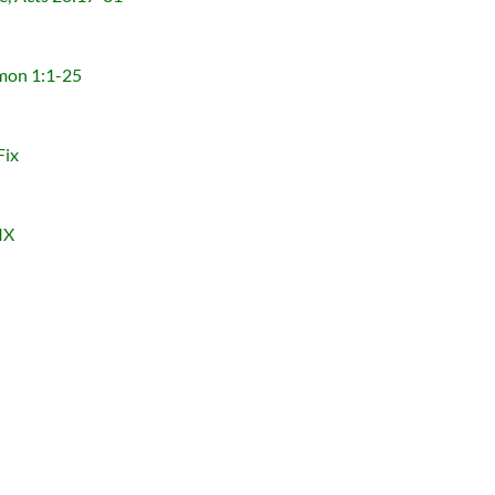
on 1:1-25
ix
IX