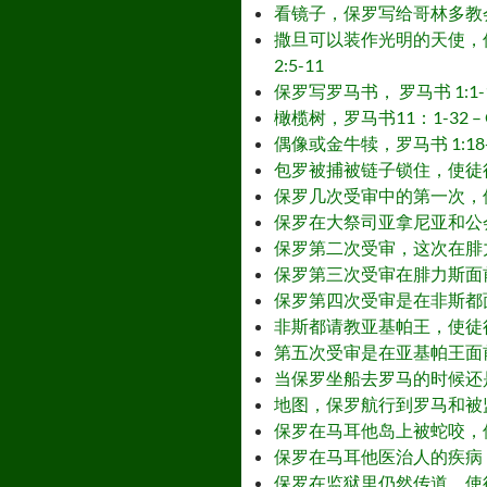
看镜子，保罗写给哥林多教会，哥林多前书 13
撒旦可以装作光明的天使，保罗写给哥林多教会
2:5-11
保罗写罗马书， 罗马书 1:1-16:27 –
橄榄树，罗马书11：1-32 – Oliv
偶像或金牛犊，罗马书 1:18-25 – Ido
包罗被捕被链子锁住，使徒行传 21:27-3
保罗几次受审中的第一次，使徒行传22:30-
保罗在大祭司亚拿尼亚和公会面前，使徒行传 2
保罗第二次受审，这次在腓力斯面前, 使徒行传
保罗第三次受审在腓力斯面前，使徒行传24:2
保罗第四次受审是在非斯都面前，使徒行传 25:
非斯都请教亚基帕王，使徒行传 25:13-3
第五次受审是在亚基帕王面前，使徒行传 25:2
当保罗坐船去罗马的时候还是在捆锁中，使徒行传
地图，保罗航行到罗马和被监禁，使徒行传 27
保罗在马耳他岛上被蛇咬，使徒行传 28:1
保罗在马耳他医治人的疾病，使徒行传28:7
保罗在监狱里仍然传道，使徒行传28:17-31