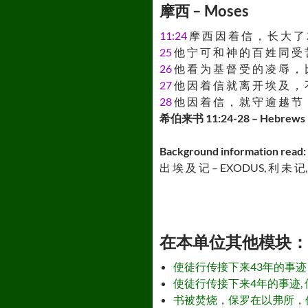
摩西 – Moses
11:24
摩 西 因 着 信 ， 长 大 了 
25
他 宁 可 和 神 的 百 姓 同 受 
26
他 看 为 基 督 受 的 凌 辱 ， 
27
他 因 着 信 就 离 开 埃 及 ， 
28
他 因 着 信 ， 就 守 逾 越 节 
希伯来书 11:24-28 – Hebrews 
Background information read:
出 埃 及 记 – EXODUS, 利 未 记
在本单位其他模块： - Othe
使徒行传接下来43年的事迹，使徒行传 15
使徒行传接下来4年的事迹, 使徒行传 15:
书被焚烧，保罗在以弗所，使徒行传 19:1