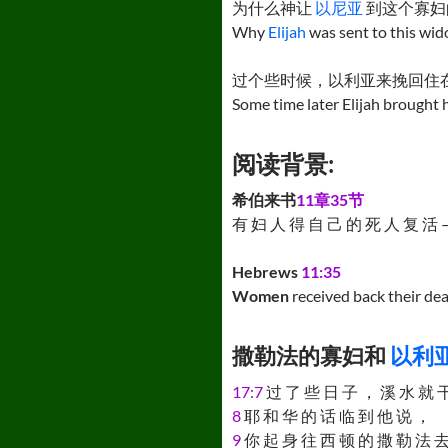
为什么神让
以尼亚
到这个寡妇
Why
Elijah
was sent to this wid
过个些时候，以利亚来挽回住
Some time later Elijah brought 
阅读背景:
希伯来书
11章35节
有 妇 人 得 自 己 的 死 人 复 活 – Wid
Hebrews
11:35
Women
received back their dea
撒勒法的寡妇和
以利
17:7
过 了 些 日 子 ， 溪 水 就 干
8
耶 和 华 的 话 临 到 他 说 ，
9
你 起 身 往 西 顿 的 撒 勒 法 去