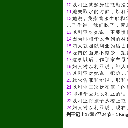
10
以 利 亚 就 起 身 往 撒 勒 法 
11
她 去 取 水 的 时 候 ， 以 利 
12
她 说， 我 指 着 永 生 耶 和 华
儿 子 作 饼 。 我 们 吃 了 ， 死 
13
以 利 亚 对 她 说 ， 不 要 惧 
14
因 为 耶 和 华 以 色 列 的 神 
15
妇 人 就 照 以 利 亚 的 话 去 
16
坛 内 的 面 果 不 减 少 ， 瓶 
17
这 事 以 后 ， 作 那 家 主 母 
18
妇 人 对 以 利 亚 说 ， 神 人 
19
以 利 亚 对 她 说 ， 把 你 儿 
20
就 求 告 耶 和 华 说 ， 耶 和 
21
以 利 亚 三 次 伏 在 孩 子 的 
22
耶 和 华 应 允 以 利 亚 的 话 
23
以 利 亚 将 孩 子 从 楼 上 抱 
24
妇 人 对 以 利 亚 说 ， 现 在 
列王记上17章7至24节 – 1 Kings 