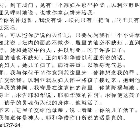
去 。 到 了 城 门 ， 见 有 一 个 寡 妇 在 那 里 捡 柴 ， 以 利 亚 呼 叫
亚 又 呼 叫 她 说 ， 也 求 你 拿 点 饼 来 给 我 。
 你 的 神 起 誓 ， 我 没 有 饼 ， 坛 内 只 有 一 把 面 ， 瓶 里 只 有
就 死 吧 。
怕 。 可 以 照 你 所 说 的 去 作 吧 。 只 要 先 为 我 作 一 个 小 饼 拿
如 此 说 ， 坛 内 的 面 必 不 减 少 ， 瓶 里 的 油 必 不 缺 短 ， 直 到
行 。 她 和 她 家 中 的 人 ， 并 以 利 亚 ， 吃 了 许 多 日 子 。
里 的 油 也 不 缺 短 ， 正 如 耶 和 华 借 以 利 亚 所 说 的 话 。
的 妇 人 ， 她 儿 子 病 了 。 病 得 甚 重 ， 以 致 身 无 气 息 。
哪 ， 我 与 你 何 干 ？ 你 竟 到 我 这 里 来 ， 使 神 想 念 我 的 罪 ，
子 交 给 我 。 以 利 亚 就 从 妇 人 怀 中 将 孩 子 接 过 来 ， 抱 到 他
华 我 的 神 阿 ， 我 寄 居 在 这 寡 妇 的 家 里 ， 你 就 降 祸 与 她 ，
身 上 ， 求 告 耶 和 华 说 ， 耶 和 华 我 的 神 阿 ， 求 你 使 这 孩 子
， 孩 子 的 灵 魂 仍 入 他 的 身 体 ， 他 就 活 了 。
下 来 ， 进 屋 子 交 给 他 母 亲 ， 说 ， 看 哪 ， 你 的 儿 子 活 了 。
我 知 道 你 是 神 人 ， 耶 和 华 借 你 口 所 说 的 话 是 真 的 。
17:7-24