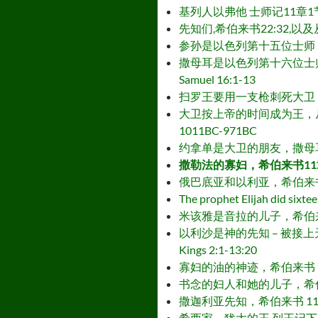
基列人以弗他 士师记11章1节至12章7节
先知们,希伯来书22:32,以及从创世纪到
参孙是以色列第十五位士师，士师记13:1-16
撒母耳是以色列第十六位士师，他也是一位先知
Samuel 16:1-13
扫罗王要用一支枪刺死大卫，撒母耳记上 18:5
大卫按上帝的时间成为王，从公元前1011年
1011BC-971BC
约拿单是大卫的朋友，撒母耳记上 – Jona
撒勒法的寡妇，希伯来书11章35节 和 列
俄巴底亚和以利亚，希伯来书 11:38 和列
The prophet Elijah did sixt
米该雅是音拉的儿子，希伯来书 11:36 和
以利沙是神的先知 – 被接上天，希伯来书 1
Kings 2:1-13:20
寡妇的油的神迹，希伯来书 11:35 和列王记
书念的妇人和她的儿子，希伯来书 11:35
撒迦利亚先知，希伯来书 11:34 和 2 历
希西家，犹大的王 列王记下 18:1-12 – 