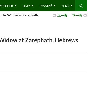
 – MYANMAR
TEDIM
РУССКИЙ
עברית
Widow at Zarephath,
上一页
下一页
 at Zarephath, Hebrews