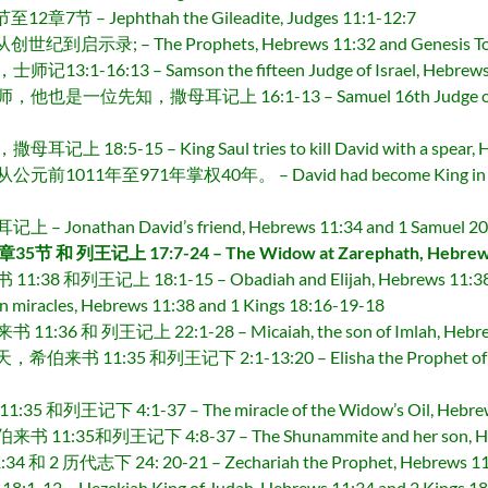
 – Jephthah the Gileadite, Judges 11:1-12:7
启示录; – The Prophets, Hebrews 11:32 and Genesis To R
:13 – Samson the fifteen Judge of Israel, Hebrews 11:
，撒母耳记上 16:1-13 – Samuel 16th Judge of Israel and
-15 – King Saul tries to kill David with a spear, Hebre
至971年掌权40年。 – David had become King in God’s time
than David’s friend, Hebrews 11:34 and 1 Samuel 20
王记上 17:7-24 – The Widow at Zarephath, Hebrews 11:
王记上 18:1-15 – Obadiah and Elijah, Hebrews 11:38 an
een miracles, Hebrews 11:38 and 1 Kings 18:16-19-18
 列王记上 22:1-28 – Micaiah, the son of Imlah, Hebrews 1
1:35 和列王记下 2:1-13:20 – Elisha the Prophet of God – 
下 4:1-37 – The miracle of the Widow’s Oil, Hebrews 1
和列王记下 4:8-37 – The Shunammite and her son, Hebrews
代志下 24: 20-21 – Zechariah the Prophet, Hebrews 11:34 
Hezekiah King of Judah, Hebrews 11:34 and 2 Kings 18:1-12