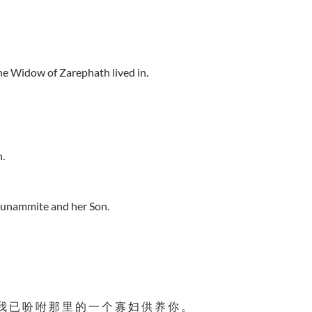
he Widow of Zarephath lived in.
.
Shunammite and her Son.
我 已 吩 咐 那 里 的 一 个 寡 妇 供 养 你 。