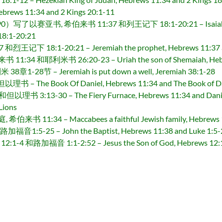
brews 11:34 and 2 Kings 20:1-11
赛亚书, 希伯来书 11:37 和列王记下 18:1-20:21 – Isaiah the prop
18:1-20:21
 18:1-20:21 – Jeremiah the prophet, Hebrews 11:37 and
耶利米书 26:20-23 – Uriah the son of Shemaiah, Hebrews
8节 – Jeremiah is put down a well, Jeremiah 38:1-28
 The Book Of Daniel, Hebrews 11:34 and The Book of Da
3:13-30 – The Fiery Furnace, Hebrews 11:34 and Danie
ions
:34 – Maccabees a faithful Jewish family, Hebrews 11
:5-25 – John the Baptist, Hebrews 11:38 and Luke 1:5-
路加福音 1:1-2:52 – Jesus the Son of God, Hebrews 12:1-4