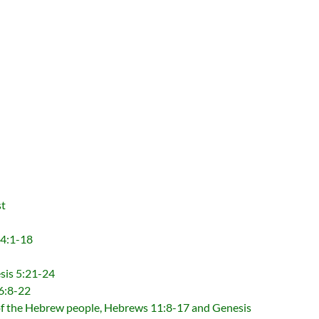
t
4:1-18
is 5:21-24
6:8-22
ebrew people, Hebrews 11:8-17 and Genesis