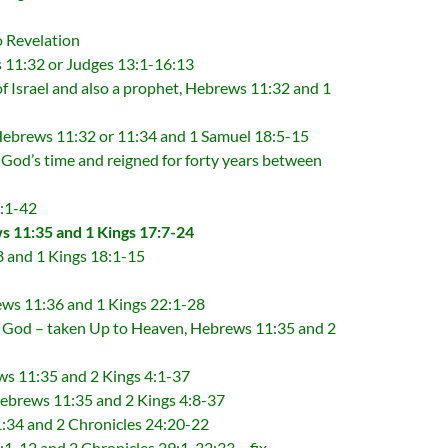
evelation
32 or Judges 13:1-16:13
 also a prophet, Hebrews 11:32 and 1
ws 11:32 or 11:34 and 1 Samuel 18:5-15
 and reigned for forty years between
:1-42
35 and 1 Kings 17:7-24
d 1 Kings 18:1-15
1:36 and 1 Kings 22:1-28
taken Up to Heaven, Hebrews 11:35 and 2
1:35 and 2 Kings 4:1-37
 11:35 and 2 Kings 4:8-37
and 2 Chronicles 24:20-22
 and 2 Chronicles 29:1-32:33 – fix