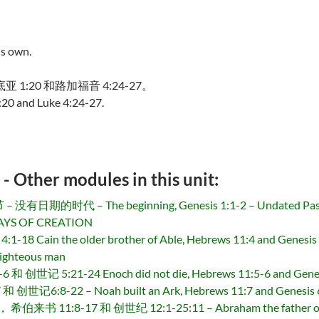
is own.
亚 1:20 和路加福音 4:24-27。
:20 and Luke 4:24-27.
r modules in this unit:
有日期的时代 – The beginning, Genesis 1:1-2 – Undated Pas
S OF CREATION
in the older brother of Able, Hebrews 11:4 and Genesis 
hteous man
 5:21-24 Enoch did not die, Hebrews 11:5-6 and Genes
:8-22 – Noah built an Ark, Hebrews 11:7 and Genesis 
8-17 和 创世纪 12:1-25:11 – Abraham the father of the H