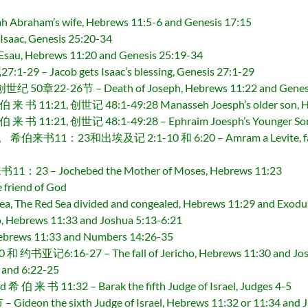
ham’s wife, Hebrews 11:5-6 and Genesis 17:15
ac, Genesis 25:20-34
, Hebrews 11:20 and Genesis 25:19-34
 Jacob gets Isaac’s blessing, Genesis 27:1-29
0章22-26节 – Death of Joseph, Hebrews 11:22 and Genesi
21, 创世记 48:1-49:28 Manasseh Joesph’s older son, Hebre
1, 创世记 48:1-49:28 – Ephraim Joesph’s Younger Son, He
23和出埃及记 2:1-10 和 6:20 – Amram a Levite, father of 
– Jochebed the Mother of Moses, Hebrews 11:23
iend of God
, The Red Sea divided and congealed, Hebrews 11:29 and Exodu
ho, Hebrews 11:33 and Joshua 5:13-6:21
ebrews 11:33 and Numbers 14:26-35
6:16-27 – The fall of Jericho, Hebrews 11:30 and Jos
 and 6:22-25
 11:32 – Barak the fifth Judge of Israel, Judges 4-5
n the sixth Judge of Israel, Hebrews 11:32 or 11:34 and Ju