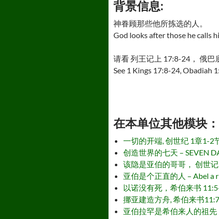
背景信息:
神眷顾那些他所拣选的人。
God looks after those he calls h
请看 列王记上 17:8-24， 俄巴底
See 1 Kings 17:8-24, Obadiah 1
在本单位其他模块： - Othe
一切的开端, 创世纪 1章1-2节 – 没
创造世界的七天 – SEVEN DAY
该隐是亚伯的哥哥， 创世记 4:1-18 Ca
亚伯是个正直的人 – Abel a rig
以诺没有死，希伯来书 11:5-6 和 创世记
挪亚建造方舟, 希伯来书11:7 和 创世记6
亚伯拉罕是希伯来人的祖先， 希伯来书 11: