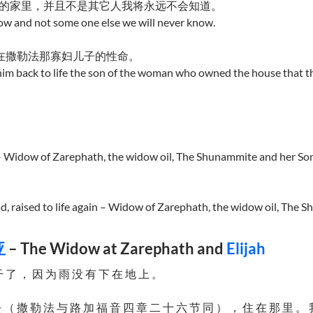
的家里，并且不是其它人我将永远不会知道。
ow and not some one else we will never know.
在撒勒法那寡妇儿子的性命。
him back to life the son of the woman who owned the house that t
ow of Zarephath, the widow oil, The Shunammite and her Son
d, raised to life again – Widow of Zarephath, the widow oil, The 
亚
– The Widow at Zarephath and
Elijah
 了 ， 因 为 雨 没 有 下 在 地 上 。
 （ 撒 勒 法 与 路 加 福 音 四 章 二 十 六 节 同 ） ， 住 在 那 里 。 