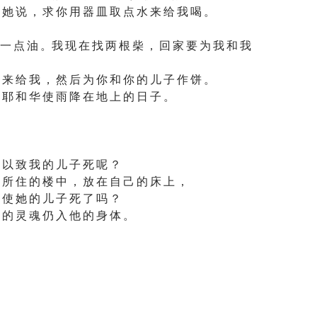
 她 说 ， 求 你 用 器 皿 取 点 水 来 给 我 喝 。
 一 点 油 。我 现 在 找 两 根 柴 ， 回 家 要 为 我 和 我
 来 给 我 ， 然 后 为 你 和 你 的 儿 子 作 饼 。
 耶 和 华 使 雨 降 在 地 上 的 日 子 。
 以 致 我 的 儿 子 死 呢 ？
 所 住 的 楼 中 ， 放 在 自 己 的 床 上 ，
 使 她 的 儿 子 死 了 吗 ？
 的 灵 魂 仍 入 他 的 身 体 。