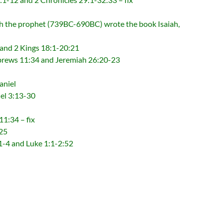
het (739BC-690BC) wrote the book Isaiah,
 2 Kings 18:1-20:21
 11:34 and Jeremiah 26:20-23
niel
l 3:13-30
:34 – fix
25
 and Luke 1:1-2:52