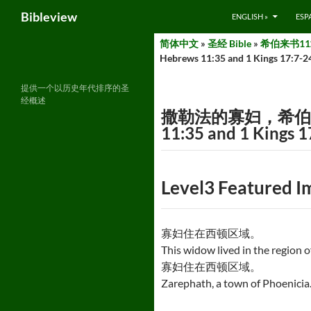
Search
Bibleview
ENGLISH »
ESP
Skip
简体中文
»
圣经 Bible
»
希伯来书11章
to
Hebrews 11:35 and 1 Kings 17:7-2
content
提供一个以历史年代排序的圣
经概述
撒勒法的寡妇，希伯来书11章
11:35 and 1 Kings 1
Level3 Featured 
寡妇住在西顿区域。
This widow lived in the region o
寡妇住在西顿区域。
Zarephath, a town of Phoenicia