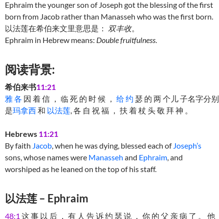
Ephraim the younger son of Joseph got the blessing of the first
born from Jacob rather than Manasseh who was the first born.
以法莲在希伯来文里意思是：
双丰收
。
Ephraim in Hebrew means:
Double fruitfulness
.
阅读背景:
希伯来书
11:21
雅 各
因 着 信 ， 临 死 的 时 候 ，
给 约
瑟 的 两 个儿 子名字分别
是
玛拿西
和
以法莲
, 各 自 祝 福 ， 扶 着 杖 头 敬 拜 神 。
Hebrews
11:21
By faith
Jacob
, when he was dying, blessed each of
Joseph’s
sons, whose names were
Manasseh
and
Ephraim
, and
worshiped as he leaned on the top of his staff.
以法莲 – Ephraim
48:1
这 事 以 后 ， 有 人 告 诉 约 瑟 说 ， 你 的 父 亲 病 了 。 他