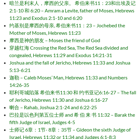
暗兰是利末人，摩西的父亲。 希伯来书11：23和出埃及记
2:1-10 和 6:20 – Amram a Levite, father of Moses, Hebrews
11:23 and Exodus 2:1-10 and 6:20
约基别是摩西的母亲, 希伯来书11：23 – Jochebed the
Mother of Moses, Hebrews 11:23
摩西是神的朋友 – Moses the friend of God
穿越红海 Crossing the Red Sea, The Red Sea divided and
congealed, Hebrews 11:29 and Exodus 14:21-31
Joshua and the fall of Jericho, Hebrews 11:33 and Joshua
5:13-6:21
迦勒 – Caleb Moses’ Man, Hebrews 11:33 and Numbers
14:26-35
耶利哥城陷落 希伯来书11:30 和 约书亚记6:16-27 – The fall
of Jericho, Hebrews 11:30 and Joshua 6:16-27
喇合 – Rahab, Joshua 2:1-24 and 6:22-25
巴拉是以色列第五位士师 and 希 伯 来 书 11:32 – Barak the
fifth Judge of Israel, Judges 4-5
士师记 6章：1节- 8章：35节 – Gideon the sixth Judge of
Israel, Hebrews 11:32 or 11:34 and Judges 6:1-8:3