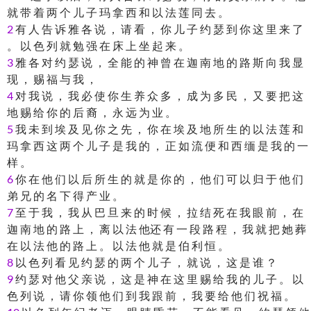
就 带 着 两 个 儿 子 玛 拿 西 和 以 法 莲 同 去 。
2
有 人 告 诉 雅 各 说 ， 请 看 ， 你 儿 子 约 瑟 到 你 这 里 来 了
。 以 色 列 就 勉 强 在 床 上 坐 起 来 。
3
雅 各 对 约 瑟 说 ， 全 能 的 神 曾 在 迦 南 地 的 路 斯 向 我 显
现 ， 赐 福 与 我 ，
4
对 我 说 ， 我 必 使 你 生 养 众 多 ， 成 为 多 民 ， 又 要 把 这
地 赐 给 你 的 后 裔 ， 永 远 为 业 。
5
我 未 到 埃 及 见 你 之 先 ， 你 在 埃 及 地 所 生 的 以 法 莲 和
玛 拿 西 这 两 个 儿 子 是 我 的 ， 正 如 流 便 和 西 缅 是 我 的 一
样 。
6
你 在 他 们 以 后 所 生 的 就 是 你 的 ， 他 们 可 以 归 于 他 们
弟 兄 的 名 下 得 产 业 。
7
至 于 我 ， 我 从 巴 旦 来 的 时 候 ， 拉 结 死 在 我 眼 前 ， 在
迦 南 地 的 路 上 ， 离 以 法 他还 有 一 段 路 程 ， 我 就 把 她 葬
在 以 法 他 的 路 上 。 以 法 他 就 是 伯 利 恒 。
8
以 色 列 看 见 约 瑟 的 两 个 儿 子 ， 就 说 ， 这 是 谁 ？
9
约 瑟 对 他 父 亲 说 ， 这 是 神 在 这 里 赐 给 我 的 儿 子 。 以
色 列 说 ， 请 你 领 他 们 到 我 跟 前 ， 我 要 给 他 们 祝 福 。