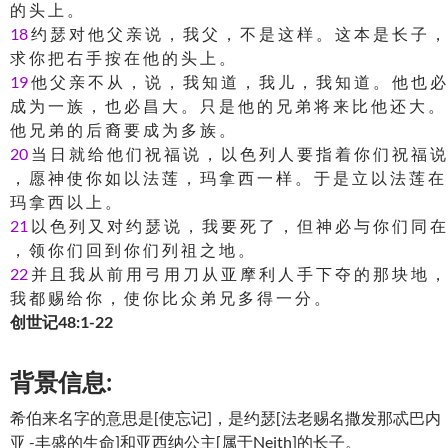
的 头 上 。
18
约 瑟 对 他 父 亲 说 ， 我 父 ， 不 是 这 样 。 这 本 是 长 子 ，
求 你 把 右 手 按 在 他 的 头 上 。
19
他 父 亲 不 从 ， 说 ， 我 知 道 ， 我 儿 ， 我 知 道 。 他 也 必
成 为 一 族 ， 也 必 昌 大 。 只 是 他 的 兄 弟 将 来 比 他 还 大 。
他 兄 弟 的 后 裔 要 成 为 多 族 。
20
当 日 就 给 他 们 祝 福 说 ， 以 色 列 人 要 指 着 你 们 祝 福 说
， 愿 神 使 你 如 以 法 莲 ， 玛 拿 西 一 样 。 于 是 立 以 法 莲 在
玛 拿 西 以 上 。
21
以 色 列 又 对 约 瑟 说 ， 我 要 死 了 ， 但 神 必 与 你 们 同 在
， 领 你 们 回 到 你 们 列 祖 之 地 。
22
并 且 我 从 前 用 弓 用 刀 从 亚 摩 利 人 手 下 夺 的 那 块 地 ，
我 都 赐 给 你 ， 使 你 比 众 弟 兄 多 得 一 分 。
创世记48:1-22
背景信息:
希伯来名字的意思是[使忘记]，是约瑟[法老赐名撒发那忒巴内
亚 -丰盛的生命]和亚西纳公主[属于Neith]的长子。