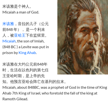
米该雅是个神人。
Micaiah a man of God.
米该雅
，音拉的儿子（公元
前848 年）， 是一个利未
人，被
亚哈王
下在监狱里。
Micaiah
, the son of Imlah,
(848 BC ) a Levite was put in
prison by
King Ahab
.
米该雅在大约公元前848年
时，生活在以色列的第七任
王亚哈时期，是上帝的先
知。他预言亚哈会阵亡在基列的拉末。
Micaiah, about 848BC, was a prophet of God in the time of King
Ahab 7th King of Israel, who foretold the fall of the king at
Ramoth Gilead.