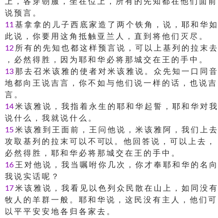
上 ， 各 穿 朝 服 ， 坐 在 位 上 ， 所 有 的 先 知 都 在 他 们 面 前
说 预 言 。
11
基 拿 拿 的 儿 子 西 底 家 造 了 两 个 铁 角 ， 说 ， 耶 和 华 如
此 说 ， 你 要 用 这 角 抵 触 亚 兰 人 ， 直 到 将 他 们 灭 尽 。
12
所 有 的 先 知 也 都 这 样 预 言 说 ， 可 以 上 基 列 的 拉 末 去
， 必 然 得 胜 ， 因 为 耶 和 华 必 将 那 城 交 在 王 的 手 中 。
13
那 去 召 米 该 雅 的 使 者 对 米 该 雅 说 。 众 先 知 一 口 同 音
地 都 向 王 说 吉 言 ， 你 不 如 与 他 们 说 一 样 的 话 ， 也 说 吉
言 。
14
米 该 雅 说 ， 我 指 着 永 生 的 耶 和 华 起 誓 ， 耶 和 华 对 我
说 什 么 ， 我 就 说 什 么 。
15
米 该 雅 到 王 面 前 ， 王 问 他 说 ， 米 该 雅 阿 ， 我 们 上 去
攻 取 基 列 的 拉 末 可 以 不 可以 。 他 回 答 说 ， 可 以 上 去 ，
必 然 得 胜 ， 耶 和 华 必 将 那 城 交 在 王 的 手 中 。
16
王 对 他 说 ， 我 当 嘱 咐 你 几 次 ， 你 才 奉 耶 和 华 的 名 向
我 说 实 话 呢 ？
17
米 该 雅 说 ， 我 看 见 以 色 列 众 民 散 在 山 上 ， 如 同 没 有
牧 人 的 羊 群 一 般 。 耶 和 华 说 ， 这 民 没 有 主 人 ， 他 们 可
以 平 平 安 安 地 各 归 各 家 去 。