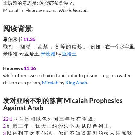
米该雅的意思是:
谁似耶和华神？
。
Micaiah in Hebrew means:
Who is like Jah
.
阅读背景:
希伯来书
11:36
鞭 打 ， 捆 锁 ， 监 禁 ， 各 等 的 磨 炼 。- 例如：在一个水牢里,
米该雅 by 亚哈王,
米该雅
by
亚哈王
Hebrews
11:36
while others were chained and put into prison: – e.g. in a water
cistern as a prison,
Micaiah
by
King Ahab
.
发对亚哈不利的豫言 Micaiah Prophesies
Against Ahab
22:1
亚 兰 国 和 以 色 列 国 三 年 没 有 争 战 。
2
到 第 三 年 ， 犹 大 王 约 沙 法 下 去 见 以 色 列 王 。
3
以 色 列 王 对 臣 仆 说 ， 你 们 不 知 道 基 列 的 拉 末 是 属 我