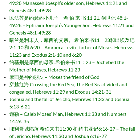
49:28 Manasseh Joesph’s older son, Hebrews 11:21 and
Genesis 48:1-49:28
以法莲是约瑟的小儿子，希 伯 来 书 11:21, 创世记 48:1-
49:28 – Ephraim Joesph’s Younger Son, Hebrews 11:21 and
Genesis 48:1-49:28
暗兰是利末人，摩西的父亲。 希伯来书11：23和出埃及记
2:1-10 和 6:20 – Amram a Levite, father of Moses, Hebrews
11:23 and Exodus 2:1-10 and 6:20
约基别是摩西的母亲, 希伯来书11：23 – Jochebed the
Mother of Moses, Hebrews 11:23
摩西是神的朋友 – Moses the friend of God
穿越红海 Crossing the Red Sea, The Red Sea divided and
congealed, Hebrews 11:29 and Exodus 14:21-31
Joshua and the fall of Jericho, Hebrews 11:33 and Joshua
5:13-6:21
迦勒 – Caleb Moses’ Man, Hebrews 11:33 and Numbers
14:26-35
耶利哥城陷落 希伯来书11:30 和 约书亚记6:16-27 – The fall
of Jericho, Hebrews 11:30 and Joshua 6:16-27