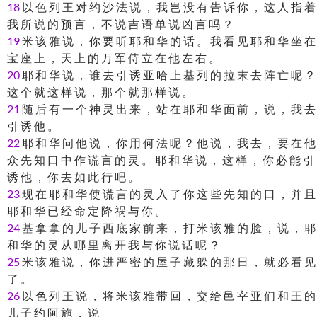
18
以 色 列 王 对 约 沙 法 说 ， 我 岂 没 有 告 诉 你 ， 这 人 指 着
我 所 说 的 预 言 ， 不 说 吉 语 单 说 凶 言 吗 ？
19
米 该 雅 说 ， 你 要 听 耶 和 华 的 话 。 我 看 见 耶 和 华 坐 在
宝 座 上 ， 天 上 的 万 军 侍 立 在 他 左 右 。
20
耶 和 华 说 ， 谁 去 引 诱 亚 哈 上 基 列 的 拉 末 去 阵 亡 呢 ？
这 个 就 这 样 说 ， 那 个 就 那 样 说 。
21
随 后 有 一 个 神 灵 出 来 ， 站 在 耶 和 华 面 前 ， 说 ， 我 去
引 诱 他 。
22
耶 和 华 问 他 说 ， 你 用 何 法 呢 ？ 他 说 ， 我 去 ， 要 在 他
众 先 知 口 中 作 谎 言 的 灵 。 耶 和 华 说 ， 这 样 ， 你 必 能 引
诱 他 ， 你 去 如 此 行 吧 。
23
现 在 耶 和 华 使 谎 言 的 灵 入 了 你 这 些 先 知 的 口 ， 并 且
耶 和 华 已 经 命 定 降 祸 与 你 。
24
基 拿 拿 的 儿 子 西 底 家 前 来 ， 打 米 该 雅 的 脸 ， 说 ， 耶
和 华 的 灵 从 哪 里 离 开 我 与 你 说 话 呢 ？
25
米 该 雅 说 ， 你 进 严 密 的 屋 子 藏 躲 的 那 日 ， 就 必 看 见
了 。
26
以 色 列 王 说 ， 将 米 该 雅 带 回 ， 交 给 邑 宰 亚 们 和 王 的
儿 子 约 阿 施 ， 说