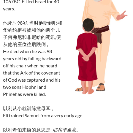
1067BC. Eli led Israel for 40
years.
他死时98岁, 当时他听到耶和
华的约柜被掳和他的两个儿
子何弗尼和非尼哈的死讯,便
从他的座位往后跌倒 。
He died when he was 98
years old by falling backward
off his chair when he heard
that the Ark of the covenant
of God was captured and his
two sons Hophni and
Phinehas were killed.
以利从小就训练撒母耳 。
Eli trained Samuel from a very early age.
以利希伯来语的意思是:
耶和华至高
。