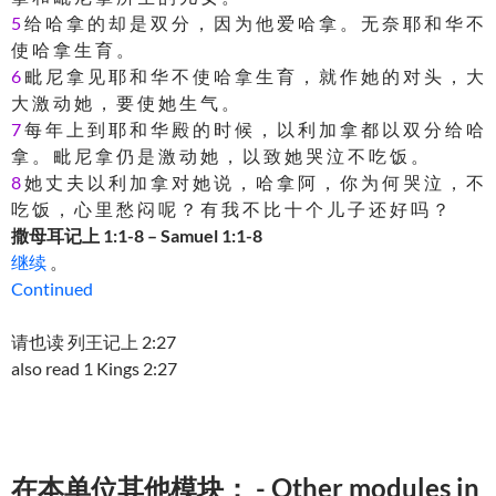
5
给 哈 拿 的 却 是 双 分 ， 因 为 他 爱 哈 拿 。 无 奈 耶 和 华 不
使 哈 拿 生 育 。
6
毗 尼 拿 见 耶 和 华 不 使 哈 拿 生 育 ， 就 作 她 的 对 头 ， 大
大 激 动 她 ， 要 使 她 生 气 。
7
每 年 上 到 耶 和 华 殿 的 时 候 ， 以 利 加 拿 都 以 双 分 给 哈
拿 。 毗 尼 拿 仍 是 激 动 她 ， 以 致 她 哭 泣 不 吃 饭 。
8
她 丈 夫 以 利 加 拿 对 她 说 ， 哈 拿 阿 ， 你 为 何 哭 泣 ， 不
吃 饭 ， 心 里 愁 闷 呢 ？ 有 我 不 比 十 个 儿 子 还 好 吗 ？
撒母耳记上 1:1-8 – Samuel 1:1-8
继续
。
Continued
请也读 列王记上 2:27
also read 1 Kings 2:27
在本单位其他模块： - Other modules in