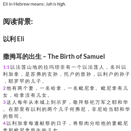
Eli in Hebrew means:
Jah is high
.
阅读背景:
以利 Eli
撒拇耳的出生 – The Birth of Samuel
1:1
以 法 莲 山 地 的 拉 玛 琐 非 有 一 个 以 法 莲 人 ， 名 叫 以
利 加 拿 ， 是 苏 弗 的 玄 孙 ， 托 户 的 曾 孙 ， 以 利 户 的 孙 子
， 耶 罗 罕 的 儿 子 。
2
他 有 两 个 妻 ， 一 名 哈 拿 ， 一 名 毗 尼 拿 。 毗 尼 拿 有 儿
女 ， 哈 拿 没 有 儿 女 。
3
这 人 每 年 从 本 城 上 到 示 罗 ， 敬 拜 祭 祀 万 军 之 耶 和 华
。 在 那 里 有 以 利 的 两 个 儿 子 何 弗 尼 ， 非 尼 哈 当 耶 和 华
的 祭 司 。
4
以 利 加 拿 每 逢 献 祭 的 日 子 ， 将 祭 肉 分 给 他 的 妻 毗 尼
拿 和 毗 尼 拿 所 生 的 儿 女 。