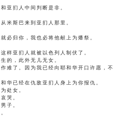
 和 亚 扪 人 中 间 判 断 是 非 。
 从 米 斯 巴 来 到 亚 扪 人 那 里 。
 就 必 归 你 ， 我 也 必 将 他 献 上 为 燔 祭 。
 这 样 亚 扪 人 就 被 以 色 列 人 制 伏 了 。
 生 的 ， 此 外 无 儿 无 女 。
 作 难 了 。 因 为 我 已 经 向 耶 和 华 开 口 许 愿 ， 不
 和 华 已 经 在 仇 敌 亚 扪 人 身 上 为 你 报 仇 。
 为 处 女 。
 哀 哭 。
 男 子 。
 。