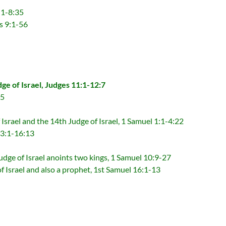
1-8:35
 9:1-56
 Israel, Judges 11:1-12:7
15
nd the 14th Judge of Israel, 1 Samuel 1:1-4:22
:1-16:13
l anoints two kings, 1 Samuel 10:9-27
 also a prophet, 1st Samuel 16:1-13