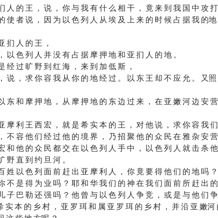
扪 人 的 王 ， 说 ， 你 与 我 有 什 么 相 干 ， 竟 来 到 我 国 中 攻 打
的 使 者 说 ， 因 为 以 色 列 人 从 埃 及 上 来 的 时 候 占 据 我 的地
亚 扪 人 的 王 ，
， 以 色 列 人 并 没 有 占 据 摩 押 地 和 亚 扪 人 的 地 。
是 经 过 旷 野 到 红 海 ， 来 到 加 低 斯 ，
， 说 ， 求 你 容 我 从 你 的 地 经 过 。 以 东 王 却 不 应 允 。 又照
以 东 和 摩 押 地 ， 从 摩 押 地 的 东 边 过 来 ， 在 亚 嫩 河 边 安 营
亚 摩 利 王 西 宏 ， 就 是 希 实 本 的 王 ， 对 他 说 ， 求 你 容 我 们
， 不 容 他 们 经 过 他 的 境 界 ， 乃 招 聚 他 的 众 民 在 雅 杂 安 营
宏 和 他 的 众 民 都 交 在 以 色 列 人 手 中 ， 以 色 列 人 就 击 杀 他
旷 野 直 到 约 旦 河 。
百 姓 以 色 列 面 前 赶 出 亚 摩 利 人 ， 你 竟 要 得 他 们 的 地 吗 ？
你 不 是 得 为 业 吗 ？ 耶 和 华 我 们 的 神 在 我 们 面 前 所 赶 出 的
儿 子 巴 勒 还 强 吗 ？ 他 曾 与 以 色 列 人 争 竞 ， 或 是 与 他 们 争
 实 本 的 乡 村 ， 亚 罗 珥 和 属 亚 罗 珥 的 乡 村 ， 并 沿 亚 嫩河 
 回 这 些 地 方呢 ？