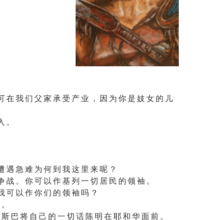
可 在 我 们 父 家 承 受 产 业 ， 因 为 你 是 妓 女 的 儿
 入 。
遭 遇 急 难 为 何 到 我 这 里 来 呢 ？
争 战 。 你 可 以 作 基 列 一 切 居 民 的 领 袖 。
我 可 以 作 你 们 的 领 袖 吗 ？
 。
 斯 巴 将 自 己 的 一 切 话 陈 明 在 耶 和 华 面 前 。