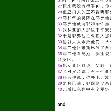
27
原 来 我 没 有 得 罪 你 ， 你 
28
但 亚 扪 人 的 王 不 肯 听 耶 
29
耶 和 华 的 灵 降 在 耶 弗 他 
30
耶 弗 他 就 向 耶 和 华 许 愿 
31
我 从 亚 扪 人 那 里 平 平 安 
32
于 是 耶 弗 他 往 亚 扪 人 那 
33
他 就 大 大 杀 败 他 们 ， 从 
34
耶 弗 他 回 米 斯 巴 到 了 自 
35
耶 弗 他 看 见 她 ， 就 撕 裂 
能 挽 回 。
36
他 女 儿 回 答 说 ， 父 阿 ， 
37
又 对 父 亲 说 ， 有 一 件 事 
38
耶 弗 他 说 ， 你 去 吧 。 就 
39
两 月 已 满 ， 她 回 到 父 亲 
40
此 后 以 色 列 中 有 个 规 矩 
and