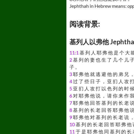
Jephthah in Hebrew means:
opp
阅读背景:
基列人以弗他 Jephthah t
11:1
基 列 人 耶 弗 他 是 个 大 能
2
基 列 的 妻 也 生 了 几 个 儿 子
子 。
3
耶 弗 他 就 逃 避 他 的 弟 兄 ，
4
过 了 些 日 子 ， 亚 扪 人 攻 打
5
亚 扪 人 攻 打 以 色 列 的 时 候
6
对 耶 弗 他 说 ， 请 你 来 作 我
7
耶 弗 他 回 答 基 列 的 长 老 说
8
基 列 的 长 老 回 答 耶 弗 他 说
9
耶 弗 他 对 基 列 的 长 老 说 ，
10
基 列 的 长 老 回 答 耶 弗 他 
11
于 是 耶 弗 他 同 基 列 的 长 