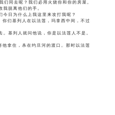
 我 们 同 去 呢 ？ 我 们 必 用 火 烧 你 和 你 的 房 屋 。
救 我 脱 离 他 们 的 手 。
们 今 日 为 什 么 上 我 这 里 来 攻 打 我 呢 ？
， 你 们 基 列 人 在 以 法 莲 ， 玛 拿 西 中 间 ， 不 过
去 。 基 列 人 就 问 他 说 ， 你 是 以 法 莲 人 不 是 。
将 他 拿 住 ， 杀 在 约 旦 河 的 渡 口 。 那 时 以 法 莲