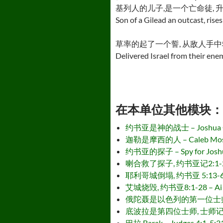
基列人的儿子,是一个亡命徒, 升
Son of a Gilead an outcast, rise
草率的起了一个誓, 从敌人手中
Delivered Israel from their ene
在本单位其他模块： - Othe
约书亚是神的战士 – Joshua God’s
迦勒是摩西的人 – Caleb Moses’
约书亚的探子 – Spy for Joshua,
喇合救了探子, 约书亚记2:1-24 和 6:2
耶利哥城倒塌, 约书亚 5:13-6:27 – 
艾城烧毁, 约书亚8:1-28 – Ai Bu
俄陀聂是以色列的第一位士师 – Othniel
底波拉是第四位士师, 士师记4:1-5:31 
巴拉 Barak – Judges 4:1-5:3