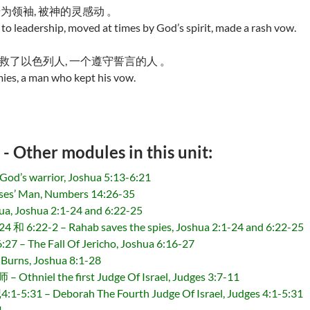
为领袖, 被神的灵感动 。
s to leadership, moved at times by God’s spirit, made a rash vow.
救了以色列人, 一个遵守誓言的人 。
mies, a man who kept his vow.
r modules in this unit:
 warrior, Joshua 5:13-6:21
 Man, Numbers 14:26-35
 Joshua 2:1-24 and 6:22-25
2-2 – Rahab saves the spies, Joshua 2:1-24 and 6:22-25
The Fall Of Jericho, Joshua 6:16-27
rns, Joshua 8:1-28
 the first Judge Of Israel, Judges 3:7-11
– Deborah The Fourth Judge Of Israel, Judges 4:1-5:31
1