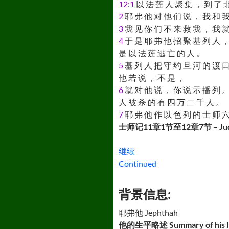
12:1
以 法 莲 人 聚 集 ， 到 了 北
2
耶 弗 他 对 他 们 说 ， 我 和 我
3
我 见 你 们 不 来 救 我 ， 我 就
4
于 是 耶 弗 他 招 聚 基 列 人 ，
是 以 法 莲 逃 亡 的 人 。
5
基 列 人 把 守 约 旦 河 的 渡 口
他 若 说 ， 不 是 ，
6
就 对 他 说 ， 你 说 示 播 列 。
人 被 杀 的 有 四 万 二 千 人 。
7
耶 弗 他 作 以 色 列 的 士 师 六
士师记11章1节至12章7节 – Judge
继续
Continued
背景信息:
耶弗他 Jephthah
他的生平略述 Summary of his li