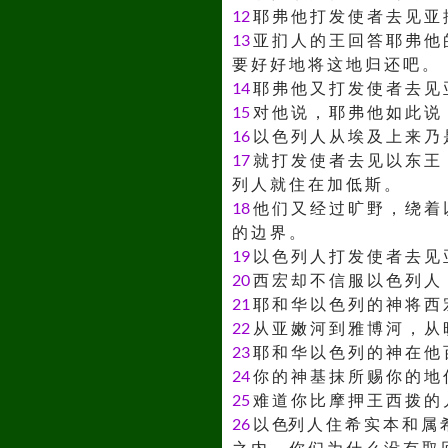
12
耶 弗 他 打 发 使 者 去 见 亚 
13
亚 扪 人 的 王 回 答 耶 弗 他 
要 好 好 地 将 这 地 归 还 吧 。
14
耶 弗 他 又 打 发 使 者 去 见 
15
对 他 说 ， 耶 弗 他 如 此 说 
16
以 色 列 人 从 埃 及 上 来 乃 
17
就 打 发 使 者 去 见 以 东 王 
列 人 就 住 在 加 低 斯 。
18
他 们 又 经 过 旷 野 ， 绕 着 
的 边 界 。
19
以 色 列 人 打 发 使 者 去 见 
20
西 宏 却 不 信 服 以 色 列 人 
21
耶 和 华 以 色 列 的 神 将 西 
22
从 亚 嫩 河 到 雅 博 河 ， 从 
23
耶 和 华 以 色 列 的 神 在 他 
24
你 的 神 基 抹 所 赐 你 的 地 
25
难 道 你 比 摩 押 王 西 拨 的 
26
以 色列 人 住 希 实 本 和 属 希
之 内 ， 你 们 为 什 么 没 有 取