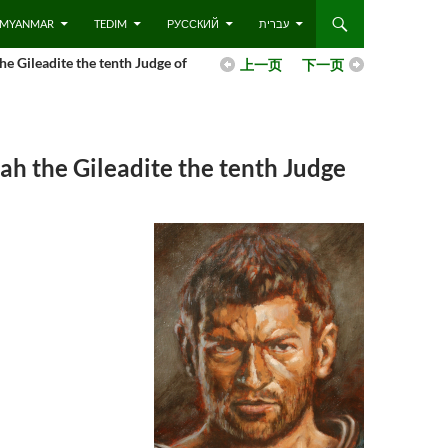
 – MYANMAR
TEDIM
РУССКИЙ
עברית
dite the tenth Judge of
上一页
下一页
ileadite the tenth Judge