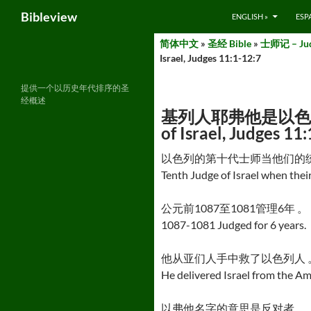
Search
Bibleview
ENGLISH »
ESP
Skip
简体中文
»
圣经 Bible
»
士师记 – Ju
to
Israel, Judges 11:1-12:7
content
提供一个以历史年代排序的圣
经概述
基列人耶弗他是以色列第十位士
of Israel, Judges 11
以色列的第十代士师当他们的
Tenth Judge of Israel when their
公元前1087至1081管理6年 。
1087-1081 Judged for 6 years.
他从亚们人手中救了以色列人 
He delivered Israel from the A
以弗他名字的意思是反对者 。