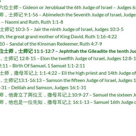
eon or Jerubbaal the 6th Judge of Israel – Judges 6:
56 – Abimelech the Seventh Judge of Israel, Judges
mi and Ruth, Ruth 1:1-8
 – Jair the ninth Judge of Israel, Judges 10:3-5
great grand mother of King David, Ruth 1:16-4:22
ndal of the Kinsman Redeemer, Ruth 4:7-9
:1-12:7 – Jephthah the Gileadite the tenth Judge of
15 – Elon the twelfth Judge of Israel, Judges 12:8-
irth Of Samuel, 1 Samuel 1:1-2:11
1-4:22 – Eli the high priest and 14th Judge of Israel a
6:13 – Samson the fifteen Judge of Israel, Judges 13
elilah and Samson, Judges 16:1-31
，撒母耳记上10:9-27 – Samuel the sixteen Judge of Israe
，撒母耳记上 16:1-13 – Samuel 16th Judge of Israel and