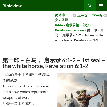
Skip
Search
Bibleview
to
PRIMAR
content
简体中
上一页
下一页
MENU
文
»
圣经
Bible
»
启示录第一部分 –
Revelation part one
» 第一印 – 白
马， 启示录 6:1-2 – 1st seal – the
white horse, Revelation 6:1-2
第一印 – 白马， 启示录 6:1-2 – 1st seal –
the white horse, Revelation 6:1-2
白马的骑士手拿着弓, 代表战
争的武器。
This rider of this white horse
has a bow, which represents
weapons of war.
冠冕是君王的象征。