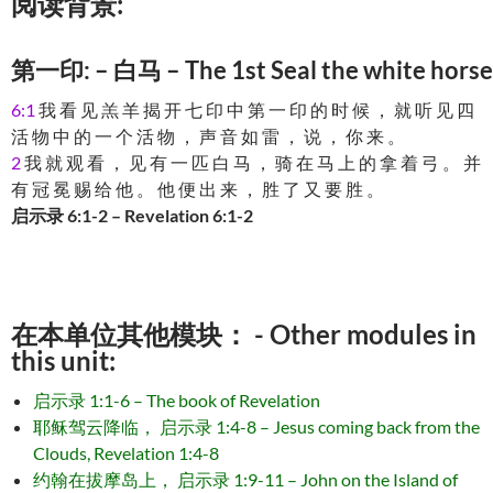
阅读背景:
第一印: – 白马 – The 1st Seal the white horse
6:1
我 看 见 羔 羊 揭 开 七 印 中 第 一 印 的 时 候 ， 就 听 见 四
活 物 中 的 一 个 活 物 ， 声 音 如 雷 ， 说 ， 你 来 。
2
我 就 观 看 ， 见 有 一 匹 白 马 ， 骑 在 马 上 的 拿 着 弓 。 并
有 冠 冕 赐 给 他 。 他 便 出 来 ， 胜 了 又 要 胜 。
启示录 6:1-2 – Revelation 6:1-2
在本单位其他模块： - Other modules in
this unit:
启示录 1:1-6 – The book of Revelation
耶稣驾云降临， 启示录 1:4-8 – Jesus coming back from the
Clouds, Revelation 1:4-8
约翰在拔摩岛上， 启示录 1:9-11 – John on the Island of