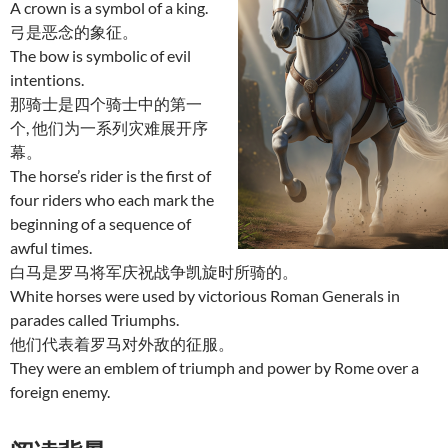
A crown is a symbol of a king.
弓是恶念的象征。
The bow is symbolic of evil
intentions.
那骑士是四个骑士中的第一
个, 他们为一系列灾难展开序
幕。
The horse’s rider is the first of
four riders who each mark the
beginning of a sequence of
awful times.
白马是罗马将军庆祝战争凯旋时所骑的。
White horses were used by victorious Roman Generals in
parades called Triumphs.
他们代表着罗马对外敌的征服。
They were an emblem of triumph and power by Rome over a
foreign enemy.