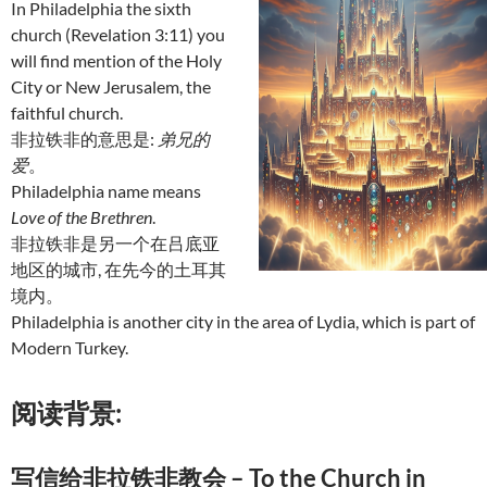
In Philadelphia the sixth
church (Revelation 3:11) you
will find mention of the Holy
City or New Jerusalem, the
faithful church.
非拉铁非的意思是:
弟兄的
爱
。
Philadelphia name means
Love of the Brethren
.
非拉铁非是另一个在吕底亚
地区的城市, 在先今的土耳其
境内。
Philadelphia is another city in the area of Lydia, which is part of
Modern Turkey.
阅读背景:
写信给非拉铁非教会 – To the Church in