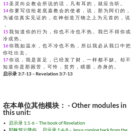
13
圣 灵 向 众 教 会 所 说 的 话 ， 凡 有 耳 的 ， 就 应 当 听 。
14
你 要 写 信 给 老 底 嘉 教 会 的 使 者 ， 说 ， 那 为 阿 们 的 ，
为 诚 信 真 实 见 证 的 ， 在 神 创 造 万 物 之 上 为 元 首 的 ， 说
，
15
我 知 道 你 的 行 为 ， 你 也 不 冷 也 不 热 。 我 巴 不 得 你 或
冷 或 热 。
16
你 既 如 温 水 ， 也 不 冷 也 不 热 ， 所 以 我 必 从 我 口 中 把
你 吐 出 去 。
17
你 说 ， 我 是 富 足 ， 已 经 发 了 财 ， 一 样 都 不 缺 。 却 不
知 道 你 是 那 困 苦 ， 可 怜 ， 贫 穷 ， 瞎 眼 ， 赤 身 的 。
启示录 3:7-13 – Revelation 3:7-13
在本单位其他模块： - Other modules in
this unit:
启示录 1:1-6 – The book of Revelation
耶稣驾云降临， 启示录 1:4-8 – Jesus coming back from the