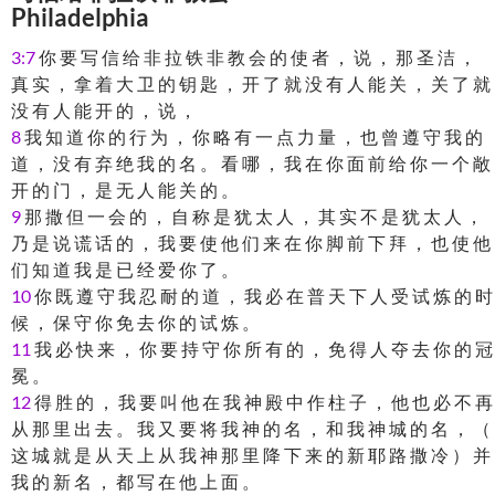
Philadelphia
3:7
你 要 写 信 给 非 拉 铁 非 教 会 的 使 者 ， 说 ， 那 圣 洁 ，
真 实 ， 拿 着 大 卫 的 钥 匙 ， 开 了 就 没 有 人 能 关 ， 关 了 就
没 有 人 能 开 的 ， 说 ，
8
我 知 道 你 的 行 为 ， 你 略 有 一 点 力 量 ， 也 曾 遵 守 我 的
道 ， 没 有 弃 绝 我 的 名 。 看 哪 ， 我 在 你 面 前 给 你 一 个 敞
开 的 门 ， 是 无 人 能 关 的 。
9
那 撒 但 一 会 的 ， 自 称 是 犹 太 人 ， 其 实 不 是 犹 太 人 ，
乃 是 说 谎 话 的 ， 我 要 使 他 们 来 在 你 脚 前 下 拜 ， 也 使 他
们 知 道 我 是 已 经 爱 你 了 。
10
你 既 遵 守 我 忍 耐 的 道 ， 我 必 在 普 天 下 人 受 试 炼 的 时
候 ， 保 守 你 免 去 你 的 试 炼 。
11
我 必 快 来 ， 你 要 持 守 你 所 有 的 ， 免 得 人 夺 去 你 的 冠
冕 。
12
得 胜 的 ， 我 要 叫 他 在 我 神 殿 中 作 柱 子 ， 他 也 必 不 再
从 那 里 出 去 。 我 又 要 将 我 神 的 名 ， 和 我 神 城 的 名 ， （
这 城 就 是 从 天 上 从 我 神 那 里 降 下 来 的 新 耶 路 撒 冷 ） 并
我 的 新 名 ， 都 写 在 他 上 面 。