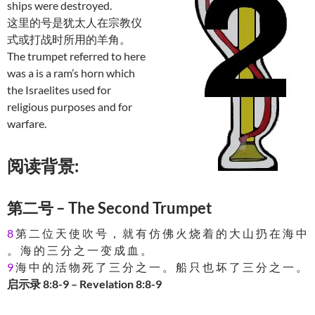
ships were destroyed.
这里的号是犹太人在宗教仪
式或打战时所用的羊角。
The trumpet referred to here
was a is a ram’s horn which
the Israelites used for
religious purposes and for
warfare.
阅读背景:
第二号 – The Second Trumpet
8
第 二 位 天 使 吹 号 ， 就 有 仿 佛 火 烧 着 的 大 山 扔 在 海 中
。 海 的 三 分 之 一 变 成 血 。
9
海 中 的 活 物 死 了 三 分 之 一 。 船 只 也 坏 了 三 分 之 一 。
启示录 8:8-9 – Revelation 8:8-9