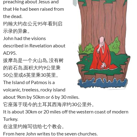
preaching about Jesus and
that He had been raised from
the dead.
约翰大约在公元95年看到启
示录的异象。
John had the visions
described in Revelation about
AD95.
拔摩岛是一个火山岛, 没有树
的岩石岛,面积大约9公里乘
50公里或6英里乘30英里。
The Island of Patmos is a
volcanic, treeless, rocky island
about 9km by 50km or 6 by 30 miles.
它座落于现今的土耳其西海岸约30公里外。
It is about 30km or 20 miles off the western coast of modern
Turkey.
在这里约翰写信给七个教会。
From here John writes to the seven churches.