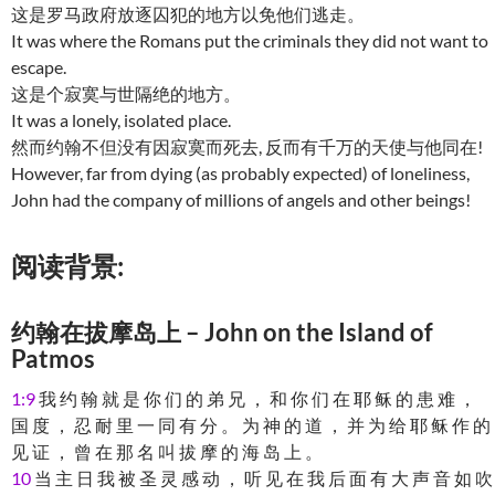
这是罗马政府放逐囚犯的地方以免他们逃走。
It was where the Romans put the criminals they did not want to
escape.
这是个寂寞与世隔绝的地方。
It was a lonely, isolated place.
然而约翰不但没有因寂寞而死去, 反而有千万的天使与他同在!
However, far from dying (as probably expected) of loneliness,
John had the company of millions of angels and other beings!
阅读背景:
约翰在拔摩岛上 – John on the Island of
Patmos
1:9
我 约 翰 就 是 你 们 的 弟 兄 ， 和 你 们 在 耶 稣 的 患 难 ，
国 度 ， 忍 耐 里 一 同 有 分 。 为 神 的 道 ， 并 为 给 耶 稣 作 的
见 证 ， 曾 在 那 名 叫 拔 摩 的 海 岛 上 。
10
当 主 日 我 被 圣 灵 感 动 ， 听 见 在 我 后 面 有 大 声 音 如 吹